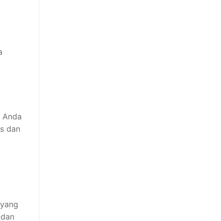
a
g Anda
ps dan
 yang
 dan