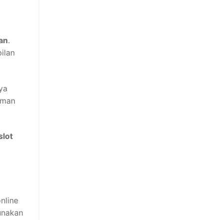
uan
.
ilan
ya
aman
slot
online
gunakan