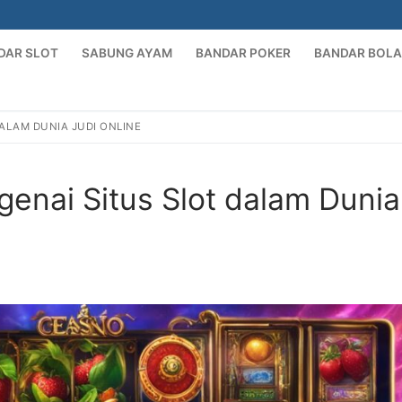
DAR SLOT
SABUNG AYAM
BANDAR POKER
BANDAR BOLA
ALAM DUNIA JUDI ONLINE
Search for:
nai Situs Slot dalam Dunia