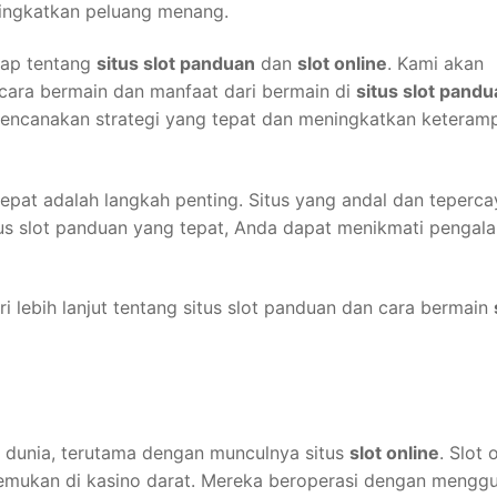
ingkatkan peluang menang.
kap tentang
situs slot panduan
dan
slot online
. Kami akan
 cara bermain dan manfaat dari bermain di
situs slot pand
ncanakan strategi yang tepat dan meningkatkan keteramp
tepat adalah langkah penting. Situs yang andal dan teperca
tus slot panduan yang tepat, Anda dapat menikmati pengal
 lebih lanjut tentang situs slot panduan dan cara bermain
uh dunia, terutama dengan munculnya situs
slot online
. Slot 
 ditemukan di kasino darat. Mereka beroperasi dengan meng