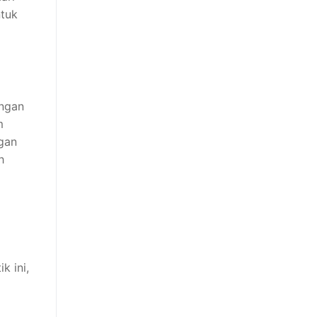
ntuk
ungan
m
gan
h
k ini,