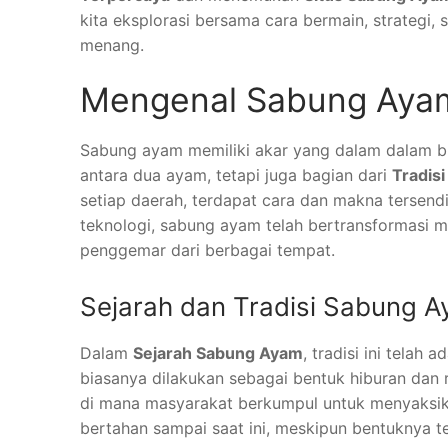
kita eksplorasi bersama cara bermain, strategi,
menang.
Mengenal Sabung Ayam
Sabung ayam memiliki akar yang dalam dalam bu
antara dua ayam, tetapi juga bagian dari
Tradis
setiap daerah, terdapat cara dan makna tersend
teknologi, sabung ayam telah bertransformasi m
penggemar dari berbagai tempat.
Sejarah dan Tradisi Sabung 
Dalam
Sejarah Sabung Ayam
, tradisi ini telah
biasanya dilakukan sebagai bentuk hiburan dan ri
di mana masyarakat berkumpul untuk menyaksika
bertahan sampai saat ini, meskipun bentuknya 