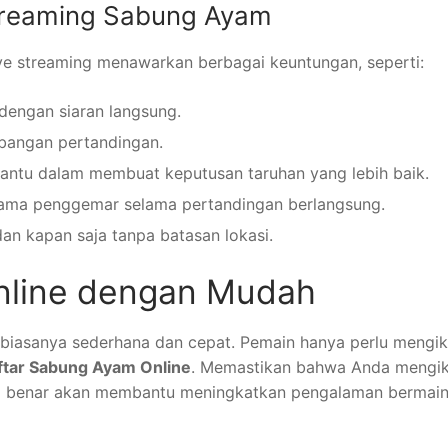
treaming Sabung Ayam
e streaming menawarkan berbagai keuntungan, seperti:
dengan siaran langsung.
bangan pertandingan.
bantu dalam membuat keputusan taruhan yang lebih baik.
ama penggemar selama pertandingan berlangsung.
dan kapan saja tanpa batasan lokasi.
nline dengan Mudah
 biasanya sederhana dan cepat. Pemain hanya perlu mengik
ftar Sabung Ayam Online
. Memastikan bahwa Anda mengik
 benar akan membantu meningkatkan pengalaman bermai