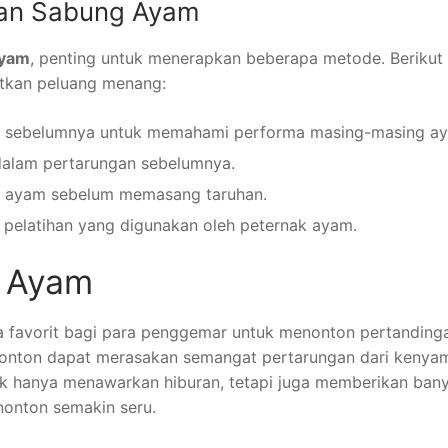
han Sabung Ayam
Ayam
, penting untuk menerapkan beberapa metode. Berikut 
tkan peluang menang:
ngan sebelumnya untuk memahami performa masing-masing a
 dalam pertarungan sebelumnya.
an ayam sebelum memasang taruhan.
 pelatihan yang digunakan oleh peternak ayam.
g Ayam
a favorit bagi para penggemar untuk menonton pertanding
nonton dapat merasakan semangat pertarungan dari kenya
k hanya menawarkan hiburan, tetapi juga memberikan ban
onton semakin seru.