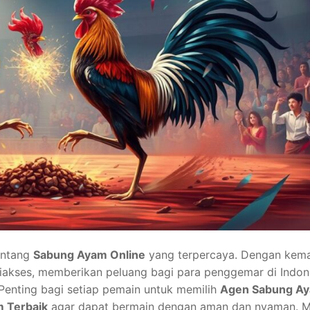
entang
Sabung Ayam Online
yang terpercaya. Dengan kem
diakses, memberikan peluang bagi para penggemar di Indon
 Penting bagi setiap pemain untuk memilih
Agen Sabung A
m Terbaik
agar dapat bermain dengan aman dan nyaman. M