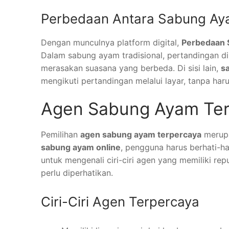
Perbedaan Antara Sabung Aya
Dengan munculnya platform digital,
Perbedaan 
Dalam sabung ayam tradisional, pertandingan di
merasakan suasana yang berbeda. Di sisi lain,
s
mengikuti pertandingan melalui layar, tanpa haru
Agen Sabung Ayam Ter
Pemilihan
agen sabung ayam terpercaya
merupa
sabung ayam online
, pengguna harus berhati-ha
untuk mengenali ciri-ciri agen yang memiliki rep
perlu diperhatikan.
Ciri-Ciri Agen Terpercaya