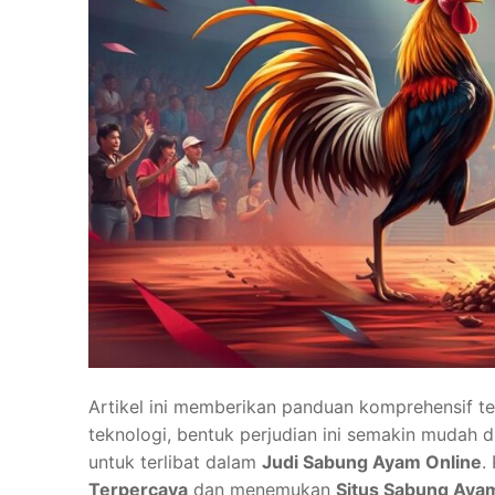
Artikel ini memberikan panduan komprehensif t
teknologi, bentuk perjudian ini semakin mudah 
untuk terlibat dalam
Judi Sabung Ayam Online
.
Terpercaya
dan menemukan
Situs Sabung Aya