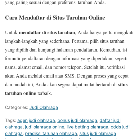
yang paling sesuai dengan preferensi taruhan Anda.
Cara Mendaftar di Situs Taruhan Online
mendaftar di situs taruhan
Untuk
, Anda hanya perlu mengikuti
langkah-langkah yang sederhana. Pertama, pilih situs taruhan
yang dipilih dan kunjungi halaman pendaftaran. Kemudian, isi
formulir pendaftaran dengan informasi yang diperlukan, seperti
nama, alamat email, dan nomor telepon. Setelah itu, verifikasi
akun Anda melalui email atau SMS. Dengan proses yang cepat
situs
dan mudah ini, Anda akan segera dapat mulai bertaruh di
taruhan online
terbaik.
Categories:
Judi Olahraga
Tags:
agen judi olahraga
,
bonus judi olahraga
,
daftar judi
olahraga
,
judi olahraga online
,
live betting olahraga
,
odds judi
olahraga
,
prediksi taruhan olahraga
,
situs judi olahraga