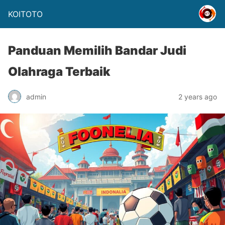
KOITOTO
Panduan Memilih Bandar Judi
Olahraga Terbaik
admin
2 years ago