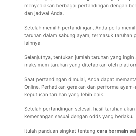
menyediakan berbagai pertandingan dengan berba
dan jadwal Anda.
Setelah memilih pertandingan, Anda perlu memili
taruhan dalam sabung ayam, termasuk taruhan p
lainnya.
Selanjutnya, tentukan jumlah taruhan yang ing
maksimum taruhan yang ditetapkan oleh platfor
Saat pertandingan dimulai, Anda dapat memant
Online. Perhatikan gerakan dan performa aya
keputusan taruhan yang lebih baik.
Setelah pertandingan selesai, hasil taruhan a
kemenangan sesuai dengan odds yang berlaku.
Itulah panduan singkat tentang
cara bermain sa