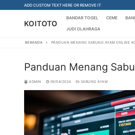
Skip
ADD CUSTOM TEXT HERE OR REMOVE IT
to
content
BANDAR TOGEL
CEME
BAN
KOITOTO
JUDI OLAHRAGA
BERANDA
PANDUAN MENANG SABUNG AYAM ONLINE AD
Panduan Menang Sabun
ADMIN
09/04/2024
SABUNG AYAM