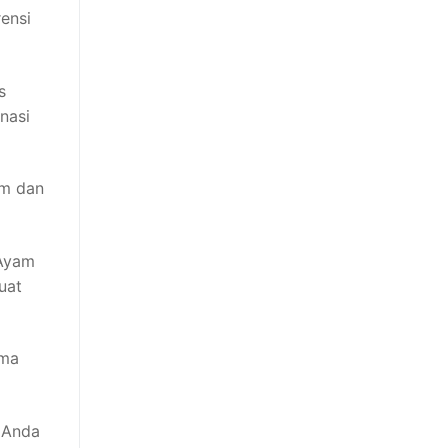
ensi
s
nasi
um dan
 Ayam
uat
ima
 Anda