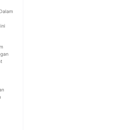
 Dalam
ini
am
ngan
at
an
n