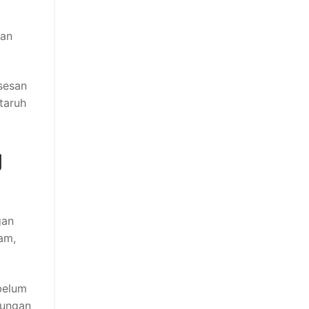
kan
sesan
taruh
g
gan
am,
belum
kungan