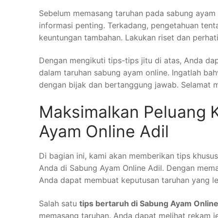
Sebelum memasang taruhan pada sabung ayam 
informasi penting. Terkadang, pengetahuan ten
keuntungan tambahan. Lakukan riset dan perhati
Dengan mengikuti tips-tips jitu di atas, Anda 
dalam taruhan sabung ayam online. Ingatlah bah
dengan bijak dan bertanggung jawab. Selamat 
Maksimalkan Peluang 
Ayam Online Adil
Di bagian ini, kami akan memberikan tips khu
Anda di Sabung Ayam Online Adil. Dengan mema
Anda dapat membuat keputusan taruhan yang leb
Salah satu
tips bertaruh di Sabung Ayam Online
memasang taruhan. Anda dapat melihat rekam je