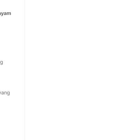
 ayam
ng
yang