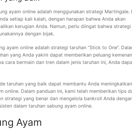
ung ayam online adalah menggunakan strategi Martingale.
nda setiap kali kalah, dengan harapan bahwa Anda akan
kan kerugian Anda. Namun, perlu diingat bahwa strategi 
gunakannya dengan bijak.
g ayam online adalah strategi taruhan “Stick to One”. Dal
taruhan yang Anda yakini dapat memberikan peluang kemena
 cara bermain dan tren dalam jenis taruhan ini, Anda dap
ode taruhan yang baik dapat membantu Anda meningkatkan
online. Dalam panduan ini, kami telah memberikan tips d
 strategi yang benar dan mengelola bankroll Anda denga
isten dalam taruhan sabung ayam online.
bung Ayam