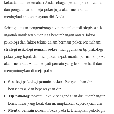
kekuatan dan kelemahan Anda sebagai pemain poker. Latihan
dan pengalaman di meja poker juga akan membantu
meningkatkan kepercayaan diri Anda.
Seiring dengan pengembangan keterampilan psikologis Anda,
ingatlah untuk tetap menjaga keseimbangan antara faktor
psikologi dan faktor teknis dalam bermain poker. Memahami
strategi psikologi pemain poker
, menggunakan tip psikologi
poker yang tepat, dan menguasai aspek mental permainan poker
akan membuat Anda menjadi pemain yang lebih berhasil dan
menguntungkan di meja poker.
Strategi psikologi pemain poker:
Pengendalian diri,
konsentrasi, dan kepercayaan diri
Tip psikologi poker:
Teknik pengendalian diri, membangun
konsentrasi yang kuat, dan meningkatkan kepercayaan diri
Mental pemain poker:
Fokus pada keterampilan psikologis