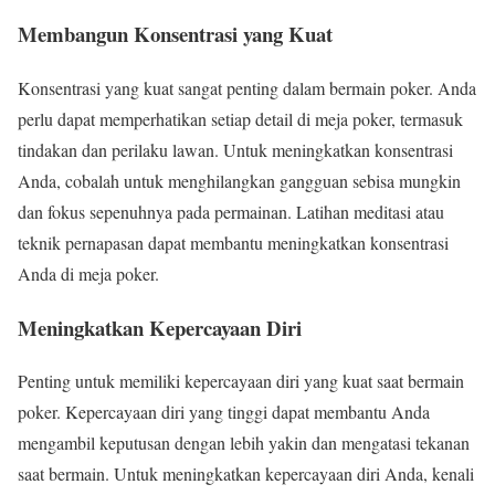
Membangun Konsentrasi yang Kuat
Konsentrasi yang kuat sangat penting dalam bermain poker. Anda
perlu dapat memperhatikan setiap detail di meja poker, termasuk
tindakan dan perilaku lawan. Untuk meningkatkan konsentrasi
Anda, cobalah untuk menghilangkan gangguan sebisa mungkin
dan fokus sepenuhnya pada permainan. Latihan meditasi atau
teknik pernapasan dapat membantu meningkatkan konsentrasi
Anda di meja poker.
Meningkatkan Kepercayaan Diri
Penting untuk memiliki kepercayaan diri yang kuat saat bermain
poker. Kepercayaan diri yang tinggi dapat membantu Anda
mengambil keputusan dengan lebih yakin dan mengatasi tekanan
saat bermain. Untuk meningkatkan kepercayaan diri Anda, kenali