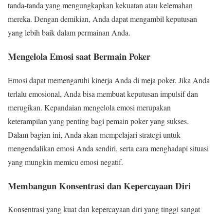
tanda-tanda yang mengungkapkan kekuatan atau kelemahan
mereka. Dengan demikian, Anda dapat mengambil keputusan
yang lebih baik dalam permainan Anda.
Mengelola Emosi saat Bermain Poker
Emosi dapat memengaruhi kinerja Anda di meja poker. Jika Anda
terlalu emosional, Anda bisa membuat keputusan impulsif dan
merugikan. Kepandaian mengelola emosi merupakan
keterampilan yang penting bagi pemain poker yang sukses.
Dalam bagian ini, Anda akan mempelajari strategi untuk
mengendalikan emosi Anda sendiri, serta cara menghadapi situasi
yang mungkin memicu emosi negatif.
Membangun Konsentrasi dan Kepercayaan Diri
Konsentrasi yang kuat dan kepercayaan diri yang tinggi sangat