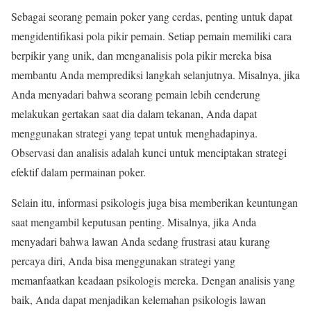
Sebagai seorang pemain poker yang cerdas, penting untuk dapat
mengidentifikasi pola pikir pemain. Setiap pemain memiliki cara
berpikir yang unik, dan menganalisis pola pikir mereka bisa
membantu Anda memprediksi langkah selanjutnya. Misalnya, jika
Anda menyadari bahwa seorang pemain lebih cenderung
melakukan gertakan saat dia dalam tekanan, Anda dapat
menggunakan strategi yang tepat untuk menghadapinya.
Observasi dan analisis adalah kunci untuk menciptakan strategi
efektif dalam permainan poker.
Selain itu, informasi psikologis juga bisa memberikan keuntungan
saat mengambil keputusan penting. Misalnya, jika Anda
menyadari bahwa lawan Anda sedang frustrasi atau kurang
percaya diri, Anda bisa menggunakan strategi yang
memanfaatkan keadaan psikologis mereka. Dengan analisis yang
baik, Anda dapat menjadikan kelemahan psikologis lawan