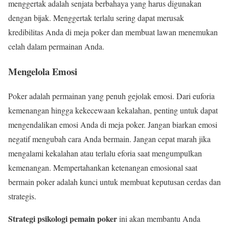
menggertak adalah senjata berbahaya yang harus digunakan
dengan bijak. Menggertak terlalu sering dapat merusak
kredibilitas Anda di meja poker dan membuat lawan menemukan
celah dalam permainan Anda.
Mengelola Emosi
Poker adalah permainan yang penuh gejolak emosi. Dari euforia
kemenangan hingga kekecewaan kekalahan, penting untuk dapat
mengendalikan emosi Anda di meja poker. Jangan biarkan emosi
negatif mengubah cara Anda bermain. Jangan cepat marah jika
mengalami kekalahan atau terlalu eforia saat mengumpulkan
kemenangan. Mempertahankan ketenangan emosional saat
bermain poker adalah kunci untuk membuat keputusan cerdas dan
strategis.
Strategi psikologi pemain poker
ini akan membantu Anda