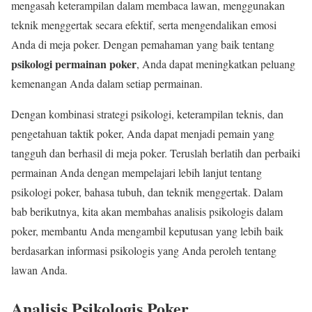
mengasah keterampilan dalam membaca lawan, menggunakan
teknik menggertak secara efektif, serta mengendalikan emosi
Anda di meja poker. Dengan pemahaman yang baik tentang
psikologi permainan poker
, Anda dapat meningkatkan peluang
kemenangan Anda dalam setiap permainan.
Dengan kombinasi strategi psikologi, keterampilan teknis, dan
pengetahuan taktik poker, Anda dapat menjadi pemain yang
tangguh dan berhasil di meja poker. Teruslah berlatih dan perbaiki
permainan Anda dengan mempelajari lebih lanjut tentang
psikologi poker, bahasa tubuh, dan teknik menggertak. Dalam
bab berikutnya, kita akan membahas analisis psikologis dalam
poker, membantu Anda mengambil keputusan yang lebih baik
berdasarkan informasi psikologis yang Anda peroleh tentang
lawan Anda.
Analisis Psikologis Poker