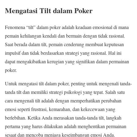
Mengatasi Tilt dalam Poker
Fenomena “tilt” dalam poker adalah keadaan emosional di mana
pemain kehilangan kendali dan bermain dengan tidak rasional.
Saat berada dalam tilt, pemain cenderung membuat keputusan
impulsif dan tidak berdasarkan strategi yang rasional. Hal ini
dapat mengakibatkan kerugian yang signifikan dalam permainan
poker.
Untuk mengatasi tilt dalam poker, penting untuk mengenali tanda-
tanda tilt dan memiliki strategi psikologi yang tepat. Salah satu
cara mengenali tilt adalah dengan memperhatikan perubahan
emosi seperti frustrasi, kemarahan, dan kekecewaan yang
berlebihan. Ketika Anda merasakan tanda-tanda tilt, langkah
pertama yang harus dilakukan adalah menghentikan permainan
sesaat dan mencoba menjaga keseimbangan emosi Anda.