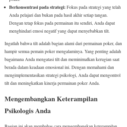
Berkonsentrasi pada strategi:
Fokus pada strategi yang telah
Anda pelajari dan bukan pada hasil akhir setiap tangan.
Dengan tetap fokus pada permainan itu sendiri, Anda dapat
menghindari emosi negatif yang dapat menyebabkan tilt.
Ingatlah bahwa tilt adalah bagian alami dari permainan poker, dan
hampir semua pemain poker mengalaminya. Yang penting adalah
bagaimana Anda mengatasi tilt dan meminimalkan kerugian saat
berada dalam keadaan emosional ini. Dengan memahami dan
mengimplementasikan strategi psikologi, Anda dapat mengontrol
tilt dan meningkatkan kinerja permainan poker Anda.
Mengembangkan Keterampilan
Psikologis Anda
Bagian ini akan membahas cara mengembangkan keterampilan