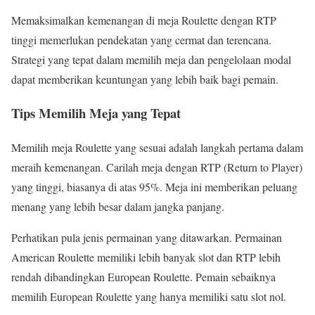
Memaksimalkan kemenangan di meja Roulette dengan RTP
tinggi memerlukan pendekatan yang cermat dan terencana.
Strategi yang tepat dalam memilih meja dan pengelolaan modal
dapat memberikan keuntungan yang lebih baik bagi pemain.
Tips Memilih Meja yang Tepat
Memilih meja Roulette yang sesuai adalah langkah pertama dalam
meraih kemenangan. Carilah meja dengan RTP (Return to Player)
yang tinggi, biasanya di atas 95%. Meja ini memberikan peluang
menang yang lebih besar dalam jangka panjang.
Perhatikan pula jenis permainan yang ditawarkan. Permainan
American Roulette memiliki lebih banyak slot dan RTP lebih
rendah dibandingkan European Roulette. Pemain sebaiknya
memilih European Roulette yang hanya memiliki satu slot nol.