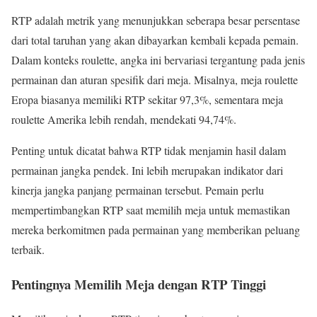
RTP adalah metrik yang menunjukkan seberapa besar persentase
dari total taruhan yang akan dibayarkan kembali kepada pemain.
Dalam konteks roulette, angka ini bervariasi tergantung pada jenis
permainan dan aturan spesifik dari meja. Misalnya, meja roulette
Eropa biasanya memiliki RTP sekitar 97,3%, sementara meja
roulette Amerika lebih rendah, mendekati 94,74%.
Penting untuk dicatat bahwa RTP tidak menjamin hasil dalam
permainan jangka pendek. Ini lebih merupakan indikator dari
kinerja jangka panjang permainan tersebut. Pemain perlu
mempertimbangkan RTP saat memilih meja untuk memastikan
mereka berkomitmen pada permainan yang memberikan peluang
terbaik.
Pentingnya Memilih Meja dengan RTP Tinggi