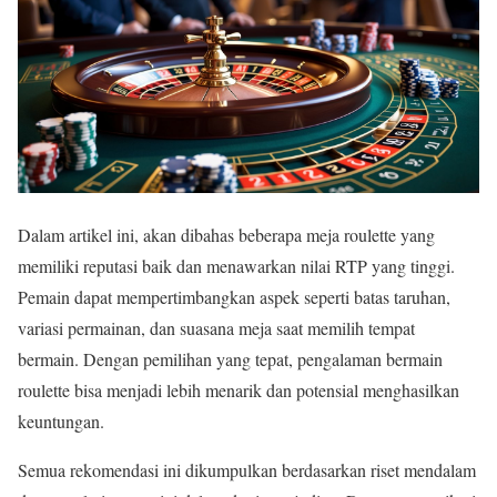
Dalam artikel ini, akan dibahas beberapa meja roulette yang
memiliki reputasi baik dan menawarkan nilai RTP yang tinggi.
Pemain dapat mempertimbangkan aspek seperti batas taruhan,
variasi permainan, dan suasana meja saat memilih tempat
bermain. Dengan pemilihan yang tepat, pengalaman bermain
roulette bisa menjadi lebih menarik dan potensial menghasilkan
keuntungan.
Semua rekomendasi ini dikumpulkan berdasarkan riset mendalam