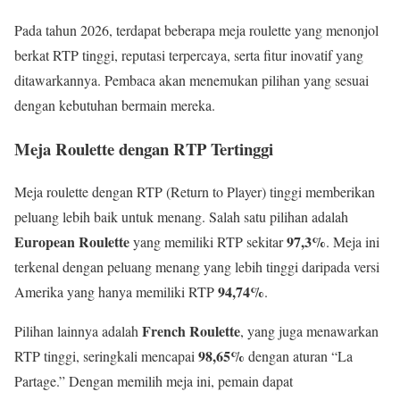
Pada tahun 2026, terdapat beberapa meja roulette yang menonjol
berkat RTP tinggi, reputasi terpercaya, serta fitur inovatif yang
ditawarkannya. Pembaca akan menemukan pilihan yang sesuai
dengan kebutuhan bermain mereka.
Meja Roulette dengan RTP Tertinggi
Meja roulette dengan RTP (Return to Player) tinggi memberikan
peluang lebih baik untuk menang. Salah satu pilihan adalah
European Roulette
97,3%
yang memiliki RTP sekitar
. Meja ini
terkenal dengan peluang menang yang lebih tinggi daripada versi
94,74%
Amerika yang hanya memiliki RTP
.
French Roulette
Pilihan lainnya adalah
, yang juga menawarkan
98,65%
RTP tinggi, seringkali mencapai
dengan aturan “La
Partage.” Dengan memilih meja ini, pemain dapat