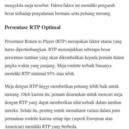
mengelola meja tersebut. Faktor-faktor ini memiliki pengaruh
besar terhadap pengalaman bermain serta peluang menang.
Persentase RTP Optimal
Persentase Return to Player (RTP) merupakan faktor utama yang
harus dipertimbangkan. RTP menunjukkan seberapa besar
persentase taruhan yang akan dikembalikan kepada pemain dalam
jangka waktu yang panjang. Meja roulette terbaik biasanya
memiliki RTP minimal 95% atau lebih.
Meja dengan RTP tinggi memberikan peluang lebih baik untuk
menang. Oleh karena itu, pemain disarankan untuk mencari meja
dengan RTP yang dapat memberikan nilai terbaik dalam taruhan
mereka. Selain itu, penting untuk memahami variasi dalam jenis
permainan roulette karena setiap tipe (seperti European atau
American) memiliki RTP yang berbeda.