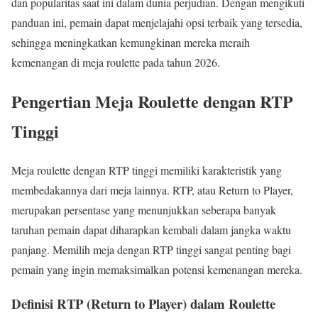
dan popularitas saat ini dalam dunia perjudian. Dengan mengikuti
panduan ini, pemain dapat menjelajahi opsi terbaik yang tersedia,
sehingga meningkatkan kemungkinan mereka meraih
kemenangan di meja roulette pada tahun 2026.
Pengertian Meja Roulette dengan RTP
Tinggi
Meja roulette dengan RTP tinggi memiliki karakteristik yang
membedakannya dari meja lainnya. RTP, atau Return to Player,
merupakan persentase yang menunjukkan seberapa banyak
taruhan pemain dapat diharapkan kembali dalam jangka waktu
panjang. Memilih meja dengan RTP tinggi sangat penting bagi
pemain yang ingin memaksimalkan potensi kemenangan mereka.
Definisi RTP (Return to Player) dalam Roulette