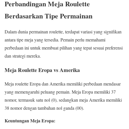
Perbandingan Meja Roulette
Berdasarkan Tipe Permainan
Dalam dunia permainan roulette, terdapat variasi yang signifikan
antara tipe meja yang tersedia. Pemain perlu memahami
perbedaan ini untuk membuat pilihan yang tepat sesuai preferensi
dan strategi mereka.
Meja Roulette Eropa vs Amerika
Meja roulette Eropa dan Amerika memiliki perbedaan mendasar
yang memengaruhi peluang pemain. Meja Eropa memiliki 37
nomor, termasuk satu nol (0), sedangkan meja Amerika memiliki
38 nomor dengan tambahan nol ganda (00).
Keuntungan Meja Eropa: