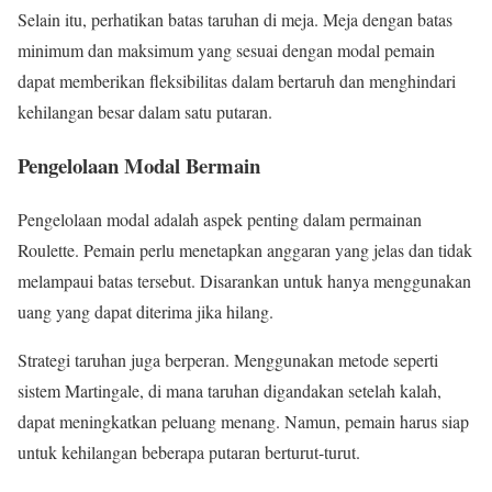
Selain itu, perhatikan batas taruhan di meja. Meja dengan batas
minimum dan maksimum yang sesuai dengan modal pemain
dapat memberikan fleksibilitas dalam bertaruh dan menghindari
kehilangan besar dalam satu putaran.
Pengelolaan Modal Bermain
Pengelolaan modal adalah aspek penting dalam permainan
Roulette. Pemain perlu menetapkan anggaran yang jelas dan tidak
melampaui batas tersebut. Disarankan untuk hanya menggunakan
uang yang dapat diterima jika hilang.
Strategi taruhan juga berperan. Menggunakan metode seperti
sistem Martingale, di mana taruhan digandakan setelah kalah,
dapat meningkatkan peluang menang. Namun, pemain harus siap
untuk kehilangan beberapa putaran berturut-turut.