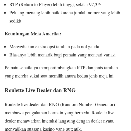
RTP (Return to Player) lebih tinggi, sekitar 97,3%
Peluang menang lebih baik karena jumlah nomor yang lebih
sedikit
Keuntungan Meja Amerika:
Menyediakan ekstra opsi taruhan pada nol ganda
Biasanya lebih menarik bagi pemain yang mencari variasi
Pemain sebaiknya mempertimbangkan RTP dan jenis taruhan
yang mereka sukai saat memilih antara kedua jenis meja ini.
Roulette Live Dealer dan RNG
Roulette live dealer dan RNG (Random Number Generator)
membawa pengalaman bermain yang berbeda. Roulette live
dealer menawarkan interaksi langsung dengan dealer nyata,
menyajikan suasana kasino yang autentik.