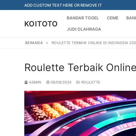
Skip
ADD CUSTOM TEXT HERE OR REMOVE IT
to
content
BANDAR TOGEL
CEME
BAN
KOITOTO
JUDI OLAHRAGA
BERANDA
ROULETTE TERBAIK ONLINE DI INDONESIA 20
Roulette Terbaik Onlin
ADMIN
09/08/2024
ROULETTE