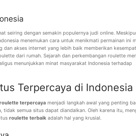
onesia
ihat seiring dengan semakin populernya judi online. Meskip
Indonesia menemukan cara untuk menikmati permainan ini m
ng dan akses internet yang lebih baik memberikan kesempa
oulette dari rumah. Sejarah dan perkembangan roulette me
aligus menunjukkan minat masyarakat Indonesia terhadap
itus Terpercaya di Indonesia
 roulette terpercaya
menjadi langkah awal yang penting ba
 tidak semua situs dapat diandalkan. Oleh karena itu, men
itus
roulette terbaik
adalah hal yang krusial.
aya