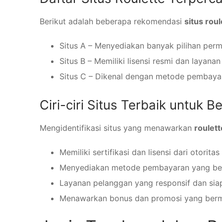
Berikut adalah beberapa rekomendasi
situs rou
Situs A – Menyediakan banyak pilihan per
Situs B – Memiliki lisensi resmi dan layana
Situs C – Dikenal dengan metode pembaya
Ciri-ciri Situs Terbaik untuk B
Mengidentifikasi situs yang menawarkan
roulett
Memiliki sertifikasi dan lisensi dari otoritas
Menyediakan metode pembayaran yang ber
Layanan pelanggan yang responsif dan sia
Menawarkan bonus dan promosi yang berm