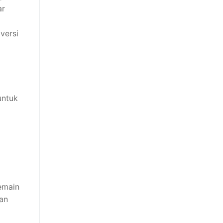
ar
versi
untuk
emain
an