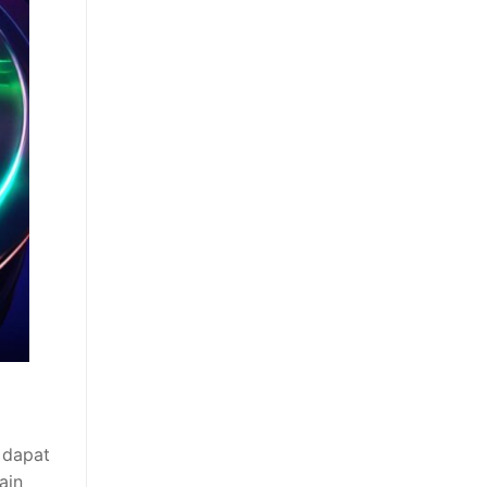
 dapat
ain