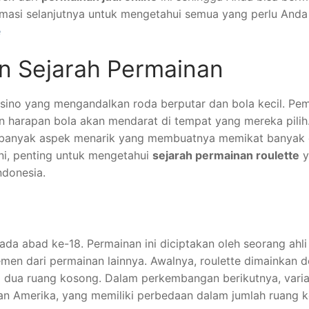
rmasi selanjutnya untuk mengetahui semua yang perlu Anda
e
an Sejarah Permainan
ino yang mengandalkan roda berputar dan bola kecil. Pe
n harapan bola akan mendarat di tempat yang mereka pilih
a banyak aspek menarik yang membuatnya memikat banyak 
ni, penting untuk mengetahui
sejarah permainan roulette
y
ndonesia.
ada abad ke-18. Permainan ini diciptakan oleh seorang ahli 
en dari permainan lainnya. Awalnya, roulette dimainkan 
ta dua ruang kosong. Dalam perkembangan berikutnya, varia
an Amerika, yang memiliki perbedaan dalam jumlah ruang 