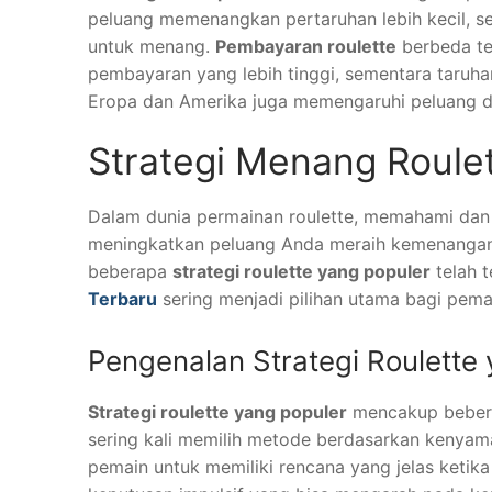
peluang memenangkan pertaruhan lebih kecil, s
untuk menang.
Pembayaran roulette
berbeda te
pembayaran yang lebih tinggi, sementara taruhan
Eropa dan Amerika juga memengaruhi peluang d
Strategi Menang Roule
Dalam dunia permainan roulette, memahami da
meningkatkan peluang Anda meraih kemenangan
beberapa
strategi roulette yang populer
telah t
Terbaru
sering menjadi pilihan utama bagi pem
Pengenalan Strategi Roulette
Strategi roulette yang populer
mencakup beber
sering kali memilih metode berdasarkan kenyam
pemain untuk memiliki rencana yang jelas ketik