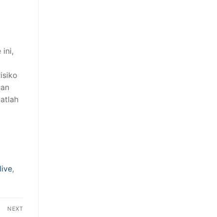
ini,
isiko
kan
atlah
live
,
NEXT