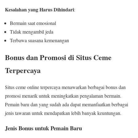
Kesalahan yang Harus Dihindari
:
Bermain saat emosional
Tidak mengambil jeda
Terbawa suasana kemenangan
Bonus dan Promosi di Situs Ceme
Terpercaya
Situs ceme online terpercaya menawarkan berbagai bonus dan
promosi menarik untuk meningkatkan pengalaman bermain.
Pemain baru dan yang sudah ada dapat memanfaatkan berbagai
jenis tawaran untuk mendapatkan lebih banyak keuntungan.
Jenis Bonus untuk Pemain Baru