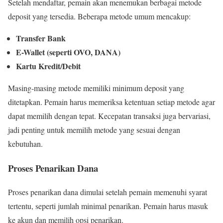
Setelah mendaftar, pemain akan menemukan berbagai metode
deposit yang tersedia. Beberapa metode umum mencakup:
Transfer Bank
E-Wallet (seperti OVO, DANA)
Kartu Kredit/Debit
Masing-masing metode memiliki minimum deposit yang
ditetapkan. Pemain harus memeriksa ketentuan setiap metode agar
dapat memilih dengan tepat. Kecepatan transaksi juga bervariasi,
jadi penting untuk memilih metode yang sesuai dengan
kebutuhan.
Proses Penarikan Dana
Proses penarikan dana dimulai setelah pemain memenuhi syarat
tertentu, seperti jumlah minimal penarikan. Pemain harus masuk
ke akun dan memilih opsi penarikan.