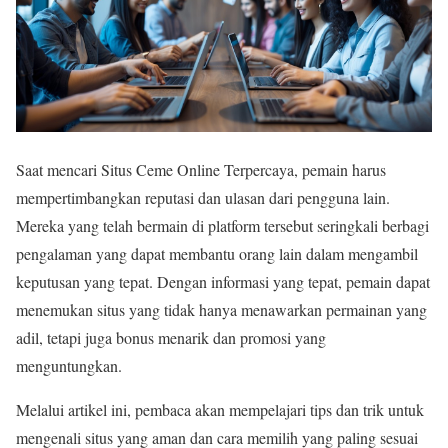
Saat mencari Situs Ceme Online Terpercaya, pemain harus
mempertimbangkan reputasi dan ulasan dari pengguna lain.
Mereka yang telah bermain di platform tersebut seringkali berbagi
pengalaman yang dapat membantu orang lain dalam mengambil
keputusan yang tepat. Dengan informasi yang tepat, pemain dapat
menemukan situs yang tidak hanya menawarkan permainan yang
adil, tetapi juga bonus menarik dan promosi yang
menguntungkan.
Melalui artikel ini, pembaca akan mempelajari tips dan trik untuk
mengenali situs yang aman dan cara memilih yang paling sesuai