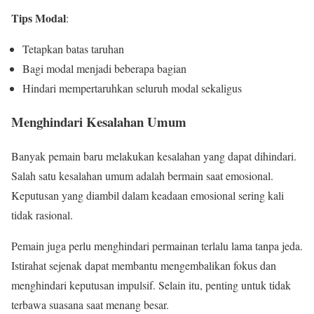
Tips Modal
:
Tetapkan batas taruhan
Bagi modal menjadi beberapa bagian
Hindari mempertaruhkan seluruh modal sekaligus
Menghindari Kesalahan Umum
Banyak pemain baru melakukan kesalahan yang dapat dihindari.
Salah satu kesalahan umum adalah bermain saat emosional.
Keputusan yang diambil dalam keadaan emosional sering kali
tidak rasional.
Pemain juga perlu menghindari permainan terlalu lama tanpa jeda.
Istirahat sejenak dapat membantu mengembalikan fokus dan
menghindari keputusan impulsif. Selain itu, penting untuk tidak
terbawa suasana saat menang besar.