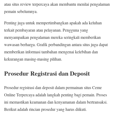
atau situs review terpercaya akan membantu menilai pengalaman
pemain sebelumnya.
Penting juga untuk mempertimbangkan apakah ada keluhan
terkait pembayaran atau pelayanan. Pengguna yang
menyampaikan pengalaman mereka seringkali memberikan
wawasan berharga. Grafik perbandingan antara situs juga dapat
memberikan informasi tambahan mengenai kelebihan dan
kekurangan masing-masing pilihan.
Prosedur Registrasi dan Deposit
Prosedur registrasi dan deposit dalam permainan situs Ceme
Online Terpercaya adalah langkah penting bagi pemain. Proses
ini memastikan keamanan dan kenyamanan dalam bertransaksi.
Berikut adalah rincian prosedur yang harus diikuti.