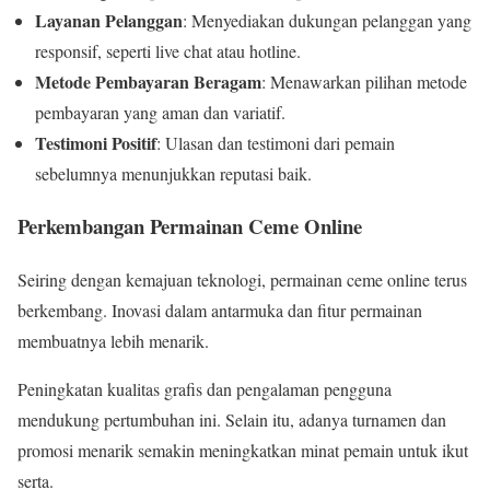
Layanan Pelanggan
: Menyediakan dukungan pelanggan yang
responsif, seperti live chat atau hotline.
Metode Pembayaran Beragam
: Menawarkan pilihan metode
pembayaran yang aman dan variatif.
Testimoni Positif
: Ulasan dan testimoni dari pemain
sebelumnya menunjukkan reputasi baik.
Perkembangan Permainan Ceme Online
Seiring dengan kemajuan teknologi, permainan ceme online terus
berkembang. Inovasi dalam antarmuka dan fitur permainan
membuatnya lebih menarik.
Peningkatan kualitas grafis dan pengalaman pengguna
mendukung pertumbuhan ini. Selain itu, adanya turnamen dan
promosi menarik semakin meningkatkan minat pemain untuk ikut
serta.