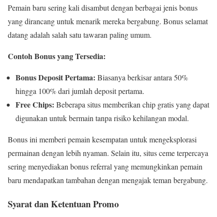
Pemain baru sering kali disambut dengan berbagai jenis bonus
yang dirancang untuk menarik mereka bergabung. Bonus selamat
datang adalah salah satu tawaran paling umum.
Contoh Bonus yang Tersedia:
Bonus Deposit Pertama:
Biasanya berkisar antara 50%
hingga 100% dari jumlah deposit pertama.
Free Chips:
Beberapa situs memberikan chip gratis yang dapat
digunakan untuk bermain tanpa risiko kehilangan modal.
Bonus ini memberi pemain kesempatan untuk mengeksplorasi
permainan dengan lebih nyaman. Selain itu, situs ceme terpercaya
sering menyediakan bonus referral yang memungkinkan pemain
baru mendapatkan tambahan dengan mengajak teman bergabung.
Syarat dan Ketentuan Promo