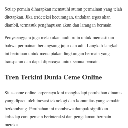
Setiap pemain diharapkan mematuhi aturan permainan yang telah
ditetapkan. Jika terdeteksi kecurangan, tindakan tegas akan
diambil, termasuk penghapusan akun dan larangan bermain.
Penyelenggara juga melakukan audit rutin untuk memastikan
bahwa permainan berlangsung jujur dan adil. Langkah-langkah
ini bertujuan untuk menciptakan lingkungan bermain yang
transparan dan dapat dipercaya untuk semua pemain.
Tren Terkini Dunia Ceme Online
Situs ceme online terpercaya kini menghadapi perubahan dinamis
yang dipacu oleh inovasi teknologi dan komunitas yang semakin
berkembang. Perubahan ini membawa dampak signifikan
terhadap cara pemain berinteraksi dan pengalaman bermain
mereka.