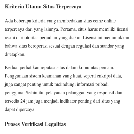
Kriteria Utama Situs Terpercaya
Ada beberapa kriteria yang membedakan situs ceme online
terpercaya dari yang lainnya. Pertama, situs harus memiliki lisensi
resmi dari otoritas perjudian yang diakui. Lisensi ini menunjukkan
bahwa situs beroperasi sesuai dengan regulasi dan standar yang
ditetapkan.
Kedua, perhatikan reputasi situs dalam komunitas pemain.
Penggunaan sistem keamanan yang kuat, seperti enkripsi data,
juga sangat penting untuk melindungi informasi pribadi
pengguna. Selain itu, pelayanan pelanggan yang responsif dan
tersedia 24 jam juga menjadi indikator penting dari situs yang
dapat dipercaya.
Proses Verifikasi Legalitas