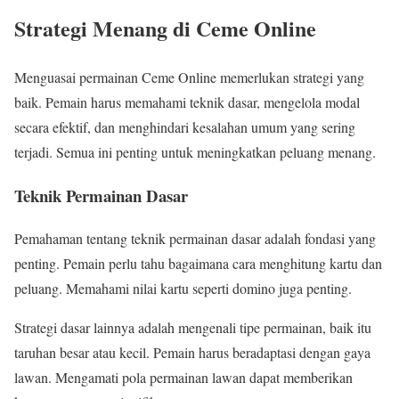
Strategi Menang di Ceme Online
Menguasai permainan Ceme Online memerlukan strategi yang
baik. Pemain harus memahami teknik dasar, mengelola modal
secara efektif, dan menghindari kesalahan umum yang sering
terjadi. Semua ini penting untuk meningkatkan peluang menang.
Teknik Permainan Dasar
Pemahaman tentang teknik permainan dasar adalah fondasi yang
penting. Pemain perlu tahu bagaimana cara menghitung kartu dan
peluang. Memahami nilai kartu seperti domino juga penting.
Strategi dasar lainnya adalah mengenali tipe permainan, baik itu
taruhan besar atau kecil. Pemain harus beradaptasi dengan gaya
lawan. Mengamati pola permainan lawan dapat memberikan