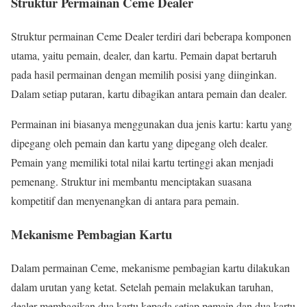
Struktur Permainan Ceme Dealer
Struktur permainan Ceme Dealer terdiri dari beberapa komponen
utama, yaitu pemain, dealer, dan kartu. Pemain dapat bertaruh
pada hasil permainan dengan memilih posisi yang diinginkan.
Dalam setiap putaran, kartu dibagikan antara pemain dan dealer.
Permainan ini biasanya menggunakan dua jenis kartu: kartu yang
dipegang oleh pemain dan kartu yang dipegang oleh dealer.
Pemain yang memiliki total nilai kartu tertinggi akan menjadi
pemenang. Struktur ini membantu menciptakan suasana
kompetitif dan menyenangkan di antara para pemain.
Mekanisme Pembagian Kartu
Dalam permainan Ceme, mekanisme pembagian kartu dilakukan
dalam urutan yang ketat. Setelah pemain melakukan taruhan,
dealer membagikan dua kartu kepada setiap pemain dan dua kartu