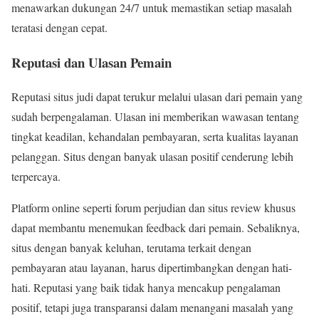
menawarkan dukungan 24/7 untuk memastikan setiap masalah
teratasi dengan cepat.
Reputasi dan Ulasan Pemain
Reputasi situs judi dapat terukur melalui ulasan dari pemain yang
sudah berpengalaman. Ulasan ini memberikan wawasan tentang
tingkat keadilan, kehandalan pembayaran, serta kualitas layanan
pelanggan. Situs dengan banyak ulasan positif cenderung lebih
terpercaya.
Platform online seperti forum perjudian dan situs review khusus
dapat membantu menemukan feedback dari pemain. Sebaliknya,
situs dengan banyak keluhan, terutama terkait dengan
pembayaran atau layanan, harus dipertimbangkan dengan hati-
hati. Reputasi yang baik tidak hanya mencakup pengalaman
positif, tetapi juga transparansi dalam menangani masalah yang