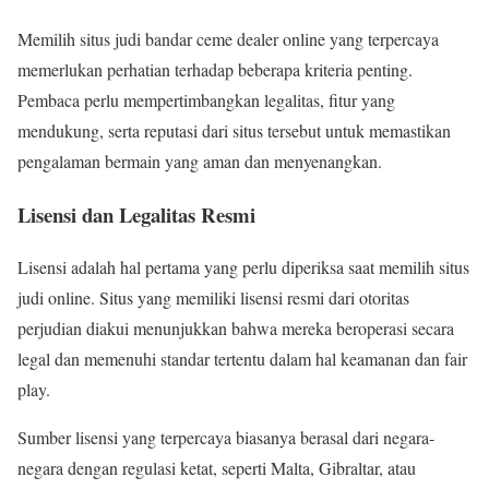
Memilih situs judi bandar ceme dealer online yang terpercaya
memerlukan perhatian terhadap beberapa kriteria penting.
Pembaca perlu mempertimbangkan legalitas, fitur yang
mendukung, serta reputasi dari situs tersebut untuk memastikan
pengalaman bermain yang aman dan menyenangkan.
Lisensi dan Legalitas Resmi
Lisensi adalah hal pertama yang perlu diperiksa saat memilih situs
judi online. Situs yang memiliki lisensi resmi dari otoritas
perjudian diakui menunjukkan bahwa mereka beroperasi secara
legal dan memenuhi standar tertentu dalam hal keamanan dan fair
play.
Sumber lisensi yang terpercaya biasanya berasal dari negara-
negara dengan regulasi ketat, seperti Malta, Gibraltar, atau