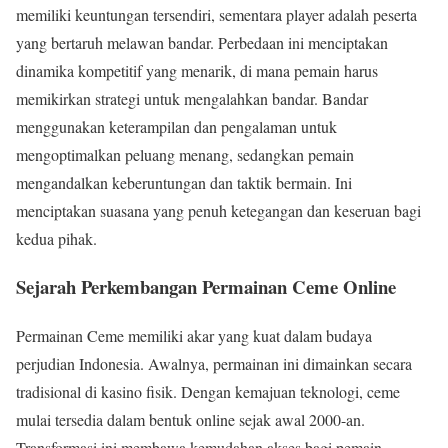
memiliki keuntungan tersendiri, sementara player adalah peserta
yang bertaruh melawan bandar. Perbedaan ini menciptakan
dinamika kompetitif yang menarik, di mana pemain harus
memikirkan strategi untuk mengalahkan bandar. Bandar
menggunakan keterampilan dan pengalaman untuk
mengoptimalkan peluang menang, sedangkan pemain
mengandalkan keberuntungan dan taktik bermain. Ini
menciptakan suasana yang penuh ketegangan dan keseruan bagi
kedua pihak.
Sejarah Perkembangan Permainan Ceme Online
Permainan Ceme memiliki akar yang kuat dalam budaya
perjudian Indonesia. Awalnya, permainan ini dimainkan secara
tradisional di kasino fisik. Dengan kemajuan teknologi, ceme
mulai tersedia dalam bentuk online sejak awal 2000-an.
Transformasi ini membawa kemudahan akses bagi pemain,