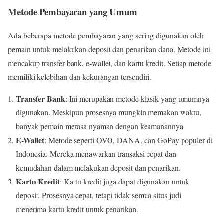
Metode Pembayaran yang Umum
Ada beberapa metode pembayaran yang sering digunakan oleh
pemain untuk melakukan deposit dan penarikan dana. Metode ini
mencakup transfer bank, e-wallet, dan kartu kredit. Setiap metode
memiliki kelebihan dan kekurangan tersendiri.
Transfer Bank
: Ini merupakan metode klasik yang umumnya
digunakan. Meskipun prosesnya mungkin memakan waktu,
banyak pemain merasa nyaman dengan keamanannya.
E-Wallet
: Metode seperti OVO, DANA, dan GoPay populer di
Indonesia. Mereka menawarkan transaksi cepat dan
kemudahan dalam melakukan deposit dan penarikan.
Kartu Kredit
: Kartu kredit juga dapat digunakan untuk
deposit. Prosesnya cepat, tetapi tidak semua situs judi
menerima kartu kredit untuk penarikan.