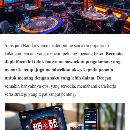
Situs judi Bandar Ceme dealer online semakin populer di
Bermain
kalangan pemain yang mencari peluang menang besar.
di platform ini tidak hanya menawarkan pengalaman yang
menarik, tetapi juga memberikan akses kepada pemain
untuk menang dengan saku yang lebih dalam.
Dengan
semakin banyaknya opsi yang tersedia, memahami cara kerja
serta strategi yang tepat sangat penting.