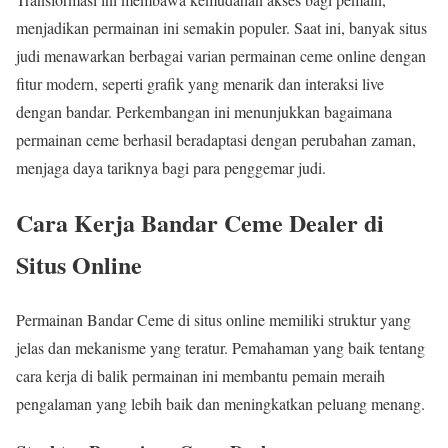
menjadikan permainan ini semakin populer. Saat ini, banyak situs
judi menawarkan berbagai varian permainan ceme online dengan
fitur modern, seperti grafik yang menarik dan interaksi live
dengan bandar. Perkembangan ini menunjukkan bagaimana
permainan ceme berhasil beradaptasi dengan perubahan zaman,
menjaga daya tariknya bagi para penggemar judi.
Cara Kerja Bandar Ceme Dealer di
Situs Online
Permainan Bandar Ceme di situs online memiliki struktur yang
jelas dan mekanisme yang teratur. Pemahaman yang baik tentang
cara kerja di balik permainan ini membantu pemain meraih
pengalaman yang lebih baik dan meningkatkan peluang menang.