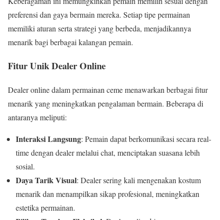
Keberagaman ini memungkinkan pemain memilih sesuai dengan
preferensi dan gaya bermain mereka. Setiap tipe permainan
memiliki aturan serta strategi yang berbeda, menjadikannya
menarik bagi berbagai kalangan pemain.
Fitur Unik Dealer Online
Dealer online dalam permainan ceme menawarkan berbagai fitur
menarik yang meningkatkan pengalaman bermain. Beberapa di
antaranya meliputi:
Interaksi Langsung
: Pemain dapat berkomunikasi secara real-
time dengan dealer melalui chat, menciptakan suasana lebih
sosial.
Daya Tarik Visual
: Dealer sering kali mengenakan kostum
menarik dan menampilkan sikap profesional, meningkatkan
estetika permainan.