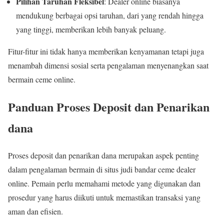
Pilihan Taruhan Fleksibel
: Dealer online biasanya
mendukung berbagai opsi taruhan, dari yang rendah hingga
yang tinggi, memberikan lebih banyak peluang.
Fitur-fitur ini tidak hanya memberikan kenyamanan tetapi juga
menambah dimensi sosial serta pengalaman menyenangkan saat
bermain ceme online.
Panduan Proses Deposit dan Penarikan
dana
Proses deposit dan penarikan dana merupakan aspek penting
dalam pengalaman bermain di situs judi bandar ceme dealer
online. Pemain perlu memahami metode yang digunakan dan
prosedur yang harus diikuti untuk memastikan transaksi yang
aman dan efisien.