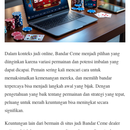
Dalam konteks judi online, Bandar Ceme menjadi pilihan yang
diinginkan karena variasi permainan dan potensi imbalan yang
dapat dicapai. Pemain sering kali mencari cara untuk
memaksimalkan kemenangan mereka, dan memilih bandar
terpercaya bisa menjadi langkah awal yang bijak. Dengan
pengetahuan yang baik tentang permainan dan strategi yang tepat,
peluang untuk meraih keuntungan bisa meningkat secara
signifikan.
Keuntungan lain dari bermain di situs judi Bandar Ceme dealer