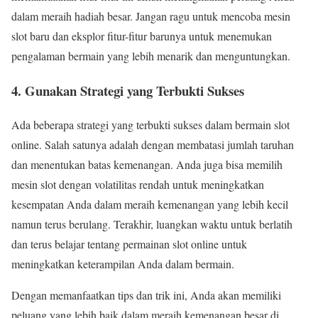
dalam meraih hadiah besar. Jangan ragu untuk mencoba mesin
slot baru dan eksplor fitur-fitur barunya untuk menemukan
pengalaman bermain yang lebih menarik dan menguntungkan.
4. Gunakan Strategi yang Terbukti Sukses
Ada beberapa strategi yang terbukti sukses dalam bermain slot
online. Salah satunya adalah dengan membatasi jumlah taruhan
dan menentukan batas kemenangan. Anda juga bisa memilih
mesin slot dengan volatilitas rendah untuk meningkatkan
kesempatan Anda dalam meraih kemenangan yang lebih kecil
namun terus berulang. Terakhir, luangkan waktu untuk berlatih
dan terus belajar tentang permainan slot online untuk
meningkatkan keterampilan Anda dalam bermain.
Dengan memanfaatkan tips dan trik ini, Anda akan memiliki
peluang yang lebih baik dalam meraih kemenangan besar di