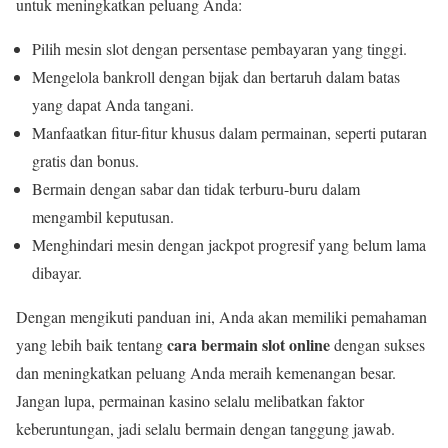
untuk meningkatkan peluang Anda:
Pilih mesin slot dengan persentase pembayaran yang tinggi.
Mengelola bankroll dengan bijak dan bertaruh dalam batas
yang dapat Anda tangani.
Manfaatkan fitur-fitur khusus dalam permainan, seperti putaran
gratis dan bonus.
Bermain dengan sabar dan tidak terburu-buru dalam
mengambil keputusan.
Menghindari mesin dengan jackpot progresif yang belum lama
dibayar.
Dengan mengikuti panduan ini, Anda akan memiliki pemahaman
cara bermain slot online
yang lebih baik tentang
dengan sukses
dan meningkatkan peluang Anda meraih kemenangan besar.
Jangan lupa, permainan kasino selalu melibatkan faktor
keberuntungan, jadi selalu bermain dengan tanggung jawab.