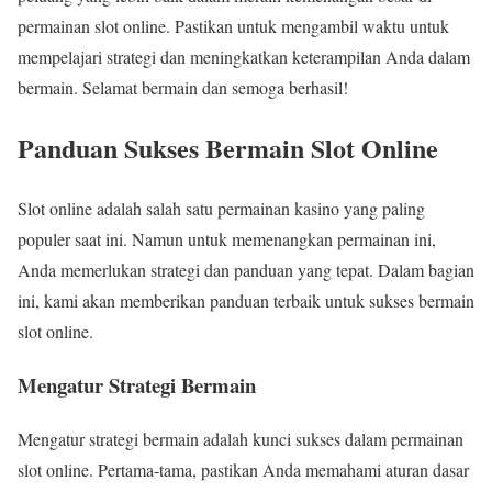
permainan slot online. Pastikan untuk mengambil waktu untuk
mempelajari strategi dan meningkatkan keterampilan Anda dalam
bermain. Selamat bermain dan semoga berhasil!
Panduan Sukses Bermain Slot Online
Slot online adalah salah satu permainan kasino yang paling
populer saat ini. Namun untuk memenangkan permainan ini,
Anda memerlukan strategi dan panduan yang tepat. Dalam bagian
ini, kami akan memberikan panduan terbaik untuk sukses bermain
slot online.
Mengatur Strategi Bermain
Mengatur strategi bermain adalah kunci sukses dalam permainan
slot online. Pertama-tama, pastikan Anda memahami aturan dasar