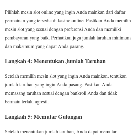
Pilihlah mesin slot online yang ingin Anda mainkan dari daftar
permainan yang tersedia di kasino online. Pastikan Anda memilih
mesin slot yang sesuai dengan preferensi Anda dan memiliki
pembayaran yang baik. Perhatikan juga jumlah taruhan minimum
dan maksimum yang dapat Anda pasang.
Langkah 4: Menentukan Jumlah Taruhan
Setelah memilih mesin slot yang ingin Anda mainkan, tentukan
jumlah taruhan yang ingin Anda pasang. Pastikan Anda
memasang taruhan sesuai dengan bankroll Anda dan tidak
bermain terlalu agresif.
Langkah 5: Memutar Gulungan
Setelah menentukan jumlah taruhan, Anda dapat memutar