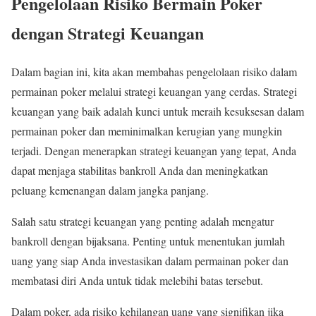
Pengelolaan Risiko Bermain Poker
dengan Strategi Keuangan
Dalam bagian ini, kita akan membahas pengelolaan risiko dalam
permainan poker melalui strategi keuangan yang cerdas. Strategi
keuangan yang baik adalah kunci untuk meraih kesuksesan dalam
permainan poker dan meminimalkan kerugian yang mungkin
terjadi. Dengan menerapkan strategi keuangan yang tepat, Anda
dapat menjaga stabilitas bankroll Anda dan meningkatkan
peluang kemenangan dalam jangka panjang.
Salah satu strategi keuangan yang penting adalah mengatur
bankroll dengan bijaksana. Penting untuk menentukan jumlah
uang yang siap Anda investasikan dalam permainan poker dan
membatasi diri Anda untuk tidak melebihi batas tersebut.
Dalam poker, ada risiko kehilangan uang yang signifikan jika