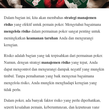
strategi manajemen
Dalam bagian ini, kita akan membahas
risiko
yang efektif untuk pemain poker. Mengetahui bagaimana
mengelola risiko
dalam permainan poker sangat penting untuk
keamanan taruhan
meningkatkan
Anda dan mengurangi
kerugian.
Risiko adalah bagian yang tak terpisahkan dari permainan poker.
manajemen risiko
Namun, dengan strategi
yang tepat, Anda
dapat mengontrol dan mengurangi dampak negatif yang mungkin
timbul. Tanpa pemahaman yang baik mengenai bagaimana
mengelola risiko, Anda mungkin menghadapi kerugian yang
tidak perlu.
Dalam poker, ada banyak faktor risiko yang perlu diperhatikan,
seperti kesalahan pemain, keberuntungan, dan keputusan yang