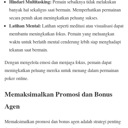
Hindari Multitasking:
Pemain sebaiknya tidak melakukan
banyak hal sekaligus saat bermain. Memperhatikan permainan
secara penuh akan meningkatkan peluang sukses.
Latihan Mental:
Latihan seperti meditasi atau visualisasi dapat
membantu meningkatkan fokus. Pemain yang meluangkan
waktu untuk berlatih mental cenderung lebih siap menghadapi
tekanan saat bermain.
Dengan mengelola emosi dan menjaga fokus, pemain dapat
meningkatkan peluang mereka untuk menang dalam permainan
poker online.
Memaksimalkan Promosi dan Bonus
Agen
Memaksimalkan promosi dan bonus agen adalah strategi penting