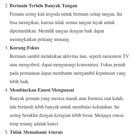
Bermain Terlalu Banyak Tangan
Pemain sering kali tergoda untuk bermain setiap tangan. Ini
bisa merugikan, karena tidak semua tangan layak untuk
dipertaruhkan. Memilih tangan dengan baik dapat
meningkatkan peluang menang.
Kurang Fokus
Bermain sambil melakukan aktivitas lain, seperti menonton TV
atau mengobrol, dapat mengurangi konsentrasi. Fokus penuh
pada permainan dapat membantu mengambil keputusan yang
lebih baik.
Membiarkan Emosi Menguasai
Banyak pemain yang merasa marah atau frustrasi saat kalah,
lalu bertaruh lebih banyak untuk membalas kekalahan. Ini
sering berakhir dengan kerugian lebih besar. Menjaga emosi
tetap tenang adalah kunci.
Tidak Memahami Aturan