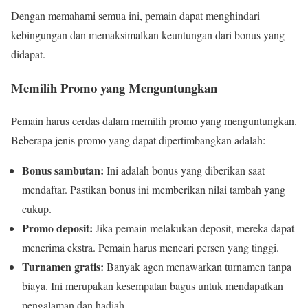
Dengan memahami semua ini, pemain dapat menghindari
kebingungan dan memaksimalkan keuntungan dari bonus yang
didapat.
Memilih Promo yang Menguntungkan
Pemain harus cerdas dalam memilih promo yang menguntungkan.
Beberapa jenis promo yang dapat dipertimbangkan adalah:
Bonus sambutan:
Ini adalah bonus yang diberikan saat
mendaftar. Pastikan bonus ini memberikan nilai tambah yang
cukup.
Promo deposit:
Jika pemain melakukan deposit, mereka dapat
menerima ekstra. Pemain harus mencari persen yang tinggi.
Turnamen gratis:
Banyak agen menawarkan turnamen tanpa
biaya. Ini merupakan kesempatan bagus untuk mendapatkan
pengalaman dan hadiah.