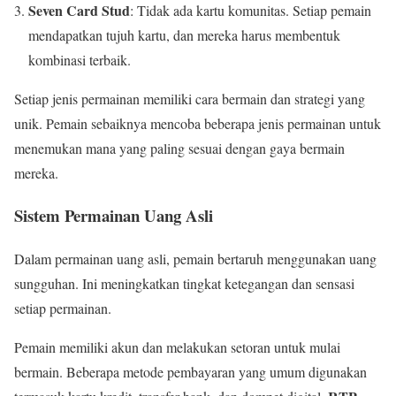
Seven Card Stud
: Tidak ada kartu komunitas. Setiap pemain
mendapatkan tujuh kartu, dan mereka harus membentuk
kombinasi terbaik.
Setiap jenis permainan memiliki cara bermain dan strategi yang
unik. Pemain sebaiknya mencoba beberapa jenis permainan untuk
menemukan mana yang paling sesuai dengan gaya bermain
mereka.
Sistem Permainan Uang Asli
Dalam permainan uang asli, pemain bertaruh menggunakan uang
sungguhan. Ini meningkatkan tingkat ketegangan dan sensasi
setiap permainan.
Pemain memiliki akun dan melakukan setoran untuk mulai
bermain. Beberapa metode pembayaran yang umum digunakan