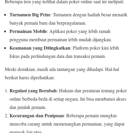
Beberapa tren yang terlihat dalam poker online saat ini meliputi:
Turnamen Big Prize
: Turnamen dengan hadiah besar menarik
banyak pemain baru dan berpengalaman.
Permainan Mobile
: Aplikasi poker yang lebih ramah
pengguna membuat permainan lebih mudah dijangkau.
Keamanan yang Ditingkatkan
: Platform poker kini lebih
fokus pada perlindungan data dan transaksi pemain.
Meski demikian, masih ada tantangan yang dihadapi. Hal-hal
berikut harus diperhatikan:
Regulasi yang Berubah
: Hukum dan peraturan tentang poker
online berbeda-beda di setiap negara. Ini bisa membatasi akses
dan jumlah pemain.
Kecurangan dan Penipuan
: Beberapa pemain mungkin
mencoba curang untuk memenangkan permainan, yang dapat
merusak fair play.