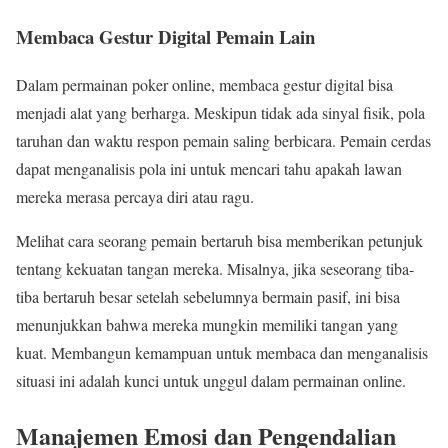
Membaca Gestur Digital Pemain Lain
Dalam permainan poker online, membaca gestur digital bisa
menjadi alat yang berharga. Meskipun tidak ada sinyal fisik, pola
taruhan dan waktu respon pemain saling berbicara. Pemain cerdas
dapat menganalisis pola ini untuk mencari tahu apakah lawan
mereka merasa percaya diri atau ragu.
Melihat cara seorang pemain bertaruh bisa memberikan petunjuk
tentang kekuatan tangan mereka. Misalnya, jika seseorang tiba-
tiba bertaruh besar setelah sebelumnya bermain pasif, ini bisa
menunjukkan bahwa mereka mungkin memiliki tangan yang
kuat. Membangun kemampuan untuk membaca dan menganalisis
situasi ini adalah kunci untuk unggul dalam permainan online.
Manajemen Emosi dan Pengendalian