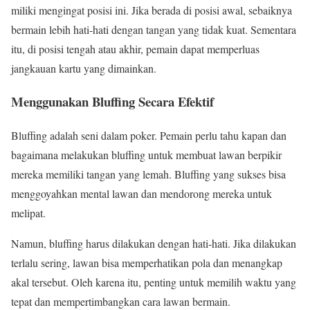
miliki mengingat posisi ini. Jika berada di posisi awal, sebaiknya
bermain lebih hati-hati dengan tangan yang tidak kuat. Sementara
itu, di posisi tengah atau akhir, pemain dapat memperluas
jangkauan kartu yang dimainkan.
Menggunakan Bluffing Secara Efektif
Bluffing adalah seni dalam poker. Pemain perlu tahu kapan dan
bagaimana melakukan bluffing untuk membuat lawan berpikir
mereka memiliki tangan yang lemah. Bluffing yang sukses bisa
menggoyahkan mental lawan dan mendorong mereka untuk
melipat.
Namun, bluffing harus dilakukan dengan hati-hati. Jika dilakukan
terlalu sering, lawan bisa memperhatikan pola dan menangkap
akal tersebut. Oleh karena itu, penting untuk memilih waktu yang
tepat dan mempertimbangkan cara lawan bermain.