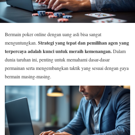
Bermain poker online dengan uang asli bisa sangat
Strategi yang tepat dan pemilihan agen yang
menguntungkan.
terpercaya adalah kunci untuk meraih kemenangan.
Dalam
dunia taruhan ini, penting untuk memahami dasar-dasar
permainan serta mengembangkan taktik yang sesuai dengan gaya
bermain masing-masing.