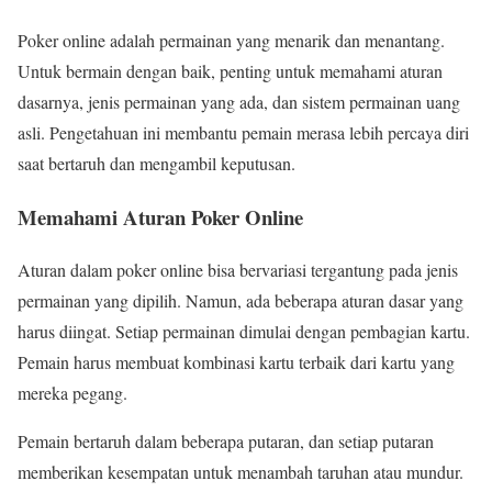
Poker online adalah permainan yang menarik dan menantang.
Untuk bermain dengan baik, penting untuk memahami aturan
dasarnya, jenis permainan yang ada, dan sistem permainan uang
asli. Pengetahuan ini membantu pemain merasa lebih percaya diri
saat bertaruh dan mengambil keputusan.
Memahami Aturan Poker Online
Aturan dalam poker online bisa bervariasi tergantung pada jenis
permainan yang dipilih. Namun, ada beberapa aturan dasar yang
harus diingat. Setiap permainan dimulai dengan pembagian kartu.
Pemain harus membuat kombinasi kartu terbaik dari kartu yang
mereka pegang.
Pemain bertaruh dalam beberapa putaran, dan setiap putaran
memberikan kesempatan untuk menambah taruhan atau mundur.