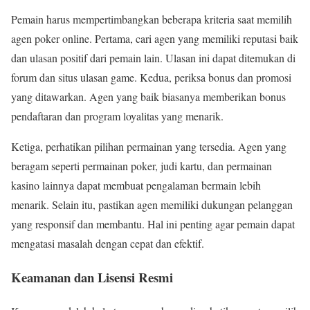
Pemain harus mempertimbangkan beberapa kriteria saat memilih
agen poker online. Pertama, cari agen yang memiliki reputasi baik
dan ulasan positif dari pemain lain. Ulasan ini dapat ditemukan di
forum dan situs ulasan game. Kedua, periksa bonus dan promosi
yang ditawarkan. Agen yang baik biasanya memberikan bonus
pendaftaran dan program loyalitas yang menarik.
Ketiga, perhatikan pilihan permainan yang tersedia. Agen yang
beragam seperti permainan poker, judi kartu, dan permainan
kasino lainnya dapat membuat pengalaman bermain lebih
menarik. Selain itu, pastikan agen memiliki dukungan pelanggan
yang responsif dan membantu. Hal ini penting agar pemain dapat
mengatasi masalah dengan cepat dan efektif.
Keamanan dan Lisensi Resmi