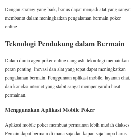
Dengan strategi yang baik, bonus dapat menjadi alat yang sangat
membantu dalam meningkatkan pengalaman bermain poker
online.
Teknologi Pendukung dalam Bermain
Dalam dunia agen poker online uang asli, teknologi memainkan
peran penting. Inovasi dan alat yang tepat dapat meningkatkan
pengalaman bermain. Penggunaan aplikasi mobile, layanan chat,
dan koneksi internet yang stabil sangat mempengaruhi hasil
permainan.
Menggunakan Aplikasi Mobile Poker
Aplikasi mobile poker membuat permainan lebih mudah diakses.
Pemain dapat bermain di mana saja dan kapan saja tanpa harus