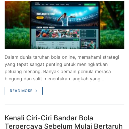
Dalam dunia taruhan bola online, memahami strategi
yang tepat sangat penting untuk meningkatkan
peluang menang. Banyak pemain pemula merasa
bingung dan sulit menentukan langkah yang…
READ MORE →
Kenali Ciri-Ciri Bandar Bola
Terpercaya Sebelum Mulai Bertaruh