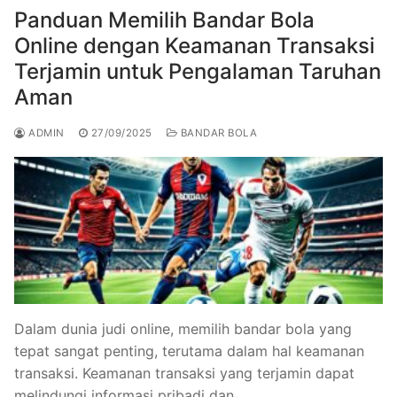
Panduan Memilih Bandar Bola
Online dengan Keamanan Transaksi
Terjamin untuk Pengalaman Taruhan
Aman
ADMIN
27/09/2025
BANDAR BOLA
Dalam dunia judi online, memilih bandar bola yang
tepat sangat penting, terutama dalam hal keamanan
transaksi. Keamanan transaksi yang terjamin dapat
melindungi informasi pribadi dan…