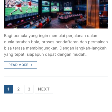
Bagi pemula yang ingin memulai perjalanan dalam
dunia taruhan bola, proses pendaftaran dan permainan
bisa terasa membingungkan. Dengan langkah-langkah
yang tepat, siapapun dapat dengan mudah…
READ MORE →
Posts
1
2
3
NEXT
pagination