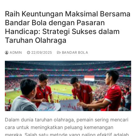
Raih Keuntungan Maksimal Bersama
Bandar Bola dengan Pasaran
Handicap: Strategi Sukses dalam
Taruhan Olahraga
ADMIN
22/09/2025
BANDAR BOLA
Dalam dunia taruhan olahraga, pemain sering mencari
cara untuk meningkatkan peluang kemenangan
mereka. Salah satu metode yang paling efektif adalah