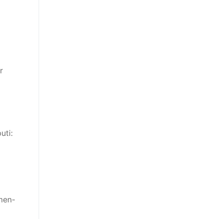
r
uti:
men-