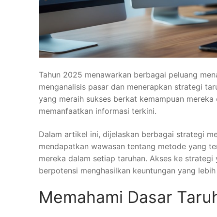
Tahun 2025 menawarkan berbagai peluang menar
menganalisis pasar dan menerapkan strategi ta
yang meraih sukses berkat kemampuan mereka d
memanfaatkan informasi terkini.
Dalam artikel ini, dijelaskan berbagai strateg
mendapatkan wawasan tentang metode yang terbu
mereka dalam setiap taruhan. Akses ke strategi 
berpotensi menghasilkan keuntungan yang lebih 
Memahami Dasar Taruh