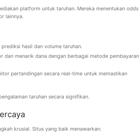
yediakan platform untuk taruhan. Mereka menentukan odds
or lainnya.
 prediksi hasil dan volume taruhan.
or dan menarik dana dengan berbagai metode pembayaran
itor pertandingan secara real-time untuk memastikan
engalaman taruhan secara signifikan.
percaya
ngkah krusial. Situs yang baik menawarkan: