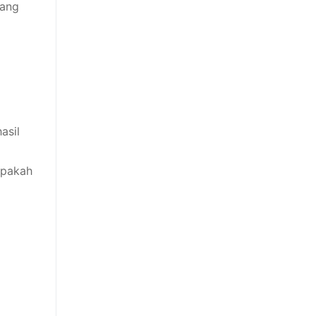
yang
asil
apakah