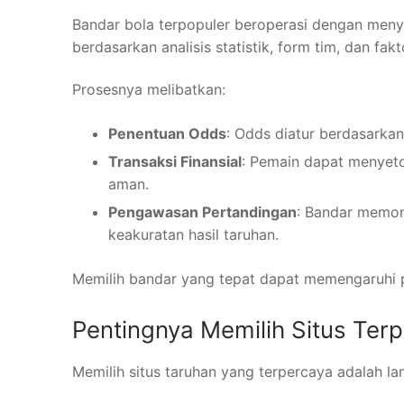
Bandar bola terpopuler beroperasi dengan men
berdasarkan analisis statistik, form tim, dan fakt
Prosesnya melibatkan:
Penentuan Odds
: Odds diatur berdasarkan
Transaksi Finansial
: Pemain dapat menyet
aman.
Pengawasan Pertandingan
: Bandar memon
keakuratan hasil taruhan.
Memilih bandar yang tepat dapat memengaruhi p
Pentingnya Memilih Situs Ter
Memilih situs taruhan yang terpercaya adalah la