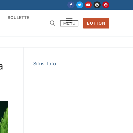
ROULETTE
BUTTON
MENU
a
Situs Toto