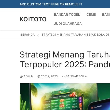
Skip
ADD CUSTOM TEXT HERE OR REMOVE IT
to
content
BANDAR TOGEL
CEME
BAN
KOITOTO
JUDI OLAHRAGA
BERANDA
STRATEGI MENANG TARUHAN SEPAK BOLA DI 
Strategi Menang Taruh
Terpopuler 2025: Pandu
ADMIN
26/09/2025
BANDAR BOLA