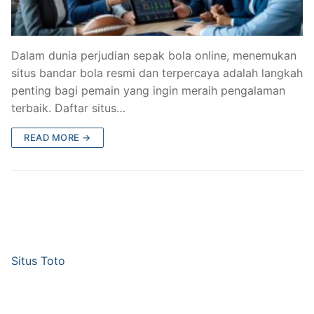
Dalam dunia perjudian sepak bola online, menemukan
situs bandar bola resmi dan terpercaya adalah langkah
penting bagi pemain yang ingin meraih pengalaman
terbaik. Daftar situs…
READ MORE →
Situs Toto