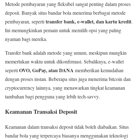
Metode pembayaran yang fleksibel sangat penting dalam proses
deposit. Banyak situs bandar bola menerima berbagai metode
transfer bank, e-wallet, dan kartu kredit
pembayaran, seperti
.
Ini memungkinkan pemain untuk memilih opsi yang paling
nyaman bagi mereka.
Transfer bank adalah metode yang umum, meskipun mungkin
memerlukan waktu untuk dikonfirmasi. Sebaliknya, e-wallet
OVO, GoPay, atau DANA
seperti
memberikan kemudahan
dengan proses instan. Beberapa situs juga menerima bitcoin dan
cryptocurrency lainnya, yang menawarkan tingkat keamanan
tambahan bagi pengguna yang lebih tech-savvy.
Keamanan Transaksi Deposit
Keamanan dalam transaksi deposit tidak boleh diabaikan. Situs
bandar bola yang terpercaya biasanya menggunakan teknologi