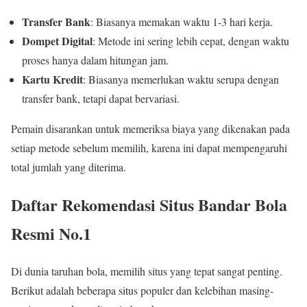
Transfer Bank
: Biasanya memakan waktu 1-3 hari kerja.
Dompet Digital
: Metode ini sering lebih cepat, dengan waktu
proses hanya dalam hitungan jam.
Kartu Kredit
: Biasanya memerlukan waktu serupa dengan
transfer bank, tetapi dapat bervariasi.
Pemain disarankan untuk memeriksa biaya yang dikenakan pada
setiap metode sebelum memilih, karena ini dapat mempengaruhi
total jumlah yang diterima.
Daftar Rekomendasi Situs Bandar Bola
Resmi No.1
Di dunia taruhan bola, memilih situs yang tepat sangat penting.
Berikut adalah beberapa situs populer dan kelebihan masing-