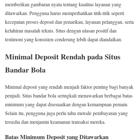
memberikan gambaran nyata tentang kualitas layanan yang
ditawarkan. Pengguna harus memperhatikan titik-titik seperti
kecepatan proses deposit dan penarikan, layanan pelanggan, serta
kelahiran masalah teknis. Situs dengan ulasan positif dan
testimoni yang konsisten cenderung lebih dapat diandalkan.
Minimal Deposit Rendah pada Situs
Bandar Bola
Minimal deposit yang rendah menjadi faktor penting bagi banyak
penjudi. Situs bandar bola seringkali menawarkan berbagai batas
minimum yang dapat disesuaikan dengan kemampuan pemain.
Selain itu, pengguna juga perlu tahu metode pembayaran yang
tersedia dan menjamin keamanan transaksi mereka.
Batas Minimum Deposit yang Ditawarkan