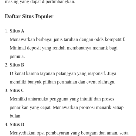
masing yang dapat dipertimbangkan.
Daftar Situs Populer
Situs A
Menawarkan berbagai jenis taruhan dengan odds kompetitif.
Minimal deposit yang rendah membuatnya menarik bagi
pemula.
Situs B
Dikenal karena layanan pelanggan yang responsif. Juga
memiliki banyak pilihan permainan dan event olahraga.
Situs C
Memiliki antarmuka pengguna yang intuitif dan proses
penarikan yang cepat. Menawarkan promosi menarik setiap
bulan.
Situs D
Menyediakan opsi pembayaran yang beragam dan aman, serta