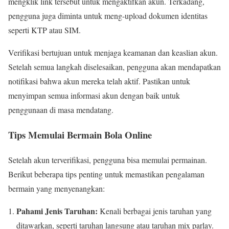
mengklik link tersebut untuk mengaktifkan akun. Terkadang,
pengguna juga diminta untuk meng-upload dokumen identitas
seperti KTP atau SIM.
Verifikasi bertujuan untuk menjaga keamanan dan keaslian akun.
Setelah semua langkah diselesaikan, pengguna akan mendapatkan
notifikasi bahwa akun mereka telah aktif. Pastikan untuk
menyimpan semua informasi akun dengan baik untuk
penggunaan di masa mendatang.
Tips Memulai Bermain Bola Online
Setelah akun terverifikasi, pengguna bisa memulai permainan.
Berikut beberapa tips penting untuk memastikan pengalaman
bermain yang menyenangkan:
Pahami Jenis Taruhan:
Kenali berbagai jenis taruhan yang
ditawarkan, seperti taruhan langsung atau taruhan mix parlay.