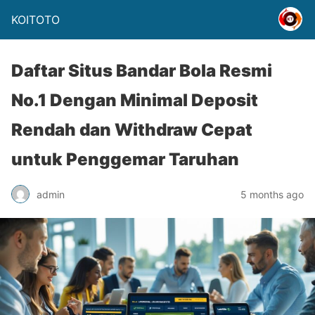
KOITOTO
Daftar Situs Bandar Bola Resmi
No.1 Dengan Minimal Deposit
Rendah dan Withdraw Cepat
untuk Penggemar Taruhan
admin
5 months ago