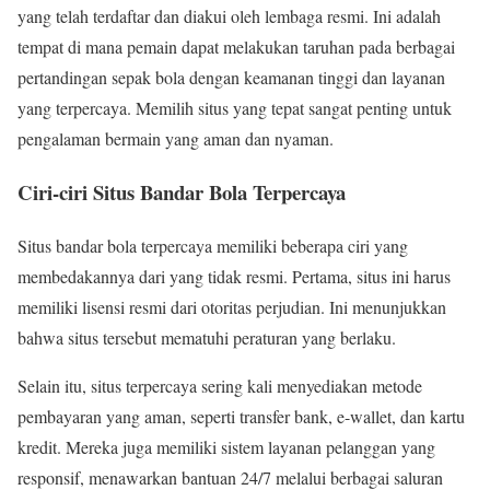
yang telah terdaftar dan diakui oleh lembaga resmi. Ini adalah
tempat di mana pemain dapat melakukan taruhan pada berbagai
pertandingan sepak bola dengan keamanan tinggi dan layanan
yang terpercaya. Memilih situs yang tepat sangat penting untuk
pengalaman bermain yang aman dan nyaman.
Ciri-ciri Situs Bandar Bola Terpercaya
Situs bandar bola terpercaya memiliki beberapa ciri yang
membedakannya dari yang tidak resmi. Pertama, situs ini harus
memiliki lisensi resmi dari otoritas perjudian. Ini menunjukkan
bahwa situs tersebut mematuhi peraturan yang berlaku.
Selain itu, situs terpercaya sering kali menyediakan metode
pembayaran yang aman, seperti transfer bank, e-wallet, dan kartu
kredit. Mereka juga memiliki sistem layanan pelanggan yang
responsif, menawarkan bantuan 24/7 melalui berbagai saluran