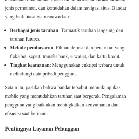
jenis permainan, dan kemudahan dalam navigasi situs. Bandar
yang baik biasanya menawarkan:
Berbagai jenis taruhan
: Termasuk taruhan langsung dan
taruhan futures.
Metode pembayaran
: Pilihan deposit dan penarikan yang
fleksibel, seperti transfer bank, e-wallet, dan kartu kredit.
Tingkat keamanan
: Menggunakan enkripsi terbaru untuk
melindungi data pribadi pengguna.
Selain itu, pastikan bahwa bandar tersebut memiliki aplikasi
mobile yang memudahkan taruhan saat bergerak. Pengalaman
pengguna yang baik akan meningkatkan kenyamanan dan
efisiensi saat bermain.
Pentingnya Layanan Pelanggan