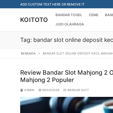
Skip
ADD CUSTOM TEXT HERE OR REMOVE IT
to
content
BANDAR TOGEL
CEME
BAN
KOITOTO
JUDI OLAHRAGA
Tag:
bandar slot online deposit ke
BERANDA
BANDAR SLOT ONLINE DEPOSIT KECIL MENAN
Review Bandar Slot Mahjong 2 O
Mahjong 2 Populer
ADMIN
09/03/2026
BANDAR SLOT