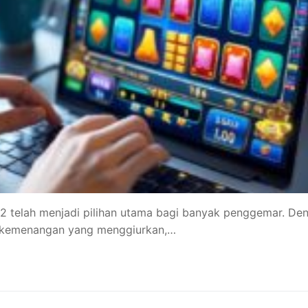
 2 telah menjadi pilihan utama bagi banyak penggemar. De
 kemenangan yang menggiurkan,…