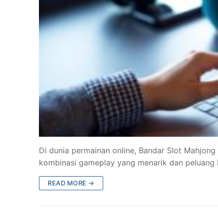
Di dunia permainan online, Bandar Slot Mahjong
kombinasi gameplay yang menarik dan peluang
READ MORE →