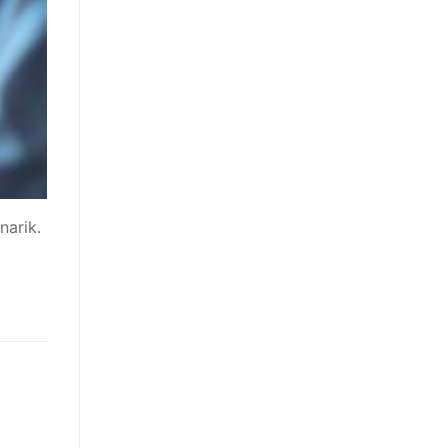
arik.