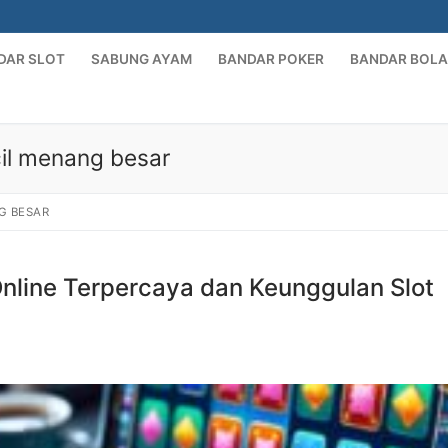
DAR SLOT
SABUNG AYAM
BANDAR POKER
BANDAR BOLA
cil menang besar
Search for:
G BESAR
nline Terpercaya dan Keunggulan Slot