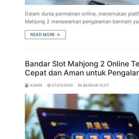
Dalam dunia permainan online, menemukan platf
Mahjong 2 menawarkan pengalaman bermain yan
READ MORE →
Bandar Slot Mahjong 2 Online 
Cepat dan Aman untuk Pengala
ADMIN
07/03/2026
BANDAR SLOT