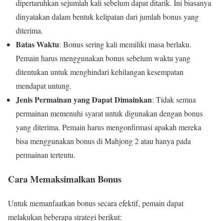
dipertaruhkan sejumlah kali sebelum dapat ditarik. Ini biasanya
dinyatakan dalam bentuk kelipatan dari jumlah bonus yang
diterima.
Batas Waktu
: Bonus sering kali memiliki masa berlaku.
Pemain harus menggunakan bonus sebelum waktu yang
ditentukan untuk menghindari kehilangan kesempatan
mendapat untung.
Jenis Permainan yang Dapat Dimainkan
: Tidak semua
permainan memenuhi syarat untuk digunakan dengan bonus
yang diterima. Pemain harus mengonfirmasi apakah mereka
bisa menggunakan bonus di Mahjong 2 atau hanya pada
permainan tertentu.
Cara Memaksimalkan Bonus
Untuk memanfaatkan bonus secara efektif, pemain dapat
melakukan beberapa strategi berikut: