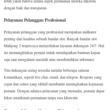
lebih yakin bahwa semua aspek permainan mereka dikelola
dengan baik dan transparan.
Pelayanan Pelanggan Profesional
Pelayanan pelanggan yang profesional merupakan indikator
penting dari kualitas sebuah bandar slot. Banyak bandar slot
Mahjong 2 terpercaya menyediakan layanan dukungan 24/7. Hal
ini memungkinkan pemain untuk mendapatkan bantuan kapan
saja saat mengalami masalah atau membutuhkan informasi.
Tim dukungan sering tersedia melalui beberapa saluran
komunikasi, seperti live chat, email, dan telepon. Respons yang
cepat dan solusi yang efektif membantu meningkatkan kepuasan
pemain. Dengan adanya pelayanan yang memadai, pemain dapat
fokus menikmati permainan tanpa rasa khawatir.