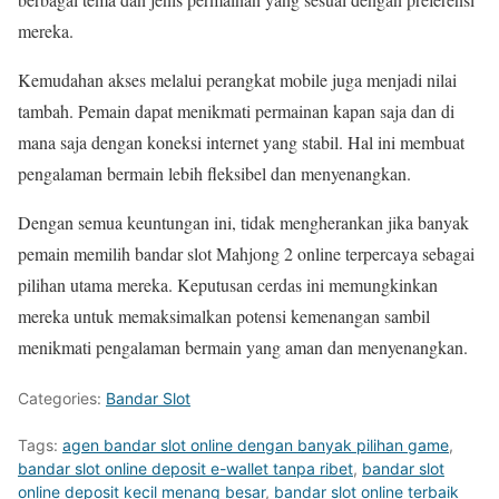
mereka.
Kemudahan akses melalui perangkat mobile juga menjadi nilai
tambah. Pemain dapat menikmati permainan kapan saja dan di
mana saja dengan koneksi internet yang stabil. Hal ini membuat
pengalaman bermain lebih fleksibel dan menyenangkan.
Dengan semua keuntungan ini, tidak mengherankan jika banyak
pemain memilih bandar slot Mahjong 2 online terpercaya sebagai
pilihan utama mereka. Keputusan cerdas ini memungkinkan
mereka untuk memaksimalkan potensi kemenangan sambil
menikmati pengalaman bermain yang aman dan menyenangkan.
Categories:
Bandar Slot
Tags:
agen bandar slot online dengan banyak pilihan game
,
bandar slot online deposit e-wallet tanpa ribet
,
bandar slot
online deposit kecil menang besar
,
bandar slot online terbaik