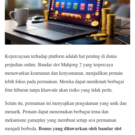
Kepercayaan terhadap platform adalah hal penting di dunia
perjudian online. Bandar slot Mahjong 2 yang terpercaya
menawarkan keamanan dan kenyamanan, menjadikan pemain
lebih fokus pada permainan. Mereka dapat menikmati berbagai
fitur hiburan tanpa khawatir akan risiko yang tidak perlu.
Selain itu, permainan ini menyajikan pengalaman yang unik dan
menarik. Pemain dapat menemukan berbagai tema dan
mekanisme gameplay yang membuat setiap sesi permainan
Bonus yang ditawarkan oleh bandar slot
menjadi berbeda.