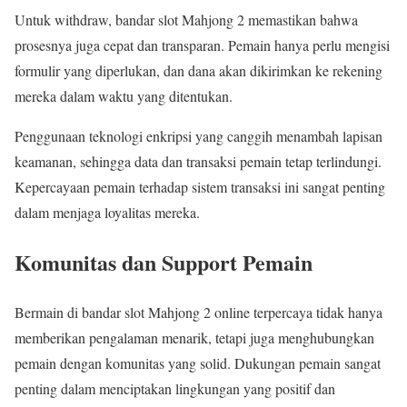
Untuk withdraw, bandar slot Mahjong 2 memastikan bahwa
prosesnya juga cepat dan transparan. Pemain hanya perlu mengisi
formulir yang diperlukan, dan dana akan dikirimkan ke rekening
mereka dalam waktu yang ditentukan.
Penggunaan teknologi enkripsi yang canggih menambah lapisan
keamanan, sehingga data dan transaksi pemain tetap terlindungi.
Kepercayaan pemain terhadap sistem transaksi ini sangat penting
dalam menjaga loyalitas mereka.
Komunitas dan Support Pemain
Bermain di bandar slot Mahjong 2 online terpercaya tidak hanya
memberikan pengalaman menarik, tetapi juga menghubungkan
pemain dengan komunitas yang solid. Dukungan pemain sangat
penting dalam menciptakan lingkungan yang positif dan