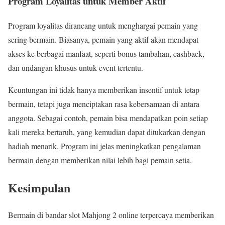
Program Loyalitas untuk Member Aktif
Program loyalitas dirancang untuk menghargai pemain yang
sering bermain. Biasanya, pemain yang aktif akan mendapat
akses ke berbagai manfaat, seperti bonus tambahan, cashback,
dan undangan khusus untuk event tertentu.
Keuntungan ini tidak hanya memberikan insentif untuk tetap
bermain, tetapi juga menciptakan rasa kebersamaan di antara
anggota. Sebagai contoh, pemain bisa mendapatkan poin setiap
kali mereka bertaruh, yang kemudian dapat ditukarkan dengan
hadiah menarik. Program ini jelas meningkatkan pengalaman
bermain dengan memberikan nilai lebih bagi pemain setia.
Kesimpulan
Bermain di bandar slot Mahjong 2 online terpercaya memberikan