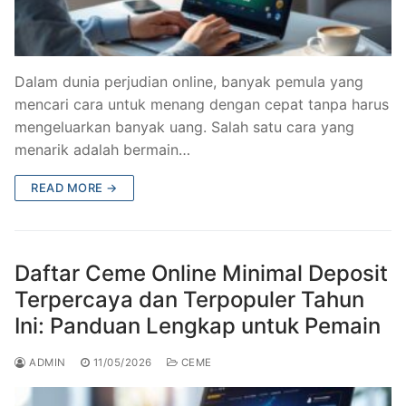
Dalam dunia perjudian online, banyak pemula yang
mencari cara untuk menang dengan cepat tanpa harus
mengeluarkan banyak uang. Salah satu cara yang
menarik adalah bermain…
READ MORE →
Daftar Ceme Online Minimal Deposit
Terpercaya dan Terpopuler Tahun
Ini: Panduan Lengkap untuk Pemain
ADMIN
11/05/2026
CEME