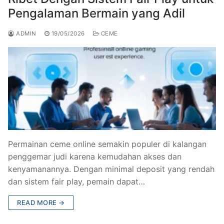
Pengalaman Bermain yang Adil
ADMIN
19/05/2026
CEME
Permainan ceme online semakin populer di kalangan
penggemar judi karena kemudahan akses dan
kenyamanannya. Dengan minimal deposit yang rendah
dan sistem fair play, pemain dapat…
READ MORE →