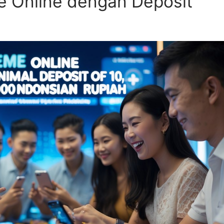
 Online dengan Deposit