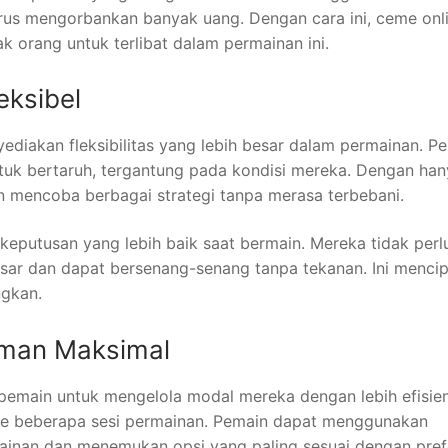
us mengorbankan banyak uang. Dengan cara ini, ceme onl
k orang untuk terlibat dalam permainan ini.
eksibel
diakan fleksibilitas yang lebih besar dalam permainan. P
uk bertaruh, tergantung pada kondisi mereka. Dengan han
an mencoba berbagai strategi tanpa merasa terbebani.
 keputusan yang lebih baik saat bermain. Mereka tidak perl
sar dan dapat bersenang-senang tanpa tekanan. Ini menci
gkan.
aman Maksimal
ain untuk mengelola modal mereka dengan lebih efisien
e beberapa sesi permainan. Pemain dapat menggunakan
rmainan dan menemukan opsi yang paling sesuai dengan pref