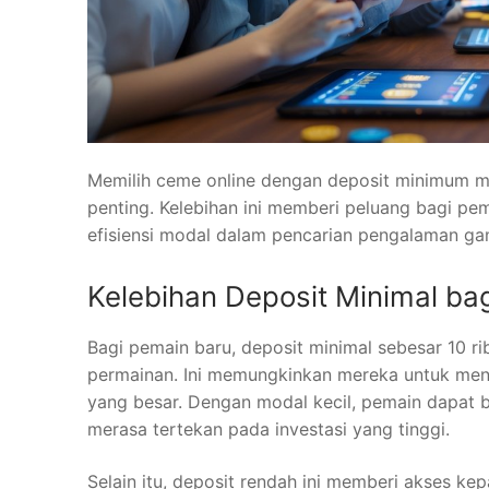
Memilih ceme online dengan deposit minimum m
penting. Kelebihan ini memberi peluang bagi pe
efisiensi modal dalam pencarian pengalaman ga
Kelebihan Deposit Minimal ba
Bagi pemain baru, deposit minimal sebesar 10 r
permainan. Ini memungkinkan mereka untuk menjel
yang besar. Dengan modal kecil, pemain dapat 
merasa tertekan pada investasi yang tinggi.
Selain itu, deposit rendah ini memberi akses k