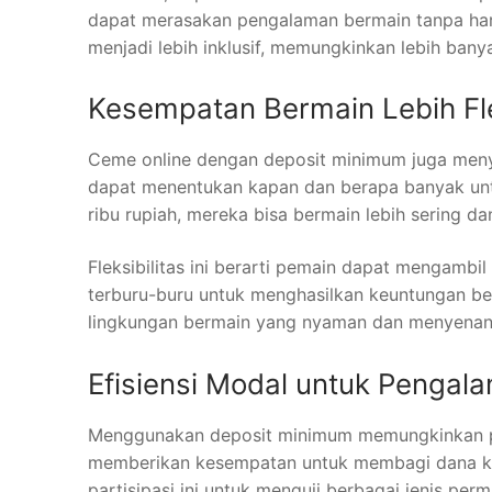
dapat merasakan pengalaman bermain tanpa har
menjadi lebih inklusif, memungkinkan lebih banya
Kesempatan Bermain Lebih Fl
Ceme online dengan deposit minimum juga menye
dapat menentukan kapan dan berapa banyak unt
ribu rupiah, mereka bisa bermain lebih sering d
Fleksibilitas ini berarti pemain dapat mengambil
terburu-buru untuk menghasilkan keuntungan be
lingkungan bermain yang nyaman dan menyenan
Efisiensi Modal untuk Pengal
Menggunakan deposit minimum memungkinkan pem
memberikan kesempatan untuk membagi dana k
partisipasi ini untuk menguji berbagai jenis pe