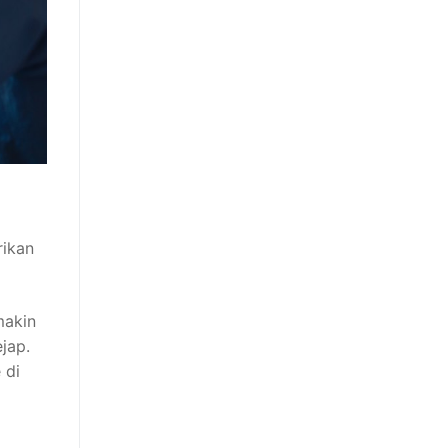
rikan
makin
jap.
 di