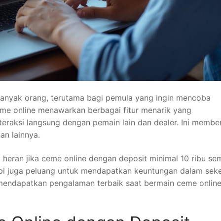
banyak orang, terutama bagi pemula yang ingin mencoba
ceme online menawarkan berbagai fitur menarik yang
eraksi langsung dengan pemain lain dan dealer. Ini membe
an lainnya.
 heran jika ceme online dengan deposit minimal 10 ribu se
tapi juga peluang untuk mendapatkan keuntungan dalam seke
 mendapatkan pengalaman terbaik saat bermain ceme online