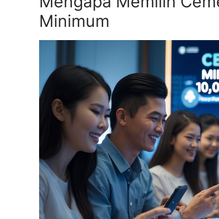
Mengapa Memilih Ceme
Minimum