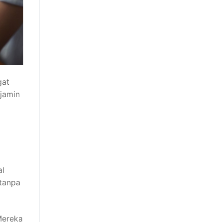
gat
njamin
al
 tanpa
Mereka