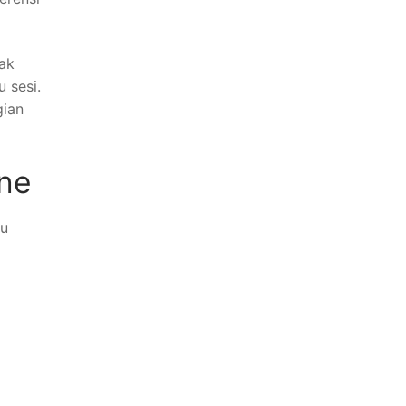
ak
 sesi.
gian
ine
lu