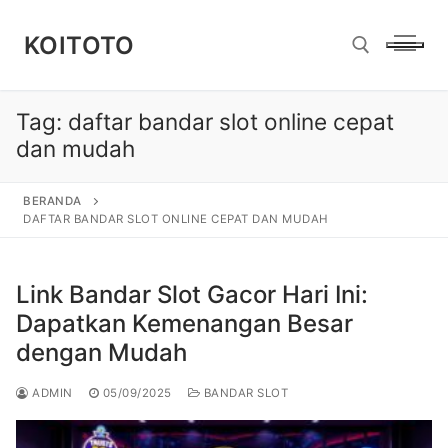
Skip
to
KOITOTO
content
Tag:
daftar bandar slot online cepat
Search for:
dan mudah
BERANDA
DAFTAR BANDAR SLOT ONLINE CEPAT DAN MUDAH
Link Bandar Slot Gacor Hari Ini:
Dapatkan Kemenangan Besar
dengan Mudah
ADMIN
05/09/2025
BANDAR SLOT