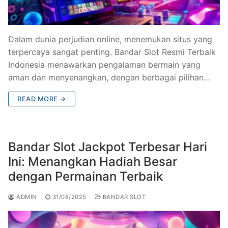
Dalam dunia perjudian online, menemukan situs yang
terpercaya sangat penting. Bandar Slot Resmi Terbaik
Indonesia menawarkan pengalaman bermain yang
aman dan menyenangkan, dengan berbagai pilihan…
READ MORE →
Bandar Slot Jackpot Terbesar Hari
Ini: Menangkan Hadiah Besar
dengan Permainan Terbaik
ADMIN
31/08/2025
BANDAR SLOT