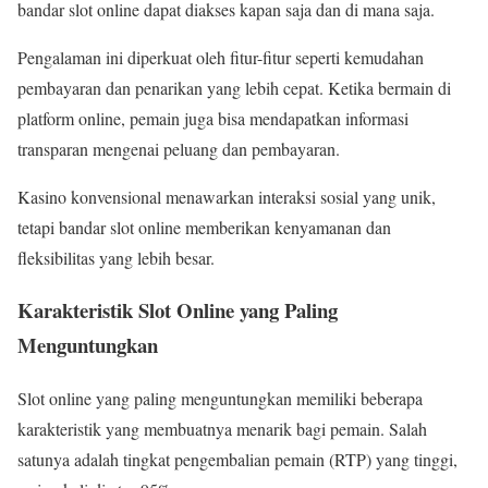
bandar slot online dapat diakses kapan saja dan di mana saja.
Pengalaman ini diperkuat oleh fitur-fitur seperti kemudahan
pembayaran dan penarikan yang lebih cepat. Ketika bermain di
platform online, pemain juga bisa mendapatkan informasi
transparan mengenai peluang dan pembayaran.
Kasino konvensional menawarkan interaksi sosial yang unik,
tetapi bandar slot online memberikan kenyamanan dan
fleksibilitas yang lebih besar.
Karakteristik Slot Online yang Paling
Menguntungkan
Slot online yang paling menguntungkan memiliki beberapa
karakteristik yang membuatnya menarik bagi pemain. Salah
satunya adalah tingkat pengembalian pemain (RTP) yang tinggi,