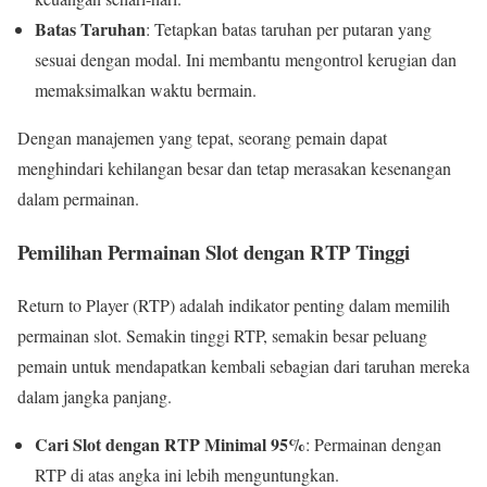
Batas Taruhan
: Tetapkan batas taruhan per putaran yang
sesuai dengan modal. Ini membantu mengontrol kerugian dan
memaksimalkan waktu bermain.
Dengan manajemen yang tepat, seorang pemain dapat
menghindari kehilangan besar dan tetap merasakan kesenangan
dalam permainan.
Pemilihan Permainan Slot dengan RTP Tinggi
Return to Player (RTP) adalah indikator penting dalam memilih
permainan slot. Semakin tinggi RTP, semakin besar peluang
pemain untuk mendapatkan kembali sebagian dari taruhan mereka
dalam jangka panjang.
Cari Slot dengan RTP Minimal 95%
: Permainan dengan
RTP di atas angka ini lebih menguntungkan.