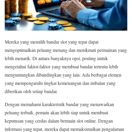
Mereka yang memilih bandar slot yang tepat dapat
mengoptimalkan peluang menang dan menikmati permainan yang
lebih menarik. Di antara banyaknya opsi, penting untuk
mengetahui faktor-faktor yang membuat bandar tertentu lebih
menguntungkan dibandingkan yang lain. Ada berbagai elemen
yang mempengaruhi tingkat kemenangan dan imbalan yang
diberikan oleh setiap bandar.
Dengan memahami karakteristik bandar yang menawarkan
peluang terbaik, pemain akan lebih siap untuk membuat
keputusan yang cerdas dalam bermain slot online. Dengan
informasi yang tepat, mereka dapat memaksimalkan pengalaman