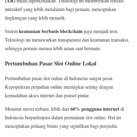
(AR)
mulai diperkenalkan. Teknologi ini memberikan sensasi
interaktif yang lebih mendalam bagi pemain, menciptakan
lingkungan yang lebih menarik.
keamanan berbasis blockchain
Sistem
juga menjadi tren.
Teknologi ini menawarkan transparansi dan keamanan transaksi,
sehingga pemain merasa lebih aman saat bermain.
Pertumbuhan Pasar Slot Online Lokal
Pertumbuhan pasar slot online di Indonesia sangat pesat.
Kepopuleran perjudian online meningkat seiring dengan
kemudahan akses internet dan ponsel pintar.
60% pengguna internet
Menurut survei terbaru, lebih dari
di
Indonesia berpartisipasi dalam permainan slot online. Hal ini
menciptakan peluang bisnis yang signifikan bagi penyedia.