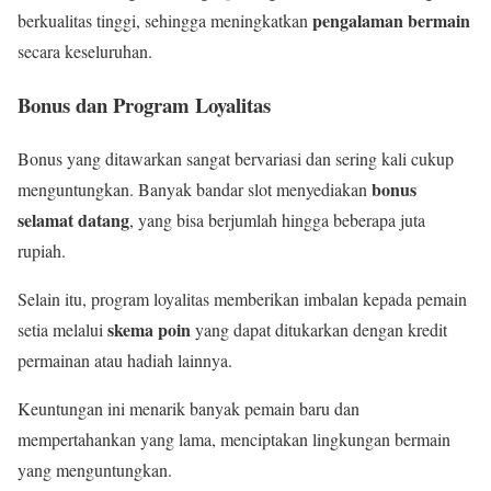
pengalaman bermain
berkualitas tinggi, sehingga meningkatkan
secara keseluruhan.
Bonus dan Program Loyalitas
Bonus yang ditawarkan sangat bervariasi dan sering kali cukup
bonus
menguntungkan. Banyak bandar slot menyediakan
selamat datang
, yang bisa berjumlah hingga beberapa juta
rupiah.
Selain itu, program loyalitas memberikan imbalan kepada pemain
skema poin
setia melalui
yang dapat ditukarkan dengan kredit
permainan atau hadiah lainnya.
Keuntungan ini menarik banyak pemain baru dan
mempertahankan yang lama, menciptakan lingkungan bermain
yang menguntungkan.