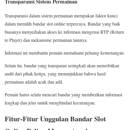
Transparansi Sistem Permainan
Transparansi dalam sistem permainan merupakan faktor kunci
dalam memilih bandar slot online terpercaya. Bandar yang baik
biasanya menyediakan akses ke informasi mengenai RTP (Return
to Player) dan mekanisme permainan lainnya.
Informasi ini membantu pemain memahami peluang kemenangan.
Selain itu, bandar yang transparan seringkali akan menerbitkan
audit dari pihak ketiga, yang menunjukkan bahwa hasil
permainan adalah acak dan adil.
Pemain harus selalu mencari bandar yang memberikan informasi
lengkap dan jelas untuk menghindari kecurangan.
Fitur-Fitur Unggulan Bandar Slot