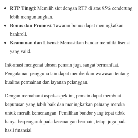
RTP Tinggi
: Memilih slot dengan RTP di atas 95% cenderung
lebih menguntungkan.
Bonus dan Promosi
: Tawaran bonus dapat meningkatkan
bankroll.
Keamanan dan Lisensi
: Memastikan bandar memiliki lisensi
yang valid.
Informasi mengenai ulasan pemain juga sangat bermanfaat.
Pengalaman pengguna lain dapat memberikan wawasan tentang
kualitas permainan dan layanan pelanggan.
Dengan memahami aspek-aspek ini, pemain dapat membuat
keputusan yang lebih baik dan meningkatkan peluang mereka
untuk meraih kemenangan. Pemilihan bandar yang tepat tidak
hanya berpengaruh pada kesenangan bermain, tetapi juga pada
hasil finansial.