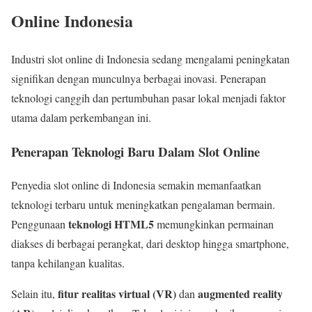
Online Indonesia
Industri slot online di Indonesia sedang mengalami peningkatan
signifikan dengan munculnya berbagai inovasi. Penerapan
teknologi canggih dan pertumbuhan pasar lokal menjadi faktor
utama dalam perkembangan ini.
Penerapan Teknologi Baru Dalam Slot Online
Penyedia slot online di Indonesia semakin memanfaatkan
teknologi terbaru untuk meningkatkan pengalaman bermain.
teknologi HTML5
Penggunaan
memungkinkan permainan
diakses di berbagai perangkat, dari desktop hingga smartphone,
tanpa kehilangan kualitas.
fitur realitas virtual (VR)
augmented reality
Selain itu,
dan