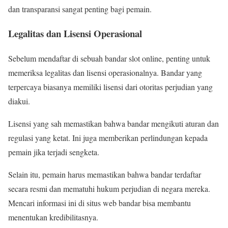
dan transparansi sangat penting bagi pemain.
Legalitas dan Lisensi Operasional
Sebelum mendaftar di sebuah bandar slot online, penting untuk
memeriksa legalitas dan lisensi operasionalnya. Bandar yang
terpercaya biasanya memiliki lisensi dari otoritas perjudian yang
diakui.
Lisensi yang sah memastikan bahwa bandar mengikuti aturan dan
regulasi yang ketat. Ini juga memberikan perlindungan kepada
pemain jika terjadi sengketa.
Selain itu, pemain harus memastikan bahwa bandar terdaftar
secara resmi dan mematuhi hukum perjudian di negara mereka.
Mencari informasi ini di situs web bandar bisa membantu
menentukan kredibilitasnya.