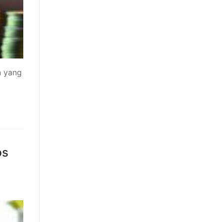
n yang
ps