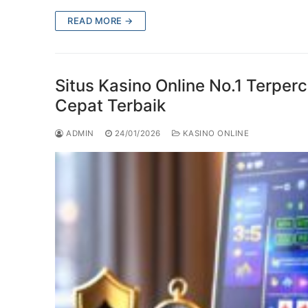
READ MORE →
Situs Kasino Online No.1 Terpe
Cepat Terbaik
ADMIN
24/01/2026
KASINO ONLINE