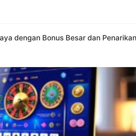
rcaya dengan Bonus Besar dan Penarika