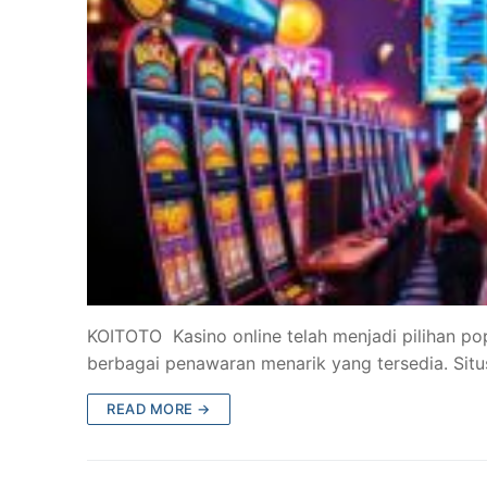
KOITOTO Kasino online telah menjadi pilihan po
berbagai penawaran menarik yang tersedia. Situs
READ MORE →