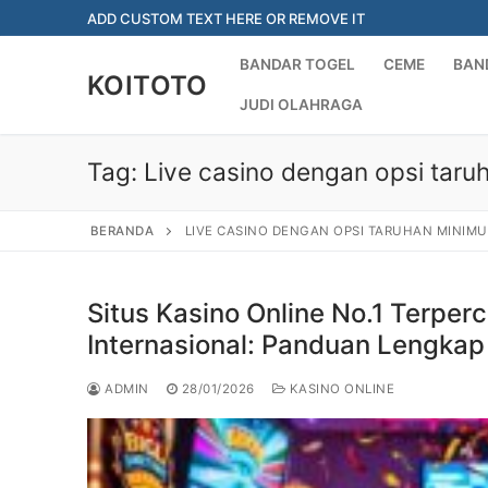
Skip
ADD CUSTOM TEXT HERE OR REMOVE IT
to
content
BANDAR TOGEL
CEME
BAN
KOITOTO
JUDI OLAHRAGA
Tag:
Live casino dengan opsi tar
BERANDA
LIVE CASINO DENGAN OPSI TARUHAN MINIM
Situs Kasino Online No.1 Terper
Internasional: Panduan Lengkap
ADMIN
28/01/2026
KASINO ONLINE