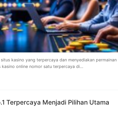
 situs kasino yang terpercaya dan menyediakan permainan
s kasino online nomor satu terpercaya di…
.1 Terpercaya Menjadi Pilihan Utama