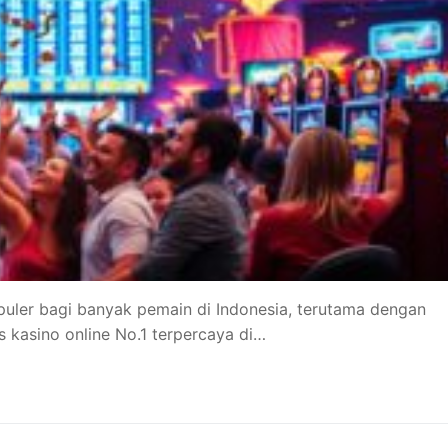
puler bagi banyak pemain di Indonesia, terutama dengan
 kasino online No.1 terpercaya di…