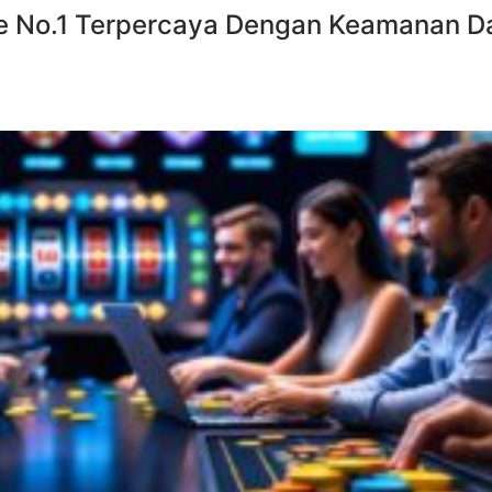
ne No.1 Terpercaya Dengan Keamanan D