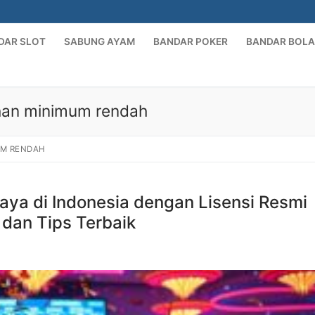
DAR SLOT
SABUNG AYAM
BANDAR POKER
BANDAR BOLA
uhan minimum rendah
Search for:
UM RENDAH
caya di Indonesia dengan Lisensi Resmi
 dan Tips Terbaik