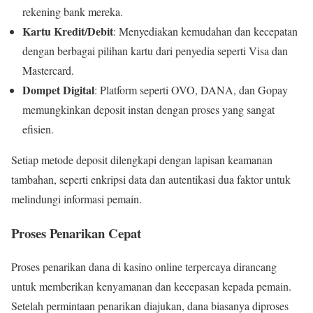
rekening bank mereka.
Kartu Kredit/Debit
: Menyediakan kemudahan dan kecepatan
dengan berbagai pilihan kartu dari penyedia seperti Visa dan
Mastercard.
Dompet Digital
: Platform seperti OVO, DANA, dan Gopay
memungkinkan deposit instan dengan proses yang sangat
efisien.
Setiap metode deposit dilengkapi dengan lapisan keamanan
tambahan, seperti enkripsi data dan autentikasi dua faktor untuk
melindungi informasi pemain.
Proses Penarikan Cepat
Proses penarikan dana di kasino online terpercaya dirancang
untuk memberikan kenyamanan dan kecepasan kepada pemain.
Setelah permintaan penarikan diajukan, dana biasanya diproses