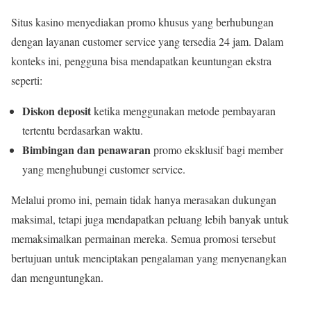
Situs kasino menyediakan promo khusus yang berhubungan
dengan layanan customer service yang tersedia 24 jam. Dalam
konteks ini, pengguna bisa mendapatkan keuntungan ekstra
seperti:
Diskon deposit
ketika menggunakan metode pembayaran
tertentu berdasarkan waktu.
Bimbingan dan penawaran
promo eksklusif bagi member
yang menghubungi customer service.
Melalui promo ini, pemain tidak hanya merasakan dukungan
maksimal, tetapi juga mendapatkan peluang lebih banyak untuk
memaksimalkan permainan mereka. Semua promosi tersebut
bertujuan untuk menciptakan pengalaman yang menyenangkan
dan menguntungkan.