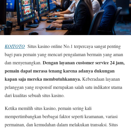
KOITOTO
Situs kasino online No.1 terpercaya sangat penting
bagi para pemain yang mencari pengalaman bermain yang aman
Dengan layanan customer service 24 jam,
dan menyenangkan.
pemain dapat merasa tenang karena adanya dukungan
kapan saja mereka membutuhkannya.
Keberadaan layanan
pelanggan yang responsif merupakan salah satu indikator utama
dari kualitas sebuah situs kasino.
Ketika memilih situs kasino, pemain sering kali
mempertimbangkan berbagai faktor seperti keamanan, variasi
permainan, dan kemudahan dalam melakukan transaksi. Situs