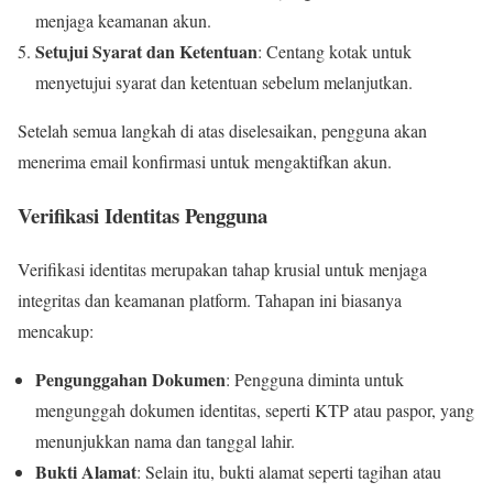
menjaga keamanan akun.
Setujui Syarat dan Ketentuan
: Centang kotak untuk
menyetujui syarat dan ketentuan sebelum melanjutkan.
Setelah semua langkah di atas diselesaikan, pengguna akan
menerima email konfirmasi untuk mengaktifkan akun.
Verifikasi Identitas Pengguna
Verifikasi identitas merupakan tahap krusial untuk menjaga
integritas dan keamanan platform. Tahapan ini biasanya
mencakup:
Pengunggahan Dokumen
: Pengguna diminta untuk
mengunggah dokumen identitas, seperti KTP atau paspor, yang
menunjukkan nama dan tanggal lahir.
Bukti Alamat
: Selain itu, bukti alamat seperti tagihan atau