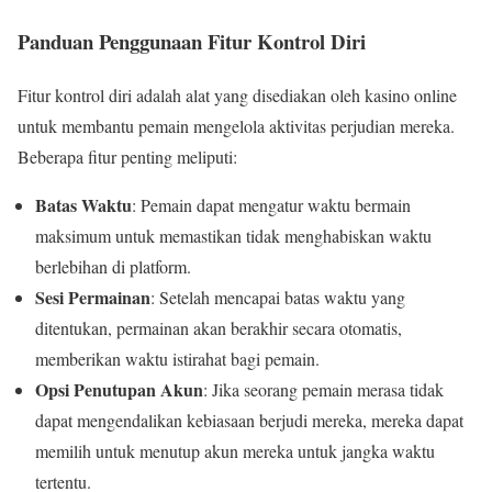
Panduan Penggunaan Fitur Kontrol Diri
Fitur kontrol diri adalah alat yang disediakan oleh kasino online
untuk membantu pemain mengelola aktivitas perjudian mereka.
Beberapa fitur penting meliputi:
Batas Waktu
: Pemain dapat mengatur waktu bermain
maksimum untuk memastikan tidak menghabiskan waktu
berlebihan di platform.
Sesi Permainan
: Setelah mencapai batas waktu yang
ditentukan, permainan akan berakhir secara otomatis,
memberikan waktu istirahat bagi pemain.
Opsi Penutupan Akun
: Jika seorang pemain merasa tidak
dapat mengendalikan kebiasaan berjudi mereka, mereka dapat
memilih untuk menutup akun mereka untuk jangka waktu
tertentu.