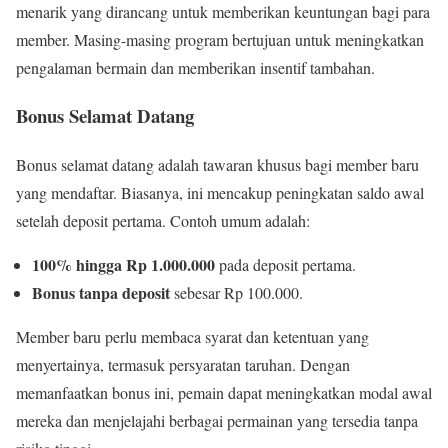
menarik yang dirancang untuk memberikan keuntungan bagi para
member. Masing-masing program bertujuan untuk meningkatkan
pengalaman bermain dan memberikan insentif tambahan.
Bonus Selamat Datang
Bonus selamat datang adalah tawaran khusus bagi member baru
yang mendaftar. Biasanya, ini mencakup peningkatan saldo awal
setelah deposit pertama. Contoh umum adalah:
100% hingga Rp 1.000.000
pada deposit pertama.
Bonus tanpa deposit
sebesar Rp 100.000.
Member baru perlu membaca syarat dan ketentuan yang
menyertainya, termasuk persyaratan taruhan. Dengan
memanfaatkan bonus ini, pemain dapat meningkatkan modal awal
mereka dan menjelajahi berbagai permainan yang tersedia tanpa