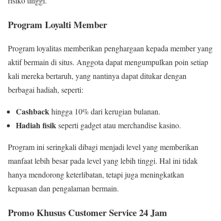
risiko tinggi.
Program Loyalti Member
Program loyalitas memberikan penghargaan kepada member yang
aktif bermain di situs. Anggota dapat mengumpulkan poin setiap
kali mereka bertaruh, yang nantinya dapat ditukar dengan
berbagai hadiah, seperti:
Cashback
hingga 10% dari kerugian bulanan.
Hadiah fisik
seperti gadget atau merchandise kasino.
Program ini seringkali dibagi menjadi level yang memberikan
manfaat lebih besar pada level yang lebih tinggi. Hal ini tidak
hanya mendorong keterlibatan, tetapi juga meningkatkan
kepuasan dan pengalaman bermain.
Promo Khusus Customer Service 24 Jam