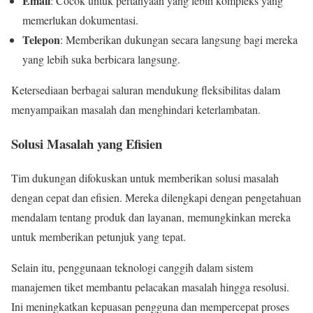
Email
: Cocok untuk pertanyaan yang lebih kompleks yang
memerlukan dokumentasi.
Telepon
: Memberikan dukungan secara langsung bagi mereka
yang lebih suka berbicara langsung.
Ketersediaan berbagai saluran mendukung fleksibilitas dalam
menyampaikan masalah dan menghindari keterlambatan.
Solusi Masalah yang Efisien
Tim dukungan difokuskan untuk memberikan solusi masalah
dengan cepat dan efisien. Mereka dilengkapi dengan pengetahuan
mendalam tentang produk dan layanan, memungkinkan mereka
untuk memberikan petunjuk yang tepat.
Selain itu, penggunaan teknologi canggih dalam sistem
manajemen tiket membantu pelacakan masalah hingga resolusi.
Ini meningkatkan kepuasan pengguna dan mempercepat proses