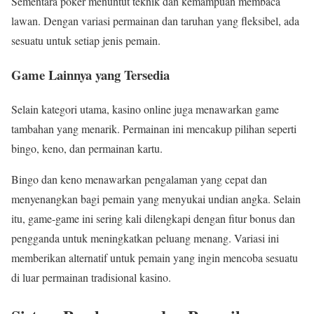
Sementara poker menuntut teknik dan kemampuan membaca
lawan. Dengan variasi permainan dan taruhan yang fleksibel, ada
sesuatu untuk setiap jenis pemain.
Game Lainnya yang Tersedia
Selain kategori utama, kasino online juga menawarkan game
tambahan yang menarik. Permainan ini mencakup pilihan seperti
bingo, keno, dan permainan kartu.
Bingo dan keno menawarkan pengalaman yang cepat dan
menyenangkan bagi pemain yang menyukai undian angka. Selain
itu, game-game ini sering kali dilengkapi dengan fitur bonus dan
pengganda untuk meningkatkan peluang menang. Variasi ini
memberikan alternatif untuk pemain yang ingin mencoba sesuatu
di luar permainan tradisional kasino.