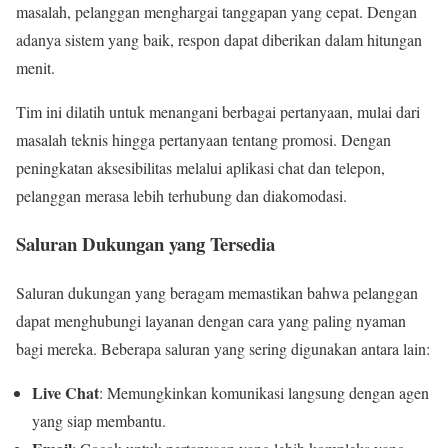
masalah, pelanggan menghargai tanggapan yang cepat. Dengan
adanya sistem yang baik, respon dapat diberikan dalam hitungan
menit.
Tim ini dilatih untuk menangani berbagai pertanyaan, mulai dari
masalah teknis hingga pertanyaan tentang promosi. Dengan
peningkatan aksesibilitas melalui aplikasi chat dan telepon,
pelanggan merasa lebih terhubung dan diakomodasi.
Saluran Dukungan yang Tersedia
Saluran dukungan yang beragam memastikan bahwa pelanggan
dapat menghubungi layanan dengan cara yang paling nyaman
bagi mereka. Beberapa saluran yang sering digunakan antara lain:
Live Chat
: Memungkinkan komunikasi langsung dengan agen
yang siap membantu.