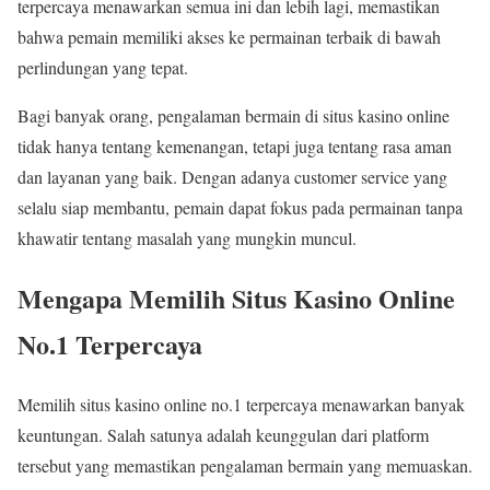
terpercaya menawarkan semua ini dan lebih lagi, memastikan
bahwa pemain memiliki akses ke permainan terbaik di bawah
perlindungan yang tepat.
Bagi banyak orang, pengalaman bermain di situs kasino online
tidak hanya tentang kemenangan, tetapi juga tentang rasa aman
dan layanan yang baik. Dengan adanya customer service yang
selalu siap membantu, pemain dapat fokus pada permainan tanpa
khawatir tentang masalah yang mungkin muncul.
Mengapa Memilih Situs Kasino Online
No.1 Terpercaya
Memilih situs kasino online no.1 terpercaya menawarkan banyak
keuntungan. Salah satunya adalah keunggulan dari platform
tersebut yang memastikan pengalaman bermain yang memuaskan.