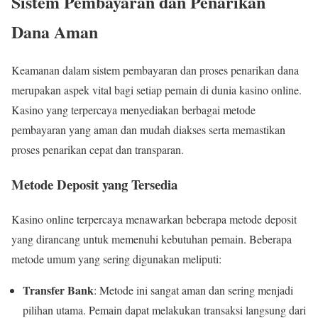
Sistem Pembayaran dan Penarikan
Dana Aman
Keamanan dalam sistem pembayaran dan proses penarikan dana
merupakan aspek vital bagi setiap pemain di dunia kasino online.
Kasino yang terpercaya menyediakan berbagai metode
pembayaran yang aman dan mudah diakses serta memastikan
proses penarikan cepat dan transparan.
Metode Deposit yang Tersedia
Kasino online terpercaya menawarkan beberapa metode deposit
yang dirancang untuk memenuhi kebutuhan pemain. Beberapa
metode umum yang sering digunakan meliputi:
Transfer Bank
: Metode ini sangat aman dan sering menjadi
pilihan utama. Pemain dapat melakukan transaksi langsung dari