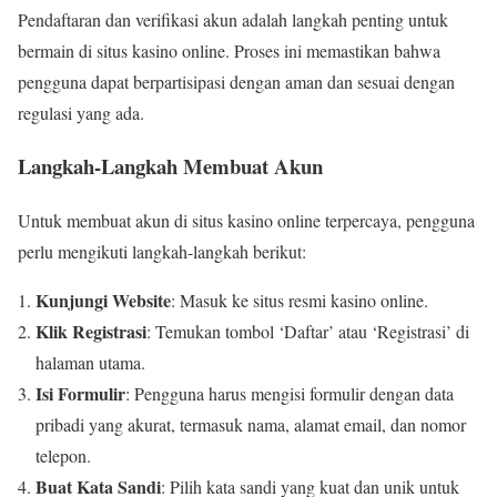
Pendaftaran dan verifikasi akun adalah langkah penting untuk
bermain di situs kasino online. Proses ini memastikan bahwa
pengguna dapat berpartisipasi dengan aman dan sesuai dengan
regulasi yang ada.
Langkah-Langkah Membuat Akun
Untuk membuat akun di situs kasino online terpercaya, pengguna
perlu mengikuti langkah-langkah berikut:
Kunjungi Website
: Masuk ke situs resmi kasino online.
Klik Registrasi
: Temukan tombol ‘Daftar’ atau ‘Registrasi’ di
halaman utama.
Isi Formulir
: Pengguna harus mengisi formulir dengan data
pribadi yang akurat, termasuk nama, alamat email, dan nomor
telepon.
Buat Kata Sandi
: Pilih kata sandi yang kuat dan unik untuk