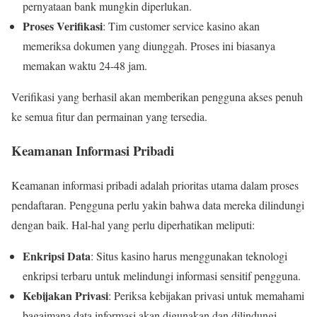
pernyataan bank mungkin diperlukan.
Proses Verifikasi
: Tim customer service kasino akan
memeriksa dokumen yang diunggah. Proses ini biasanya
memakan waktu 24-48 jam.
Verifikasi yang berhasil akan memberikan pengguna akses penuh
ke semua fitur dan permainan yang tersedia.
Keamanan Informasi Pribadi
Keamanan informasi pribadi adalah prioritas utama dalam proses
pendaftaran. Pengguna perlu yakin bahwa data mereka dilindungi
dengan baik. Hal-hal yang perlu diperhatikan meliputi:
Enkripsi Data
: Situs kasino harus menggunakan teknologi
enkripsi terbaru untuk melindungi informasi sensitif pengguna.
Kebijakan Privasi
: Periksa kebijakan privasi untuk memahami
bagaimana data informasi akan digunakan dan dilindungi.