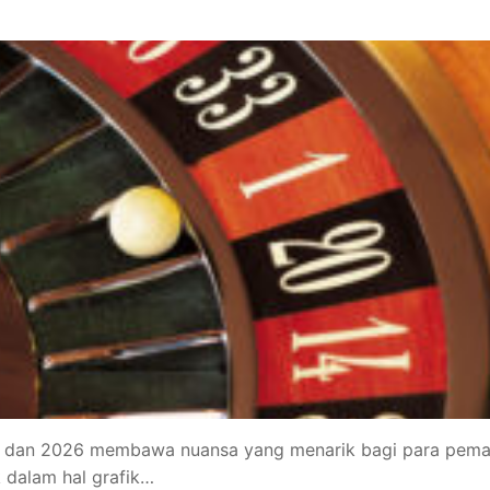
5 dan 2026 membawa nuansa yang menarik bagi para pema
 dalam hal grafik…