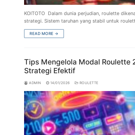
KOITOTO Dalam dunia perjudian, roulette dikena
strategi. Sistem taruhan yang stabil untuk roul
READ MORE →
Tips Mengelola Modal Roulette
Strategi Efektif
ADMIN
14/01/2026
ROULETTE