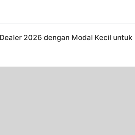
Dealer 2026 dengan Modal Kecil untuk