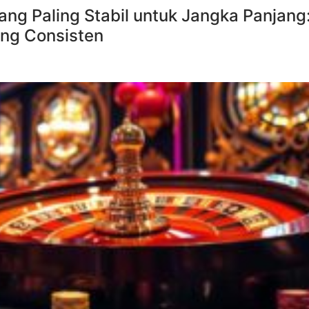
ng Paling Stabil untuk Jangka Panjang
ang Consisten