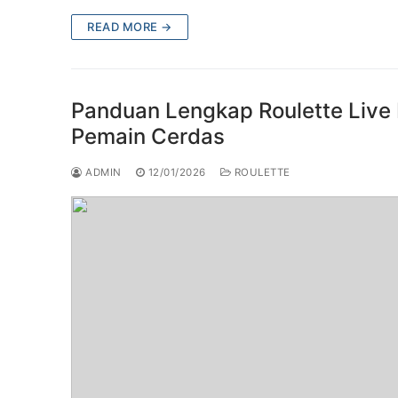
READ MORE →
Panduan Lengkap Roulette Live 
Pemain Cerdas
ADMIN
12/01/2026
ROULETTE