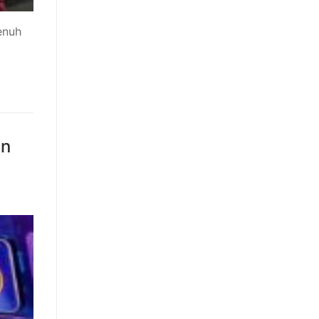
enuh
an