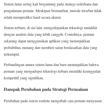
Sistem lama sering kali bergantung pada strategi sederhana dan
pengalaman pemain. Meskipun bermanfaat, metode tersebut tidak
selalu memprediksi hasil secara akurat.
Sistem terbaru, di sisi lain, mengedepankan teknologi mutakhir
dengan analisis data yang lebih canggih. Contohnya, pemain
sekarang dapat menggunakan aplikasi yang menunjukkan
probabilitas menang dan memberi saran berdasarkan data yang
terkumpul.
Perbandingan antara sistem lama dan baru menunjukkan bahwa
pemain yang mengadopsi teknologi terbaru memiliki keunggulan
kompetitif yang signifikan.
Dampak Perubahan pada Strategi Permainan
Perubahan pada sistem roulette mengubah cara pemain menyusun