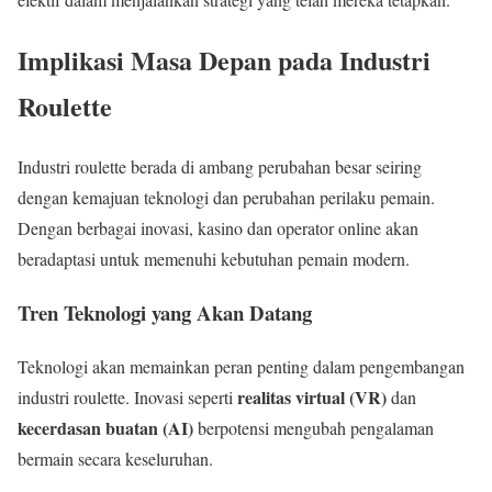
Implikasi Masa Depan pada Industri
Roulette
Industri roulette berada di ambang perubahan besar seiring
dengan kemajuan teknologi dan perubahan perilaku pemain.
Dengan berbagai inovasi, kasino dan operator online akan
beradaptasi untuk memenuhi kebutuhan pemain modern.
Tren Teknologi yang Akan Datang
Teknologi akan memainkan peran penting dalam pengembangan
realitas virtual (VR)
industri roulette. Inovasi seperti
dan
kecerdasan buatan (AI)
berpotensi mengubah pengalaman
bermain secara keseluruhan.