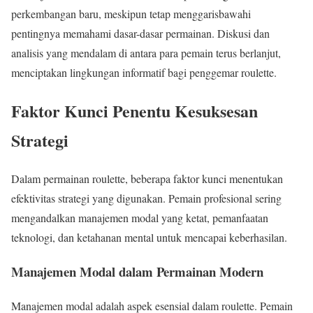
perkembangan baru, meskipun tetap menggarisbawahi
pentingnya memahami dasar-dasar permainan. Diskusi dan
analisis yang mendalam di antara para pemain terus berlanjut,
menciptakan lingkungan informatif bagi penggemar roulette.
Faktor Kunci Penentu Kesuksesan
Strategi
Dalam permainan roulette, beberapa faktor kunci menentukan
efektivitas strategi yang digunakan. Pemain profesional sering
mengandalkan manajemen modal yang ketat, pemanfaatan
teknologi, dan ketahanan mental untuk mencapai keberhasilan.
Manajemen Modal dalam Permainan Modern
Manajemen modal adalah aspek esensial dalam roulette. Pemain