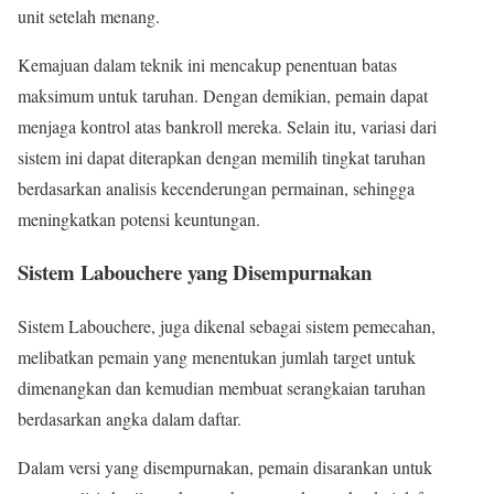
unit setelah menang.
Kemajuan dalam teknik ini mencakup penentuan batas
maksimum untuk taruhan. Dengan demikian, pemain dapat
menjaga kontrol atas bankroll mereka. Selain itu, variasi dari
sistem ini dapat diterapkan dengan memilih tingkat taruhan
berdasarkan analisis kecenderungan permainan, sehingga
meningkatkan potensi keuntungan.
Sistem Labouchere yang Disempurnakan
Sistem Labouchere, juga dikenal sebagai sistem pemecahan,
melibatkan pemain yang menentukan jumlah target untuk
dimenangkan dan kemudian membuat serangkaian taruhan
berdasarkan angka dalam daftar.
Dalam versi yang disempurnakan, pemain disarankan untuk