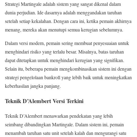
Strategi Martingale adalah sistem yang sangat dikenal dalam
dunia perjudian. Ide dasarnya adalah menggandakan taruhan
setelah setiap kekalahan. Dengan cara ini, ketika pemain akhirnya
menang, mereka akan menutupi semua kerugian sebelumnya.
Dalam versi modern, pemain sering membuat penyesuaian untuk
menghindari risiko yang terlalu besar. Misalnya, batas taruhan
dapat ditetapkan untuk menghindari kerugian yang signifikan.
Selain itu, beberapa pemain mengkombinasikan sistem ini dengan
strategi pengelolaan bankroll yang lebih baik untuk meningkatkan
keberhasilan jangka panjang.
Teknik D’Alembert Versi Terkini
Teknik D’Alembert menawarkan pendekatan yang lebih
seimbang dibandingkan Martingale. Dalam sistem ini, pemain
menambah taruhan satu unit setelah kalah dan mengurangi satu