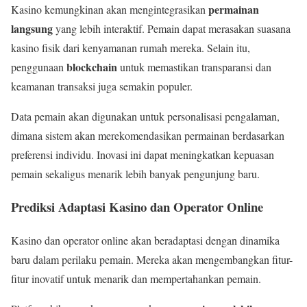
permainan
Kasino kemungkinan akan mengintegrasikan
langsung
yang lebih interaktif. Pemain dapat merasakan suasana
kasino fisik dari kenyamanan rumah mereka. Selain itu,
blockchain
penggunaan
untuk memastikan transparansi dan
keamanan transaksi juga semakin populer.
Data pemain akan digunakan untuk personalisasi pengalaman,
dimana sistem akan merekomendasikan permainan berdasarkan
preferensi individu. Inovasi ini dapat meningkatkan kepuasan
pemain sekaligus menarik lebih banyak pengunjung baru.
Prediksi Adaptasi Kasino dan Operator Online
Kasino dan operator online akan beradaptasi dengan dinamika
baru dalam perilaku pemain. Mereka akan mengembangkan fitur-
fitur inovatif untuk menarik dan mempertahankan pemain.