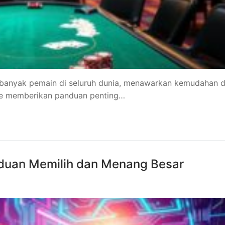
gi banyak pemain di seluruh dunia, menawarkan kemudahan 
line memberikan panduan penting…
nduan Memilih dan Menang Besar