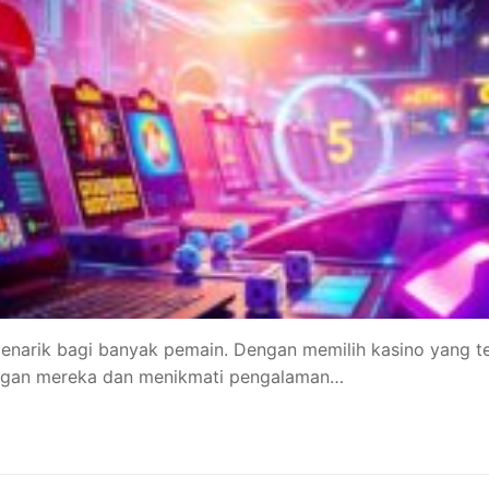
 menarik bagi banyak pemain. Dengan memilih kasino yang t
gan mereka dan menikmati pengalaman…