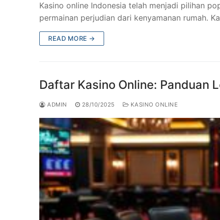
Kasino online Indonesia telah menjadi pilihan p
permainan perjudian dari kenyamanan rumah. K
READ MORE →
Daftar Kasino Online: Panduan 
ADMIN
28/10/2025
KASINO ONLINE