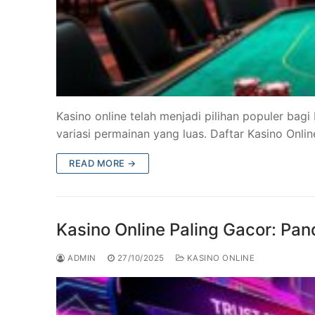
Kasino online telah menjadi pilihan populer ba
variasi permainan yang luas. Daftar Kasino On
READ MORE →
Kasino Online Paling Gacor: Pa
ADMIN
27/10/2025
KASINO ONLINE