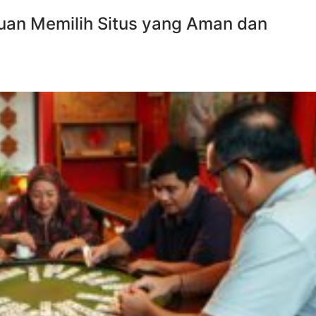
uan Memilih Situs yang Aman dan