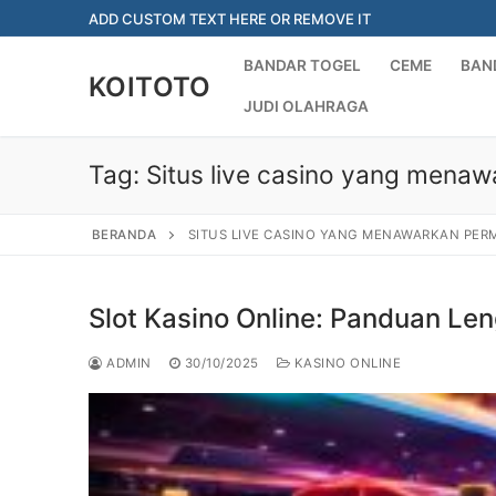
Skip
ADD CUSTOM TEXT HERE OR REMOVE IT
to
content
BANDAR TOGEL
CEME
BAN
KOITOTO
JUDI OLAHRAGA
Tag:
Situs live casino yang menaw
BERANDA
SITUS LIVE CASINO YANG MENAWARKAN PER
Slot Kasino Online: Panduan Le
ADMIN
30/10/2025
KASINO ONLINE