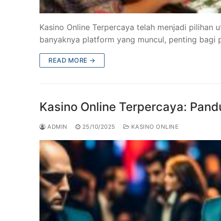
Kasino Online Terpercaya telah menjadi pilihan
banyaknya platform yang muncul, penting bagi
READ MORE →
Kasino Online Terpercaya: Pand
ADMIN
25/10/2025
KASINO ONLINE