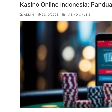
Kasino Online Indonesia: Pandu
ADMIN
29/10/2025
KASINO ONLINE