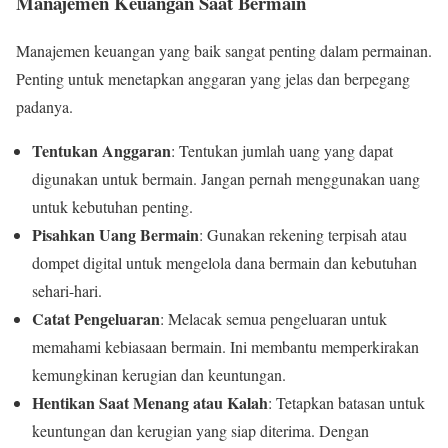
Manajemen Keuangan Saat Bermain
Manajemen keuangan yang baik sangat penting dalam permainan.
Penting untuk menetapkan anggaran yang jelas dan berpegang
padanya.
Tentukan Anggaran
: Tentukan jumlah uang yang dapat
digunakan untuk bermain. Jangan pernah menggunakan uang
untuk kebutuhan penting.
Pisahkan Uang Bermain
: Gunakan rekening terpisah atau
dompet digital untuk mengelola dana bermain dan kebutuhan
sehari-hari.
Catat Pengeluaran
: Melacak semua pengeluaran untuk
memahami kebiasaan bermain. Ini membantu memperkirakan
kemungkinan kerugian dan keuntungan.
Hentikan Saat Menang atau Kalah
: Tetapkan batasan untuk
keuntungan dan kerugian yang siap diterima. Dengan