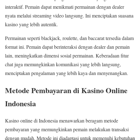
interaktif. Pemain dapat menikmati permainan dengan dealer
nyata melalui streaming video langsung. Ini menciptakan suasana
kasino yang lebih autentik.
Permainan seperti blackjack, roulette, dan baccarat tersedia dalam
format ini. Pemain dapat berinteraksi dengan dealer dan pemain
lain, meningkatkan dimensi sosial permainan. Keberadaan fitur
chat juga memungkinkan komunikasi yang lebih langsung,
menciptakan pengalaman yang lebih kaya dan menyenangkan.
Metode Pembayaran di Kasino Online
Indonesia
Kasino online di Indonesia menawarkan beragam metode
pembayaran yang memungkinkan pemain melakukan transaksi
dengan mudah. Metode ini diadaptasi untuk memenuhi kebutuhan