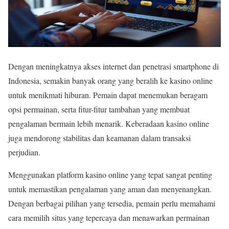
Dengan meningkatnya akses internet dan penetrasi smartphone di
Indonesia, semakin banyak orang yang beralih ke kasino online
untuk menikmati hiburan. Pemain dapat menemukan beragam
opsi permainan, serta fitur-fitur tambahan yang membuat
pengalaman bermain lebih menarik. Keberadaan kasino online
juga mendorong stabilitas dan keamanan dalam transaksi
perjudian.
Menggunakan platform kasino online yang tepat sangat penting
untuk memastikan pengalaman yang aman dan menyenangkan.
Dengan berbagai pilihan yang tersedia, pemain perlu memahami
cara memilih situs yang tepercaya dan menawarkan permainan