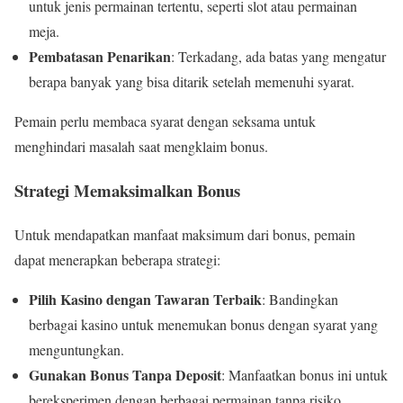
untuk jenis permainan tertentu, seperti slot atau permainan
meja.
Pembatasan Penarikan
: Terkadang, ada batas yang mengatur
berapa banyak yang bisa ditarik setelah memenuhi syarat.
Pemain perlu membaca syarat dengan seksama untuk
menghindari masalah saat mengklaim bonus.
Strategi Memaksimalkan Bonus
Untuk mendapatkan manfaat maksimum dari bonus, pemain
dapat menerapkan beberapa strategi:
Pilih Kasino dengan Tawaran Terbaik
: Bandingkan
berbagai kasino untuk menemukan bonus dengan syarat yang
menguntungkan.
Gunakan Bonus Tanpa Deposit
: Manfaatkan bonus ini untuk
bereksperimen dengan berbagai permainan tanpa risiko.