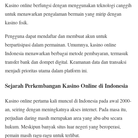
Kasino online berfungsi dengan menggunakan teknologi canggih
untuk menawarkan pengalaman bermain yang mirip dengan
kasino fisik.
Pengguna dapat mendaftar dan membuat akun untuk
berpartisipasi dalam permainan. Umumnya, kasino online
Indonesia menawarkan berbagai metode pembayaran, termasuk
transfer bank dan dompet digital. Keamanan data dan transaksi
menjadi prioritas utama dalam platform ini.
Sejarah Perkembangan Kasino Online di Indonesia
Kasino online pertama kali muncul di Indonesia pada awal 2000-
an, seiring dengan meningkatnya akses internet. Pada masa itu,
perjudian daring masih merupakan area yang abu-abu secara
hukum. Meskipun banyak situs luar negeri yang beroperasi,
pemain masih ragu-ragu untuk terlibat.