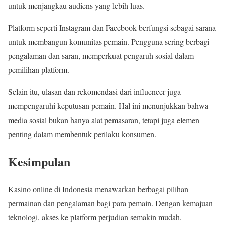
untuk menjangkau audiens yang lebih luas.
Platform seperti Instagram dan Facebook berfungsi sebagai sarana
untuk membangun komunitas pemain. Pengguna sering berbagi
pengalaman dan saran, memperkuat pengaruh sosial dalam
pemilihan platform.
Selain itu, ulasan dan rekomendasi dari influencer juga
mempengaruhi keputusan pemain. Hal ini menunjukkan bahwa
media sosial bukan hanya alat pemasaran, tetapi juga elemen
penting dalam membentuk perilaku konsumen.
Kesimpulan
Kasino online di Indonesia menawarkan berbagai pilihan
permainan dan pengalaman bagi para pemain. Dengan kemajuan
teknologi, akses ke platform perjudian semakin mudah.