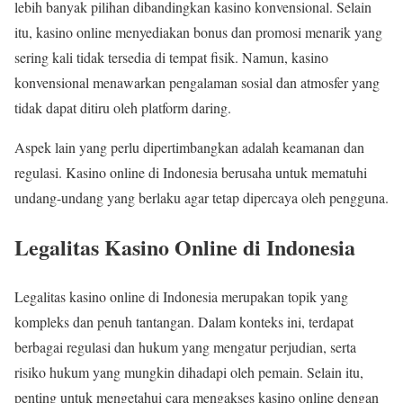
lebih banyak pilihan dibandingkan kasino konvensional. Selain
itu, kasino online menyediakan bonus dan promosi menarik yang
sering kali tidak tersedia di tempat fisik. Namun, kasino
konvensional menawarkan pengalaman sosial dan atmosfer yang
tidak dapat ditiru oleh platform daring.
Aspek lain yang perlu dipertimbangkan adalah keamanan dan
regulasi. Kasino online di Indonesia berusaha untuk mematuhi
undang-undang yang berlaku agar tetap dipercaya oleh pengguna.
Legalitas Kasino Online di Indonesia
Legalitas kasino online di Indonesia merupakan topik yang
kompleks dan penuh tantangan. Dalam konteks ini, terdapat
berbagai regulasi dan hukum yang mengatur perjudian, serta
risiko hukum yang mungkin dihadapi oleh pemain. Selain itu,
penting untuk mengetahui cara mengakses kasino online dengan