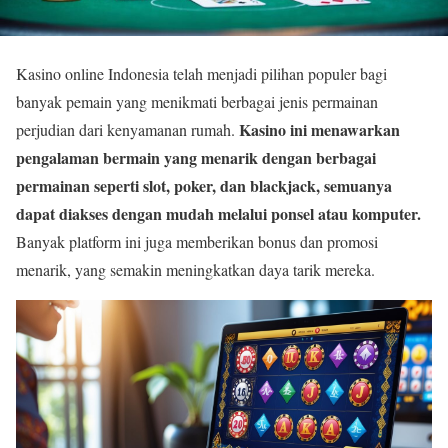
Kasino online Indonesia telah menjadi pilihan populer bagi
banyak pemain yang menikmati berbagai jenis permainan
Kasino ini menawarkan
perjudian dari kenyamanan rumah.
pengalaman bermain yang menarik dengan berbagai
permainan seperti slot, poker, dan blackjack, semuanya
dapat diakses dengan mudah melalui ponsel atau komputer.
Banyak platform ini juga memberikan bonus dan promosi
menarik, yang semakin meningkatkan daya tarik mereka.