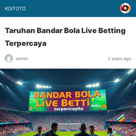
KOITOTO
Taruhan Bandar Bola Live Betting
Terpercaya
admin
2 years ago