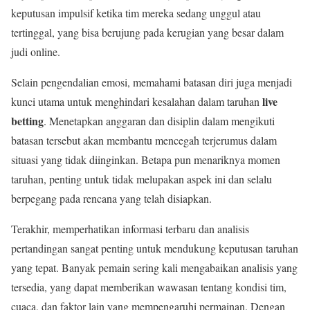
keputusan impulsif ketika tim mereka sedang unggul atau
tertinggal, yang bisa berujung pada kerugian yang besar dalam
judi online.
Selain pengendalian emosi, memahami batasan diri juga menjadi
live
kunci utama untuk menghindari kesalahan dalam taruhan
betting
. Menetapkan anggaran dan disiplin dalam mengikuti
batasan tersebut akan membantu mencegah terjerumus dalam
situasi yang tidak diinginkan. Betapa pun menariknya momen
taruhan, penting untuk tidak melupakan aspek ini dan selalu
berpegang pada rencana yang telah disiapkan.
Terakhir, memperhatikan informasi terbaru dan analisis
pertandingan sangat penting untuk mendukung keputusan taruhan
yang tepat. Banyak pemain sering kali mengabaikan analisis yang
tersedia, yang dapat memberikan wawasan tentang kondisi tim,
cuaca, dan faktor lain yang mempengaruhi permainan. Dengan