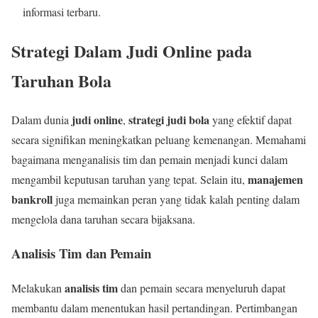
informasi terbaru.
Strategi Dalam Judi Online pada
Taruhan Bola
judi online
strategi judi bola
Dalam dunia
,
yang efektif dapat
secara signifikan meningkatkan peluang kemenangan. Memahami
bagaimana menganalisis tim dan pemain menjadi kunci dalam
manajemen
mengambil keputusan taruhan yang tepat. Selain itu,
bankroll
juga memainkan peran yang tidak kalah penting dalam
mengelola dana taruhan secara bijaksana.
Analisis Tim dan Pemain
analisis tim
Melakukan
dan pemain secara menyeluruh dapat
membantu dalam menentukan hasil pertandingan. Pertimbangan