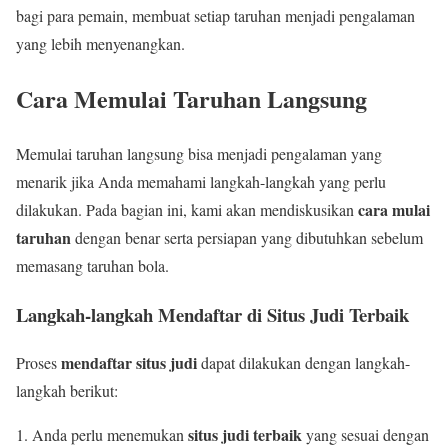
bagi para pemain, membuat setiap taruhan menjadi pengalaman
yang lebih menyenangkan.
Cara Memulai Taruhan Langsung
Memulai taruhan langsung bisa menjadi pengalaman yang
menarik jika Anda memahami langkah-langkah yang perlu
cara mulai
dilakukan. Pada bagian ini, kami akan mendiskusikan
taruhan
dengan benar serta persiapan yang dibutuhkan sebelum
memasang taruhan bola.
Langkah-langkah Mendaftar di Situs Judi Terbaik
mendaftar situs judi
Proses
dapat dilakukan dengan langkah-
langkah berikut:
situs judi terbaik
Anda perlu menemukan
yang sesuai dengan