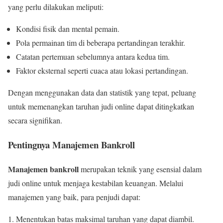
yang perlu dilakukan meliputi:
Kondisi fisik dan mental pemain.
Pola permainan tim di beberapa pertandingan terakhir.
Catatan pertemuan sebelumnya antara kedua tim.
Faktor eksternal seperti cuaca atau lokasi pertandingan.
Dengan menggunakan data dan statistik yang tepat, peluang
untuk memenangkan taruhan judi online dapat ditingkatkan
secara signifikan.
Pentingnya Manajemen Bankroll
Manajemen bankroll
merupakan teknik yang esensial dalam
judi online untuk menjaga kestabilan keuangan. Melalui
manajemen yang baik, para penjudi dapat:
Menentukan batas maksimal taruhan yang dapat diambil.