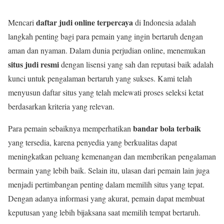
daftar judi online terpercaya
Mencari
di Indonesia adalah
langkah penting bagi para pemain yang ingin bertaruh dengan
aman dan nyaman. Dalam dunia perjudian online, menemukan
situs judi resmi
dengan lisensi yang sah dan reputasi baik adalah
kunci untuk pengalaman bertaruh yang sukses. Kami telah
menyusun daftar situs yang telah melewati proses seleksi ketat
berdasarkan kriteria yang relevan.
bandar bola terbaik
Para pemain sebaiknya memperhatikan
yang tersedia, karena penyedia yang berkualitas dapat
meningkatkan peluang kemenangan dan memberikan pengalaman
bermain yang lebih baik. Selain itu, ulasan dari pemain lain juga
menjadi pertimbangan penting dalam memilih situs yang tepat.
Dengan adanya informasi yang akurat, pemain dapat membuat
keputusan yang lebih bijaksana saat memilih tempat bertaruh.