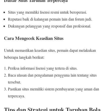
Daftar Situs Taruhan Terpercaya
Situs yang memiliki lisensi resmi untuk beroperasi.
Reputasi baik di kalangan pemain lain dan forum judi.
Dukungan pelanggan yang responsif dan profesional.
Cara Mengecek Keaslian Situs
Untuk memastikan keaslian situs, pemain dapat melakukan
beberapa langkah berikut:
Periksa informasi lisensi yang tertera di situs.
Baca ulasan dan pengalaman pengguna lain tentang situs
tersebut.
Pastikan situs memiliki sistem pembayaran yang aman dan
terpercaya.
Tips dan Strategi untuk Taruhan Bola