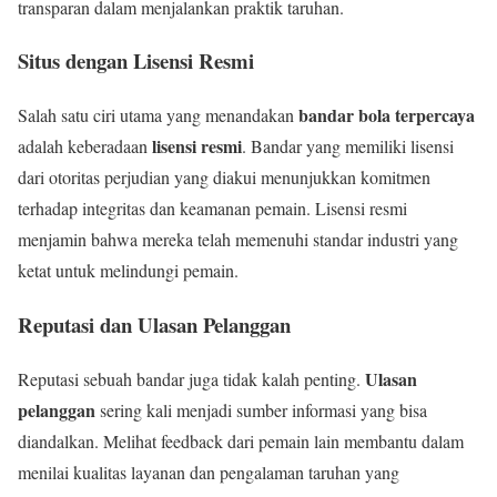
transparan dalam menjalankan praktik taruhan.
Situs dengan Lisensi Resmi
bandar bola terpercaya
Salah satu ciri utama yang menandakan
lisensi resmi
adalah keberadaan
. Bandar yang memiliki lisensi
dari otoritas perjudian yang diakui menunjukkan komitmen
terhadap integritas dan keamanan pemain. Lisensi resmi
menjamin bahwa mereka telah memenuhi standar industri yang
ketat untuk melindungi pemain.
Reputasi dan Ulasan Pelanggan
Ulasan
Reputasi sebuah bandar juga tidak kalah penting.
pelanggan
sering kali menjadi sumber informasi yang bisa
diandalkan. Melihat feedback dari pemain lain membantu dalam
menilai kualitas layanan dan pengalaman taruhan yang