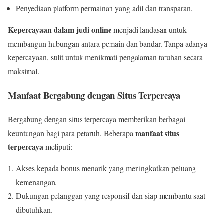
Penyediaan platform permainan yang adil dan transparan.
Kepercayaan dalam judi online
menjadi landasan untuk
membangun hubungan antara pemain dan bandar. Tanpa adanya
kepercayaan, sulit untuk menikmati pengalaman taruhan secara
maksimal.
Manfaat Bergabung dengan Situs Terpercaya
Bergabung dengan situs terpercaya memberikan berbagai
manfaat situs
keuntungan bagi para petaruh. Beberapa
terpercaya
meliputi:
Akses kepada bonus menarik yang meningkatkan peluang
kemenangan.
Dukungan pelanggan yang responsif dan siap membantu saat
dibutuhkan.