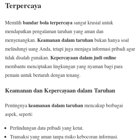
Terpercaya
bandar bola terpercaya
Memilih
sangat krusial untuk
mendapatkan pengalaman taruhan yang aman dan
Keamanan dalam taruhan
menyenangkan.
bukan hanya soal
melindungi uang Anda, tetapi juga menjaga informasi pribadi agar
Kepercayaan dalam judi online
tidak disalah gunakan.
membantu menciptakan lingkungan yang nyaman bagi para
pemain untuk bertaruh dengan tenang.
Keamanan dan Kepercayaan dalam Taruhan
keamanan dalam taruhan
Pentingnya
mencakup berbagai
aspek, seperti:
Perlindungan data pribadi yang ketat.
Transaksi yang aman tanpa risiko kebocoran informasi.