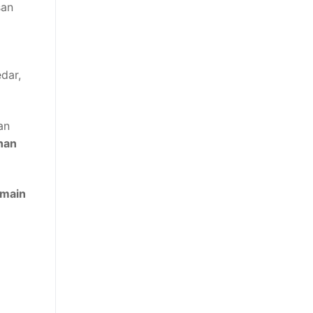
san
dar,
an
nan
rmain