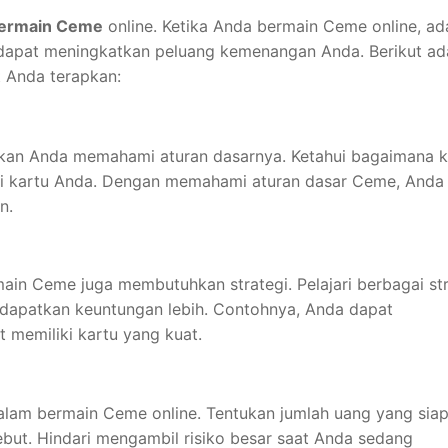
bermain Ceme
online. Ketika Anda bermain Ceme online, ad
 dapat meningkatkan peluang kemenangan Anda. Berikut ad
 Anda terapkan:
ikan Anda memahami aturan dasarnya. Ketahui bagaimana k
ilai kartu Anda. Dengan memahami aturan dasar Ceme, Anda
n.
in Ceme juga membutuhkan strategi. Pelajari berbagai str
patkan keuntungan lebih. Contohnya, Anda dapat
t memiliki kartu yang kuat.
alam bermain Ceme online. Tentukan jumlah uang yang sia
ebut. Hindari mengambil risiko besar saat Anda sedang