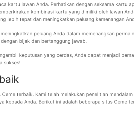
ca kartu lawan Anda. Perhatikan dengan seksama kartu a
emperkirakan kombinasi kartu yang dimiliki oleh lawan And
ng lebih tepat dan meningkatkan peluang kemenangan And
tuk meningkatkan peluang Anda dalam memenangkan permai
n dengan bijak dan bertanggung jawab.
ngambil keputusan yang cerdas, Anda dapat menjadi pema
a sukses!
baik
s Ceme terbaik. Kami telah melakukan penelitian mendalam
a kepada Anda. Berikut ini adalah beberapa situs Ceme te