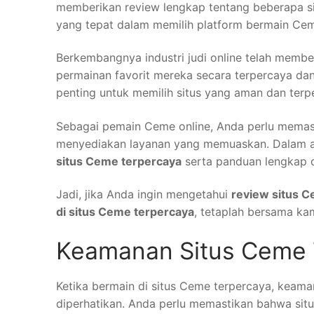
memberikan review lengkap tentang beberapa 
yang tepat dalam memilih platform bermain Ce
Berkembangnya industri judi online telah memb
permainan favorit mereka secara terpercaya d
penting untuk memilih situs yang aman dan terp
Sebagai pemain Ceme online, Anda perlu memast
menyediakan layanan yang memuaskan. Dalam art
situs Ceme terpercaya
serta panduan lengkap
Jadi, jika Anda ingin mengetahui
review situs C
di situs Ceme terpercaya
, tetaplah bersama kam
Keamanan Situs Ceme 
Ketika bermain di situs Ceme terpercaya, keama
diperhatikan. Anda perlu memastikan bahwa sit