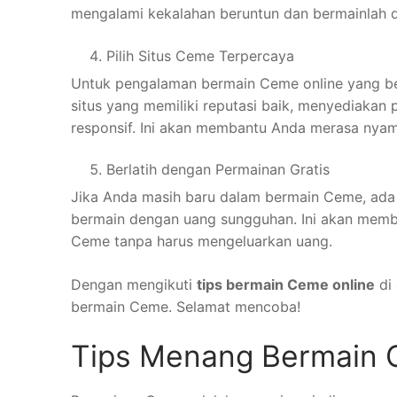
mengalami kekalahan beruntun dan bermainlah d
Pilih Situs Ceme Terpercaya
Untuk pengalaman bermain Ceme online yang berk
situs yang memiliki reputasi baik, menyediakan
responsif. Ini akan membantu Anda merasa nya
Berlatih dengan Permainan Gratis
Jika Anda masih baru dalam bermain Ceme, ada 
bermain dengan uang sungguhan. Ini akan memb
Ceme tanpa harus mengeluarkan uang.
Dengan mengikuti
tips bermain Ceme online
di
bermain Ceme. Selamat mencoba!
Tips Menang Bermain