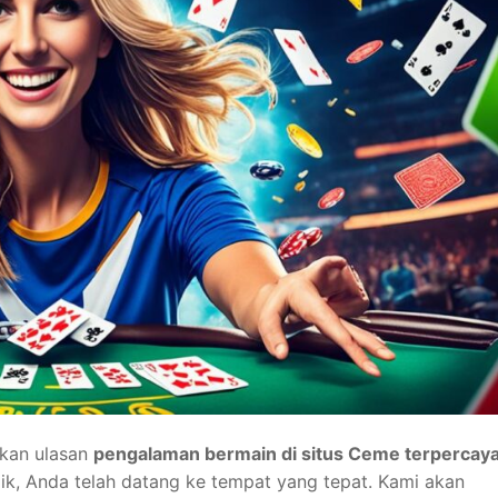
ikan ulasan
pengalaman bermain di situs Ceme terpercay
ik, Anda telah datang ke tempat yang tepat. Kami akan