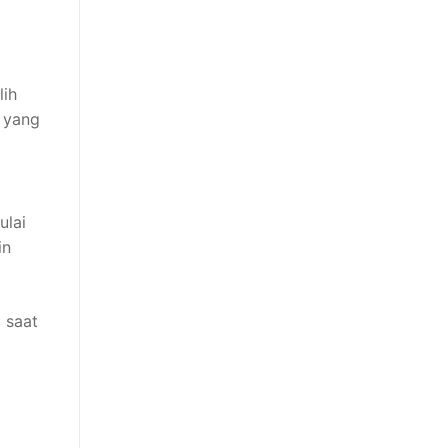
lih
n yang
ulai
in
 saat