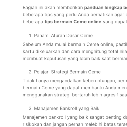
Bagian ini akan memberikan
panduan lengkap 
beberapa tips yang perlu Anda perhatikan agar
beberapa
tips bermain Ceme online
yang dapat
Pahami Aturan Dasar Ceme
Sebelum Anda mulai bermain Ceme online, past
kartu dikeluarkan dan cara menghitung total n
membuat keputusan yang lebih baik saat bermai
Pelajari Strategi Bermain Ceme
Tidak hanya mengandalkan keberuntungan, berma
bermain Ceme yang dapat membantu Anda menda
menggunakan strategi bertaruh lebih agresif saa
Manajemen Bankroll yang Baik
Manajemen bankroll yang baik sangat penting d
risikokan dan jangan pernah melebihi batas ters