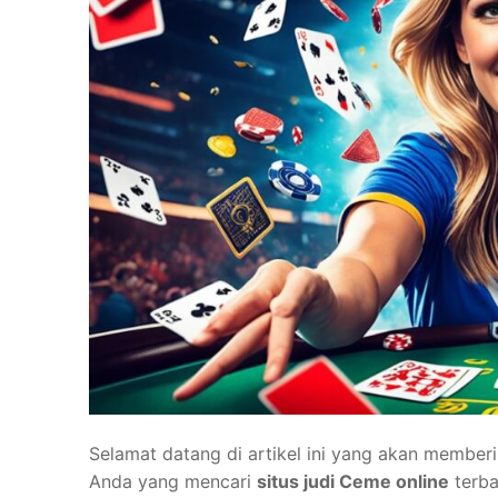
Selamat datang di artikel ini yang akan member
Anda yang mencari
situs judi Ceme online
terba