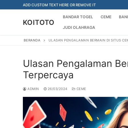
Skip
ADD CUSTOM TEXT HERE OR REMOVE IT
to
content
BANDAR TOGEL
CEME
BAN
KOITOTO
JUDI OLAHRAGA
BERANDA
ULASAN PENGALAMAN BERMAIN DI SITUS CE
Ulasan Pengalaman Ber
Terpercaya
ADMIN
26/03/2024
CEME