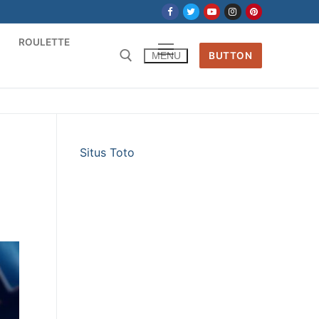
ROULETTE
BUTTON
MENU
Situs Toto