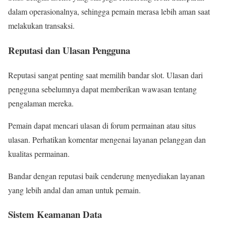
dalam operasionalnya, sehingga pemain merasa lebih aman saat
melakukan transaksi.
Reputasi dan Ulasan Pengguna
Reputasi sangat penting saat memilih bandar slot. Ulasan dari
pengguna sebelumnya dapat memberikan wawasan tentang
pengalaman mereka.
Pemain dapat mencari ulasan di forum permainan atau situs
ulasan. Perhatikan komentar mengenai layanan pelanggan dan
kualitas permainan.
Bandar dengan reputasi baik cenderung menyediakan layanan
yang lebih andal dan aman untuk pemain.
Sistem Keamanan Data