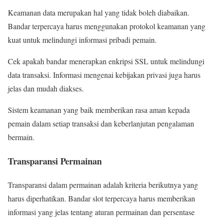
Keamanan data merupakan hal yang tidak boleh diabaikan.
Bandar terpercaya harus menggunakan protokol keamanan yang
kuat untuk melindungi informasi pribadi pemain.
Cek apakah bandar menerapkan enkripsi SSL untuk melindungi
data transaksi. Informasi mengenai kebijakan privasi juga harus
jelas dan mudah diakses.
Sistem keamanan yang baik memberikan rasa aman kepada
pemain dalam setiap transaksi dan keberlanjutan pengalaman
bermain.
Transparansi Permainan
Transparansi dalam permainan adalah kriteria berikutnya yang
harus diperhatikan. Bandar slot terpercaya harus memberikan
informasi yang jelas tentang aturan permainan dan persentase