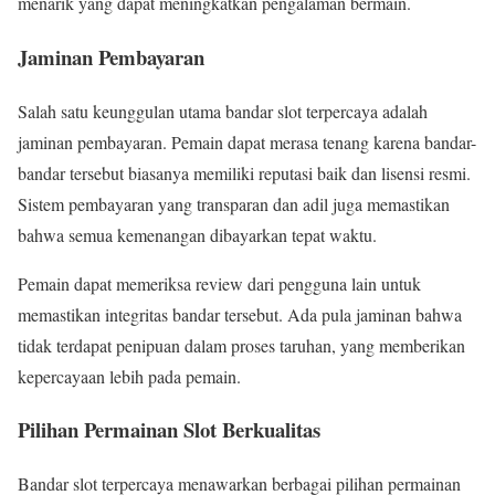
menarik yang dapat meningkatkan pengalaman bermain.
Jaminan Pembayaran
Salah satu keunggulan utama bandar slot terpercaya adalah
jaminan pembayaran. Pemain dapat merasa tenang karena bandar-
bandar tersebut biasanya memiliki reputasi baik dan lisensi resmi.
Sistem pembayaran yang transparan dan adil juga memastikan
bahwa semua kemenangan dibayarkan tepat waktu.
Pemain dapat memeriksa review dari pengguna lain untuk
memastikan integritas bandar tersebut. Ada pula jaminan bahwa
tidak terdapat penipuan dalam proses taruhan, yang memberikan
kepercayaan lebih pada pemain.
Pilihan Permainan Slot Berkualitas
Bandar slot terpercaya menawarkan berbagai pilihan permainan