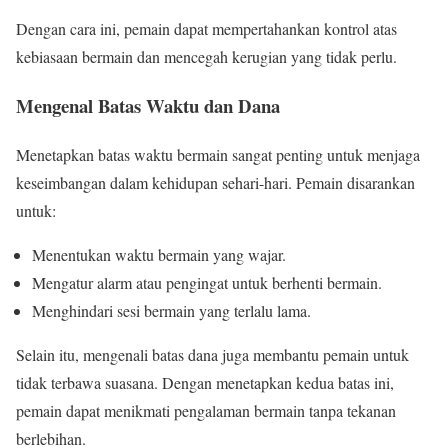
Dengan cara ini, pemain dapat mempertahankan kontrol atas
kebiasaan bermain dan mencegah kerugian yang tidak perlu.
Mengenal Batas Waktu dan Dana
Menetapkan batas waktu bermain sangat penting untuk menjaga
keseimbangan dalam kehidupan sehari-hari. Pemain disarankan
untuk:
Menentukan waktu bermain yang wajar.
Mengatur alarm atau pengingat untuk berhenti bermain.
Menghindari sesi bermain yang terlalu lama.
Selain itu, mengenali batas dana juga membantu pemain untuk
tidak terbawa suasana. Dengan menetapkan kedua batas ini,
pemain dapat menikmati pengalaman bermain tanpa tekanan
berlebihan.