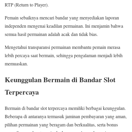
RTP (Return to Player).
Pemain sebaiknya mencari bandar yang menyediakan laporan
independen mengenai keadilan permainan. Ini menjamin bahwa
semua hasil permainan adalah acak dan tidak bias.
Mengetahui transparansi permainan membantu pemain merasa
lebih percaya saat bermain, sehingga pengalaman menjadi lebih
memuaskan.
Keunggulan Bermain di Bandar Slot
Terpercaya
Bermain di bandar slot terpercaya memiliki berbagai keunggulan.
Beberapa di antaranya termasuk jaminan pembayaran yang aman,
pilihan permainan yang beragam dan berkualitas, serta bonus