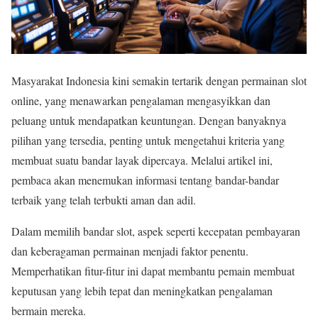
Masyarakat Indonesia kini semakin tertarik dengan permainan slot
online, yang menawarkan pengalaman mengasyikkan dan
peluang untuk mendapatkan keuntungan. Dengan banyaknya
pilihan yang tersedia, penting untuk mengetahui kriteria yang
membuat suatu bandar layak dipercaya. Melalui artikel ini,
pembaca akan menemukan informasi tentang bandar-bandar
terbaik yang telah terbukti aman dan adil.
Dalam memilih bandar slot, aspek seperti kecepatan pembayaran
dan keberagaman permainan menjadi faktor penentu.
Memperhatikan fitur-fitur ini dapat membantu pemain membuat
keputusan yang lebih tepat dan meningkatkan pengalaman
bermain mereka.