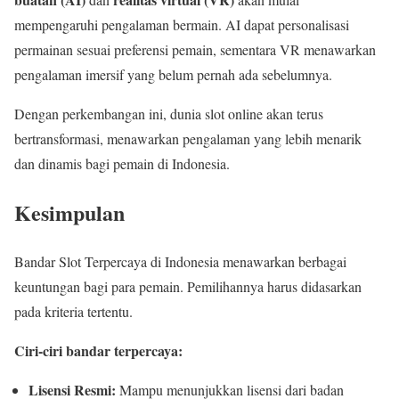
mempengaruhi pengalaman bermain. AI dapat personalisasi
permainan sesuai preferensi pemain, sementara VR menawarkan
pengalaman imersif yang belum pernah ada sebelumnya.
Dengan perkembangan ini, dunia slot online akan terus
bertransformasi, menawarkan pengalaman yang lebih menarik
dan dinamis bagi pemain di Indonesia.
Kesimpulan
Bandar Slot Terpercaya di Indonesia menawarkan berbagai
keuntungan bagi para pemain. Pemilihannya harus didasarkan
pada kriteria tertentu.
Ciri-ciri bandar terpercaya:
Lisensi Resmi:
Mampu menunjukkan lisensi dari badan