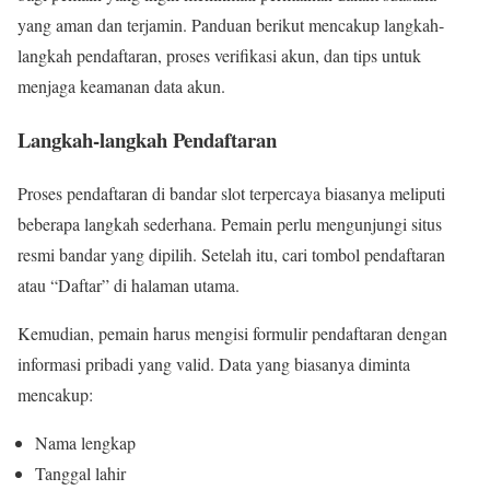
yang aman dan terjamin. Panduan berikut mencakup langkah-
langkah pendaftaran, proses verifikasi akun, dan tips untuk
menjaga keamanan data akun.
Langkah-langkah Pendaftaran
Proses pendaftaran di bandar slot terpercaya biasanya meliputi
beberapa langkah sederhana. Pemain perlu mengunjungi situs
resmi bandar yang dipilih. Setelah itu, cari tombol pendaftaran
atau “Daftar” di halaman utama.
Kemudian, pemain harus mengisi formulir pendaftaran dengan
informasi pribadi yang valid. Data yang biasanya diminta
mencakup:
Nama lengkap
Tanggal lahir