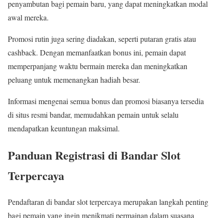
penyambutan bagi pemain baru, yang dapat meningkatkan modal
awal mereka.
Promosi rutin juga sering diadakan, seperti putaran gratis atau
cashback. Dengan memanfaatkan bonus ini, pemain dapat
memperpanjang waktu bermain mereka dan meningkatkan
peluang untuk memenangkan hadiah besar.
Informasi mengenai semua bonus dan promosi biasanya tersedia
di situs resmi bandar, memudahkan pemain untuk selalu
mendapatkan keuntungan maksimal.
Panduan Registrasi di Bandar Slot
Terpercaya
Pendaftaran di bandar slot terpercaya merupakan langkah penting
bagi pemain yang ingin menikmati permainan dalam suasana