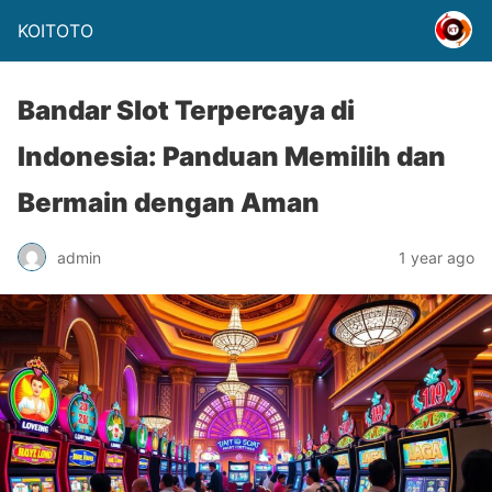
KOITOTO
Bandar Slot Terpercaya di
Indonesia: Panduan Memilih dan
Bermain dengan Aman
admin
1 year ago