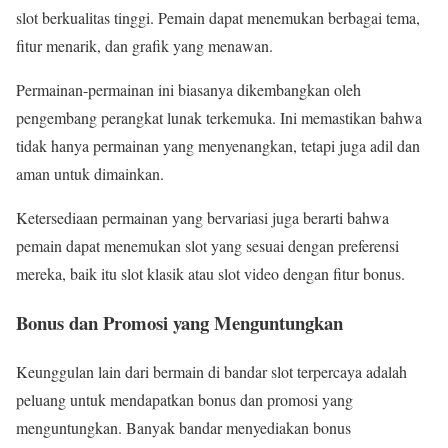
slot berkualitas tinggi. Pemain dapat menemukan berbagai tema,
fitur menarik, dan grafik yang menawan.
Permainan-permainan ini biasanya dikembangkan oleh
pengembang perangkat lunak terkemuka. Ini memastikan bahwa
tidak hanya permainan yang menyenangkan, tetapi juga adil dan
aman untuk dimainkan.
Ketersediaan permainan yang bervariasi juga berarti bahwa
pemain dapat menemukan slot yang sesuai dengan preferensi
mereka, baik itu slot klasik atau slot video dengan fitur bonus.
Bonus dan Promosi yang Menguntungkan
Keunggulan lain dari bermain di bandar slot terpercaya adalah
peluang untuk mendapatkan bonus dan promosi yang
menguntungkan. Banyak bandar menyediakan bonus