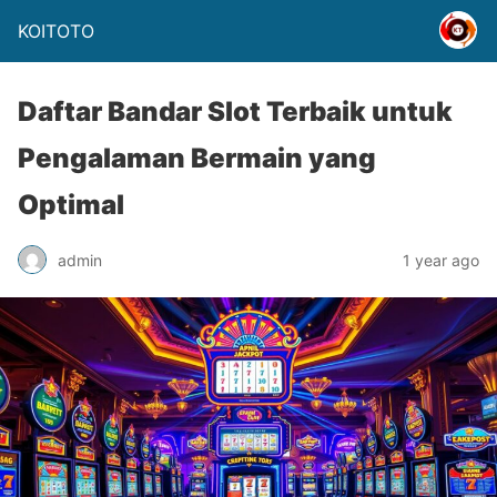
KOITOTO
Daftar Bandar Slot Terbaik untuk
Pengalaman Bermain yang
Optimal
admin
1 year ago