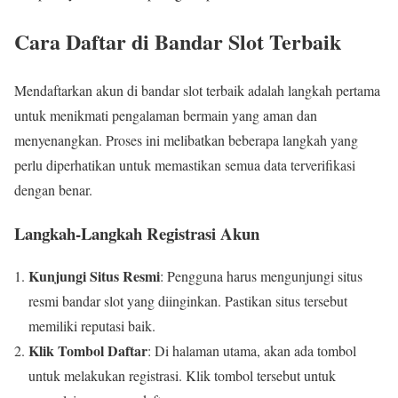
Cara Daftar di Bandar Slot Terbaik
Mendaftarkan akun di bandar slot terbaik adalah langkah pertama
untuk menikmati pengalaman bermain yang aman dan
menyenangkan. Proses ini melibatkan beberapa langkah yang
perlu diperhatikan untuk memastikan semua data terverifikasi
dengan benar.
Langkah-Langkah Registrasi Akun
Kunjungi Situs Resmi
: Pengguna harus mengunjungi situs
resmi bandar slot yang diinginkan. Pastikan situs tersebut
memiliki reputasi baik.
Klik Tombol Daftar
: Di halaman utama, akan ada tombol
untuk melakukan registrasi. Klik tombol tersebut untuk