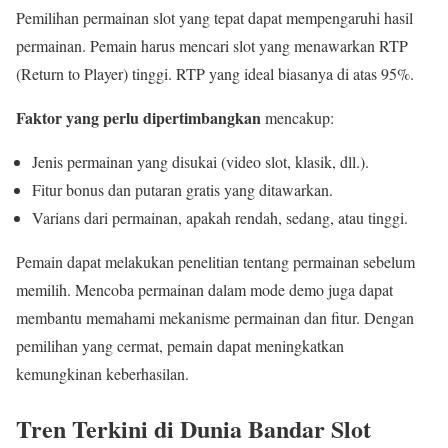
Pemilihan permainan slot yang tepat dapat mempengaruhi hasil
permainan. Pemain harus mencari slot yang menawarkan RTP
(Return to Player) tinggi. RTP yang ideal biasanya di atas 95%.
Faktor yang perlu dipertimbangkan
mencakup:
Jenis permainan yang disukai (video slot, klasik, dll.).
Fitur bonus dan putaran gratis yang ditawarkan.
Varians dari permainan, apakah rendah, sedang, atau tinggi.
Pemain dapat melakukan penelitian tentang permainan sebelum
memilih. Mencoba permainan dalam mode demo juga dapat
membantu memahami mekanisme permainan dan fitur. Dengan
pemilihan yang cermat, pemain dapat meningkatkan
kemungkinan keberhasilan.
Tren Terkini di Dunia Bandar Slot