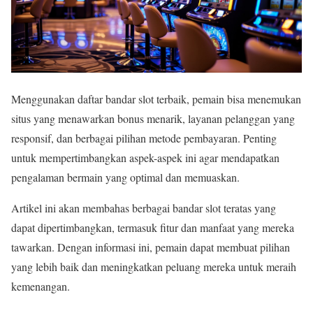
Menggunakan daftar bandar slot terbaik, pemain bisa menemukan
situs yang menawarkan bonus menarik, layanan pelanggan yang
responsif, dan berbagai pilihan metode pembayaran. Penting
untuk mempertimbangkan aspek-aspek ini agar mendapatkan
pengalaman bermain yang optimal dan memuaskan.
Artikel ini akan membahas berbagai bandar slot teratas yang
dapat dipertimbangkan, termasuk fitur dan manfaat yang mereka
tawarkan. Dengan informasi ini, pemain dapat membuat pilihan
yang lebih baik dan meningkatkan peluang mereka untuk meraih
kemenangan.