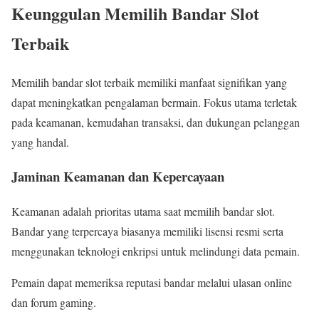
Keunggulan Memilih Bandar Slot
Terbaik
Memilih bandar slot terbaik memiliki manfaat signifikan yang
dapat meningkatkan pengalaman bermain. Fokus utama terletak
pada keamanan, kemudahan transaksi, dan dukungan pelanggan
yang handal.
Jaminan Keamanan dan Kepercayaan
Keamanan adalah prioritas utama saat memilih bandar slot.
Bandar yang terpercaya biasanya memiliki lisensi resmi serta
menggunakan teknologi enkripsi untuk melindungi data pemain.
Pemain dapat memeriksa reputasi bandar melalui ulasan online
dan forum gaming.