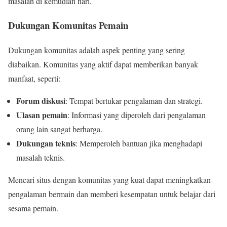
masalah di kemudian hari.
Dukungan Komunitas Pemain
Dukungan komunitas adalah aspek penting yang sering
diabaikan. Komunitas yang aktif dapat memberikan banyak
manfaat, seperti:
Forum diskusi
: Tempat bertukar pengalaman dan strategi.
Ulasan pemain
: Informasi yang diperoleh dari pengalaman
orang lain sangat berharga.
Dukungan teknis
: Memperoleh bantuan jika menghadapi
masalah teknis.
Mencari situs dengan komunitas yang kuat dapat meningkatkan
pengalaman bermain dan memberi kesempatan untuk belajar dari
sesama pemain.