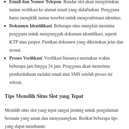
Email dan Nomor Telepon
: Bandar slot akan mengirimkan
tautan verifikasi ke alamat email yang didaftarkan. Pengguna
harus mengklik tautan tersebut untuk mengonfirmasi identitas.
Dokumen Identifikasi
: Beberapa situs mungkin meminta
pengguna untuk mengunggah dokumen identifikasi, seperti
KTP atau paspor. Pastikan dokumen yang dikirimkan jelas dan
sesuai.
Proses Verifikasi
: Verifikasi biasanya memakan waktu
beberapa jam hingga 24 jam. Pengguna akan menerima
pemberitahuan melalui email atau SMS setelah proses ini
selesai.
Tips Memilih Situs Slot yang Tepat
Memilih situs slot yang tepat sangat penting untuk pengalaman
bermain yang aman dan menyenangkan. Berikut beberapa tips
yang dapat membantu: