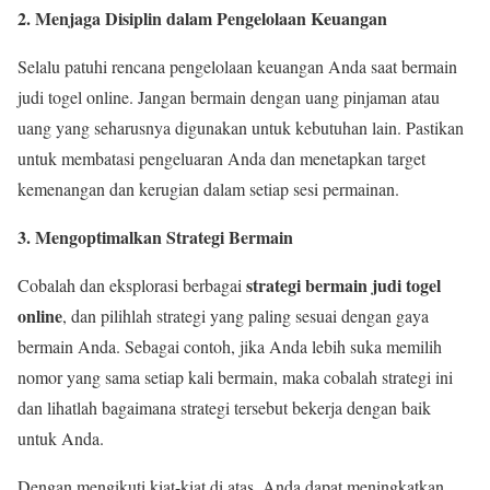
2. Menjaga Disiplin dalam Pengelolaan Keuangan
Selalu patuhi rencana pengelolaan keuangan Anda saat bermain
judi togel online. Jangan bermain dengan uang pinjaman atau
uang yang seharusnya digunakan untuk kebutuhan lain. Pastikan
untuk membatasi pengeluaran Anda dan menetapkan target
kemenangan dan kerugian dalam setiap sesi permainan.
3. Mengoptimalkan Strategi Bermain
strategi bermain judi togel
Cobalah dan eksplorasi berbagai
online
, dan pilihlah strategi yang paling sesuai dengan gaya
bermain Anda. Sebagai contoh, jika Anda lebih suka memilih
nomor yang sama setiap kali bermain, maka cobalah strategi ini
dan lihatlah bagaimana strategi tersebut bekerja dengan baik
untuk Anda.
Dengan mengikuti kiat-kiat di atas, Anda dapat meningkatkan