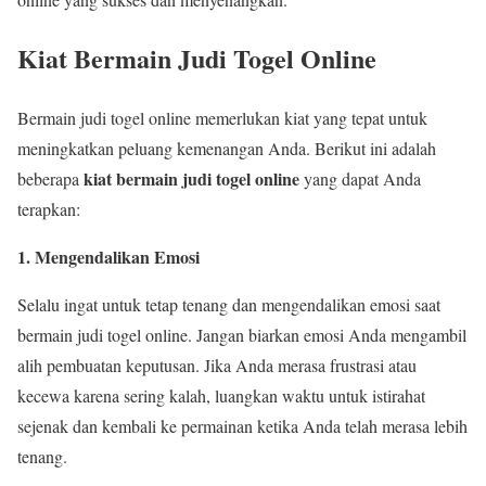
Kiat Bermain Judi Togel Online
Bermain judi togel online memerlukan kiat yang tepat untuk
meningkatkan peluang kemenangan Anda. Berikut ini adalah
kiat bermain judi togel online
beberapa
yang dapat Anda
terapkan:
1. Mengendalikan Emosi
Selalu ingat untuk tetap tenang dan mengendalikan emosi saat
bermain judi togel online. Jangan biarkan emosi Anda mengambil
alih pembuatan keputusan. Jika Anda merasa frustrasi atau
kecewa karena sering kalah, luangkan waktu untuk istirahat
sejenak dan kembali ke permainan ketika Anda telah merasa lebih
tenang.