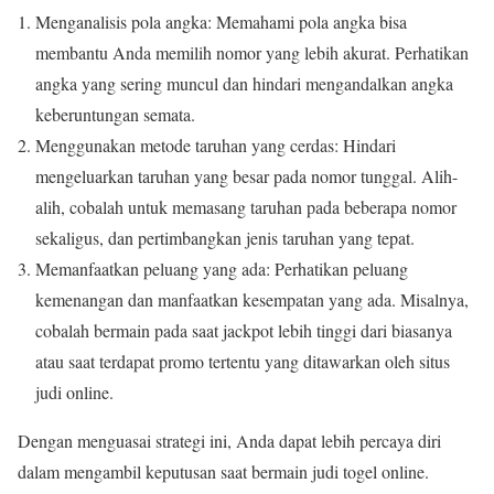
Menganalisis pola angka: Memahami pola angka bisa
membantu Anda memilih nomor yang lebih akurat. Perhatikan
angka yang sering muncul dan hindari mengandalkan angka
keberuntungan semata.
Menggunakan metode taruhan yang cerdas: Hindari
mengeluarkan taruhan yang besar pada nomor tunggal. Alih-
alih, cobalah untuk memasang taruhan pada beberapa nomor
sekaligus, dan pertimbangkan jenis taruhan yang tepat.
Memanfaatkan peluang yang ada: Perhatikan peluang
kemenangan dan manfaatkan kesempatan yang ada. Misalnya,
cobalah bermain pada saat jackpot lebih tinggi dari biasanya
atau saat terdapat promo tertentu yang ditawarkan oleh situs
judi online.
Dengan menguasai strategi ini, Anda dapat lebih percaya diri
dalam mengambil keputusan saat bermain judi togel online.