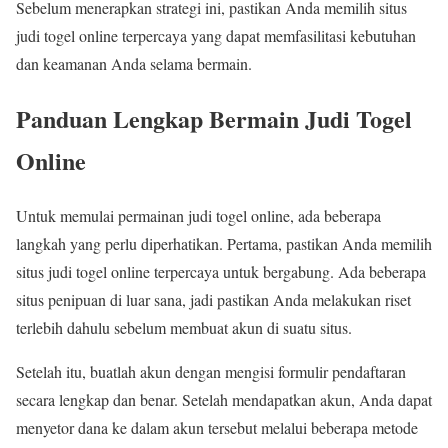
Sebelum menerapkan strategi ini, pastikan Anda memilih situs
judi togel online terpercaya yang dapat memfasilitasi kebutuhan
dan keamanan Anda selama bermain.
Panduan Lengkap Bermain Judi Togel
Online
Untuk memulai permainan judi togel online, ada beberapa
langkah yang perlu diperhatikan. Pertama, pastikan Anda memilih
situs judi togel online terpercaya untuk bergabung. Ada beberapa
situs penipuan di luar sana, jadi pastikan Anda melakukan riset
terlebih dahulu sebelum membuat akun di suatu situs.
Setelah itu, buatlah akun dengan mengisi formulir pendaftaran
secara lengkap dan benar. Setelah mendapatkan akun, Anda dapat
menyetor dana ke dalam akun tersebut melalui beberapa metode