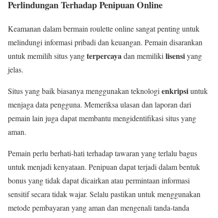
Perlindungan Terhadap Penipuan Online
Keamanan dalam bermain roulette online sangat penting untuk
melindungi informasi pribadi dan keuangan. Pemain disarankan
terpercaya
lisensi
untuk memilih situs yang
dan memiliki
yang
jelas.
enkripsi
Situs yang baik biasanya menggunakan teknologi
untuk
menjaga data pengguna. Memeriksa ulasan dan laporan dari
pemain lain juga dapat membantu mengidentifikasi situs yang
aman.
Pemain perlu berhati-hati terhadap tawaran yang terlalu bagus
untuk menjadi kenyataan. Penipuan dapat terjadi dalam bentuk
bonus yang tidak dapat dicairkan atau permintaan informasi
sensitif secara tidak wajar. Selalu pastikan untuk menggunakan
metode pembayaran yang aman dan mengenali tanda-tanda