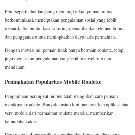
Fitur seperti chat langsung memungkinkan pemain untuk
berkomunikasi, menciptakan pengalaman sosial yang lebih
menarik. Selain itu, kasino sering menambahkan elemen bonus
dan pengganda untuk meningkatkan daya tarik permainan.
Dengan inovasi ini, pemain tidak hanya bermain roulette, tetapi
juga merasakan pengalaman yang lebih menyeluruh dan
mendalam.
Peningkatan Popularitas Mobile Roulette
Penggunaan perangkat mobile telah mengubah cara pemain
menikmati roulette. Banyak kasino kini menawarkan aplikasi atau
versi mobile dari permainan roulette mereka, memberikan
kemudahan akses.
Fitur responsif memastikan tampilan dan fungsionalitas yang