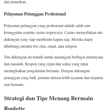
dan penarikan.
Pelayanan Pelanggan Profesional
Pelayanan pelanggan yang profesional adalah salah satu
keunggulan roulette casino terpercaya. Casino menyediakan tim
dukungan yang siap membantu kapan saja. Mereka dapat
dihubungi melalui live chat, email, atau telepon.
Tim dukungan ini terlatih untuk menangani berbagai pertanyaan
dan masalah. Respon yang cepat dan solusi yang tepat
meningkatkan pengalaman bermain. Dengan dukungan
pelanggan yang baik, pemain merasa lebih nyaman dan terjamin
saat bermain.
Strategi dan Tips Menang Bermain
Roulette