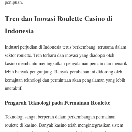
penipuan.
Tren dan Inovasi Roulette Casino di
Indonesia
Industri perjudian di Indonesia terus berkembang, terutama dalam
sektor roulette. Tren terbaru dan inovasi yang diadopsi oleh
kasino membantu meningkatkan pengalaman pemain dan menarik
lebih banyak pengunjung. Banyak perubahan ini didorong oleh
kemajuan teknologi dan permintaan akan pengalaman yang lebih
interaktif.
Pengaruh Teknologi pada Permainan Roulette
Teknologi sangat berperan dalam perkembangan permainan
roulette di kasino. Banyak kasino telah mengintegrasikan sistem