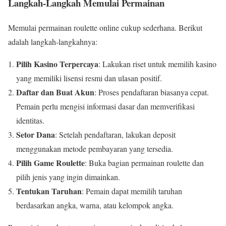
Langkah-Langkah Memulai Permainan
Memulai permainan roulette online cukup sederhana. Berikut
adalah langkah-langkahnya:
Pilih Kasino Terpercaya
: Lakukan riset untuk memilih kasino
yang memiliki lisensi resmi dan ulasan positif.
Daftar dan Buat Akun
: Proses pendaftaran biasanya cepat.
Pemain perlu mengisi informasi dasar dan memverifikasi
identitas.
Setor Dana
: Setelah pendaftaran, lakukan deposit
menggunakan metode pembayaran yang tersedia.
Pilih Game Roulette
: Buka bagian permainan roulette dan
pilih jenis yang ingin dimainkan.
Tentukan Taruhan
: Pemain dapat memilih taruhan
berdasarkan angka, warna, atau kelompok angka.