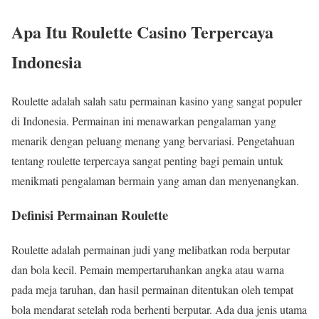
Apa Itu Roulette Casino Terpercaya
Indonesia
Roulette adalah salah satu permainan kasino yang sangat populer
di Indonesia. Permainan ini menawarkan pengalaman yang
menarik dengan peluang menang yang bervariasi. Pengetahuan
tentang roulette terpercaya sangat penting bagi pemain untuk
menikmati pengalaman bermain yang aman dan menyenangkan.
Definisi Permainan Roulette
Roulette adalah permainan judi yang melibatkan roda berputar
dan bola kecil. Pemain mempertaruhankan angka atau warna
pada meja taruhan, dan hasil permainan ditentukan oleh tempat
bola mendarat setelah roda berhenti berputar. Ada dua jenis utama