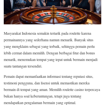
Masyarakat Indonesia semakin tertarik pada roulette karena
permainannya yang sederhana namun menarik. Banyak situs
yang mengklaim sebagai yang terbaik, sehingga pemain perlu
lebih cermat dalam memilih. Dengan berbagai fitur dan bonus
menarik, menemukan tempat yang tepat untuk bermain menjadi
suatu tantangan tersendiri.
Pemain dapat memanfaatkan informasi tentang reputasi situs,
testimoni pengguna, dan lisensi untuk memastikan mereka
bermain di tempat yang aman. Memilih roulette casino terpercaya
bukan hanya soal keberuntungan, tetapi juga tentang
mendapatkan pengalaman bermain yang optimal.