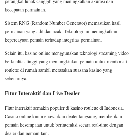
perangkat lunak canggih yang meningkatkan akurasi dan
kecepatan permainan.
Sistem RNG (Random Number Generator) memastikan hasil
permainan yang adil dan acak. Teknologi ini meningkatkan
kepercayaan pemain terhadap integritas permainan.
Selain itu, kasino online menggunakan teknologi streaming video
berkualitas tinggi yang memungkinkan pemain untuk menikmati
roulette di rumah sambil merasakan suasana kasino yang
sebenarnya.
Fitur Interaktif dan Live Dealer
Fitur interaktif semakin populer di kasino roulette di Indonesia.
Casino online kini menawarkan dealer langsung, memberikan
pemain kesempatan untuk berinteraksi secara real-time dengan
dealer dan pemain lain.