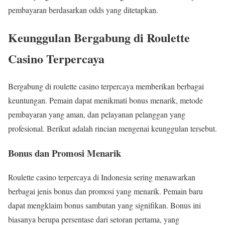
pembayaran berdasarkan odds yang ditetapkan.
Keunggulan Bergabung di Roulette
Casino Terpercaya
Bergabung di roulette casino terpercaya memberikan berbagai
keuntungan. Pemain dapat menikmati bonus menarik, metode
pembayaran yang aman, dan pelayanan pelanggan yang
profesional. Berikut adalah rincian mengenai keunggulan tersebut.
Bonus dan Promosi Menarik
Roulette casino terpercaya di Indonesia sering menawarkan
berbagai jenis bonus dan promosi yang menarik. Pemain baru
dapat mengklaim bonus sambutan yang signifikan. Bonus ini
biasanya berupa persentase dari setoran pertama, yang