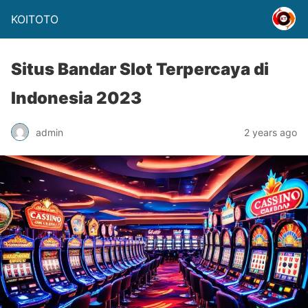
KOITOTO
Situs Bandar Slot Terpercaya di
Indonesia 2023
admin
2 years ago