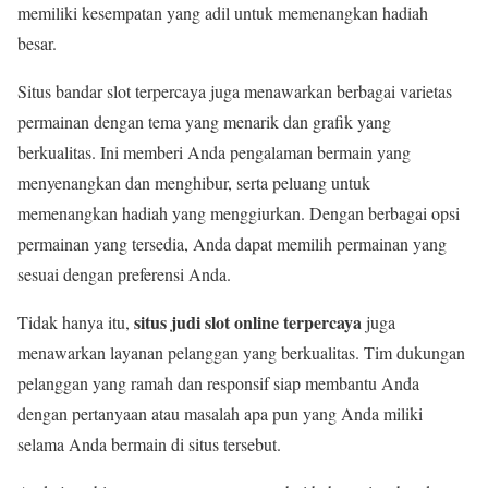
memiliki kesempatan yang adil untuk memenangkan hadiah
besar.
Situs bandar slot terpercaya juga menawarkan berbagai varietas
permainan dengan tema yang menarik dan grafik yang
berkualitas. Ini memberi Anda pengalaman bermain yang
menyenangkan dan menghibur, serta peluang untuk
memenangkan hadiah yang menggiurkan. Dengan berbagai opsi
permainan yang tersedia, Anda dapat memilih permainan yang
sesuai dengan preferensi Anda.
situs judi slot online terpercaya
Tidak hanya itu,
juga
menawarkan layanan pelanggan yang berkualitas. Tim dukungan
pelanggan yang ramah dan responsif siap membantu Anda
dengan pertanyaan atau masalah apa pun yang Anda miliki
selama Anda bermain di situs tersebut.