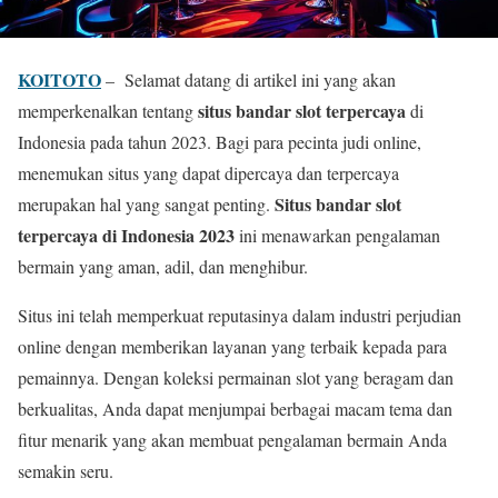
KOITOTO
– Selamat datang di artikel ini yang akan
situs bandar slot terpercaya
memperkenalkan tentang
di
Indonesia pada tahun 2023. Bagi para pecinta judi online,
menemukan situs yang dapat dipercaya dan terpercaya
Situs bandar slot
merupakan hal yang sangat penting.
terpercaya di Indonesia 2023
ini menawarkan pengalaman
bermain yang aman, adil, dan menghibur.
Situs ini telah memperkuat reputasinya dalam industri perjudian
online dengan memberikan layanan yang terbaik kepada para
pemainnya. Dengan koleksi permainan slot yang beragam dan
berkualitas, Anda dapat menjumpai berbagai macam tema dan
fitur menarik yang akan membuat pengalaman bermain Anda
semakin seru.