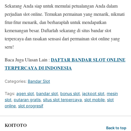
Sekarang Anda siap untuk memulai petualangan Anda dalam
perjudian slot online. Temukan permainan yang menarik, nikmati
fitur-fitur menarik, dan berharaplah untuk mendapatkan
kemenangan besar. Daftarlah sekarang di situs bandar slot
terpercaya dan rasakan sensasi dari permainan slot online yang
seru!
DAFTAR BANDAR SLOT ONLINE
Baca Juga Ulasan Lain :
TERPERCAYA DI INDONESIA
Categories:
Bandar Slot
Tags:
agen slot
,
bandar slot
,
bonus slot
,
jackpot slot
,
mesin
slot
,
putaran gratis
,
situs slot terpercaya
,
slot mobile
,
slot
online
,
slot progresif
KOITOTO
Back to top